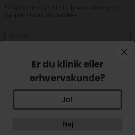
Få faglig viden og cases fra fysioterapiens verden
(og gode tilbud) i din indbakke.
Er du klinik eller
erhvervskunde?
Ja!
Tilmeld
Nej