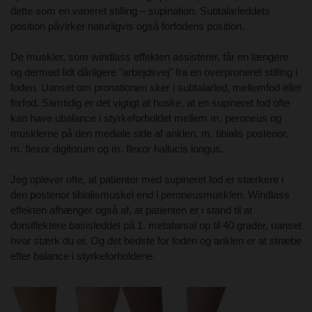
dette som en varieret stilling – supination. Subtalarleddets
position påvirker naturligvis også forfodens position.
De muskler, som windlass effekten assisterer, får en længere
og dermed lidt dårligere "arbejdsvej" fra en overproneret stilling i
foden. Uanset om pronationen sker i subtalarled, mellemfod eller
forfod. Samtidig er det vigtigt at huske, at en supineret fod ofte
kan have ubalance i styrkeforholdet mellem m. peroneus og
musklerne på den mediale side af anklen, m. tibialis posterior,
m. flexor digitorum og m. flexor hallucis longus.
Jeg oplever ofte, at patienter med supineret fod er stærkere i
den posterior tibialismuskel end i peroneusmusklen. Windlass
effekten afhænger også af, at patienten er i stand til at
dorsiflektere basisleddet på 1. metatarsal op til 40 grader, uanset
hvor stærk du er. Og det bedste for foden og anklen er at stræbe
efter balance i styrkeforholdene.