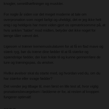
knogler, senetilhæftninger og muskler.
For nogle år siden var det meget moderne at tale om
overpronation som noget farligt og uheldigt, det er jeg ikke helt
enig i og heldigvis har mere viden gjort os opmærksomme på, at
hvis anklen "falder" mod midten, betyder det ikke noget for
længe tåler vævet det.
Ligesom vi træner kernemuskulaturen for at få en flad mave og
stærk ryg, bør du træne dine fødder til at få stærke og
spændstige fødder, der kan holde til og kunne gennemføre de
ture og træningspas, du ønsker.
Hvilke øvelser skal du starte med, og hvordan ved du, om du
har stærke eller svage fødder?
Det vender jeg tilbage til, men først en lille test af, hvor vigtig
pronationsbevægelsen i fødderne er for, at resten af kroppen
fungerer optimalt!