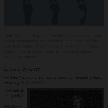
I dette afsnit, fra
Bakkekontakt
af Hege Erichsen, vil du få
indsigt i pronationen, og hvordan du tester styrken i dine
patienters fødder, og hvorfor mekanismer som windlass-
effekten er centrale for fodens funktion og kroppens
bevægelsesmønster.
Opdateret: 03-12-2024
Forfatter Hege Erichsen fysioterapeut og mangeårig fagligt
ansvarlig for SuperSole
Hvad betyder
det egentlig?
Pronation er