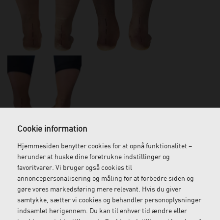
Cookie information
Hvis du har en patient, der er svag eller skadet i tibialis
Hjemmesiden benytter cookies for at opnå funktionalitet –
posterior, kan det påvirke den mediale længdegående bue og
herunder at huske dine foretrukne indstillinger og
positionen af subtalarleddet. Tibialis posterior er den vigtigste
favoritvarer. Vi bruger også cookies til
muskel til både at holde den mediale længdegående bue oppe
annoncepersonalisering og måling for at forbedre siden og
og supinere bagfoden.
gøre vores markedsføring mere relevant. Hvis du giver
samtykke, sætter vi cookies og behandler personoplysninger
Test af styrken i tibialis posterior
indsamlet herigennem. Du kan til enhver tid ændre eller
En test, du kan gøre for at kontrollere styrken af tibialis posterior