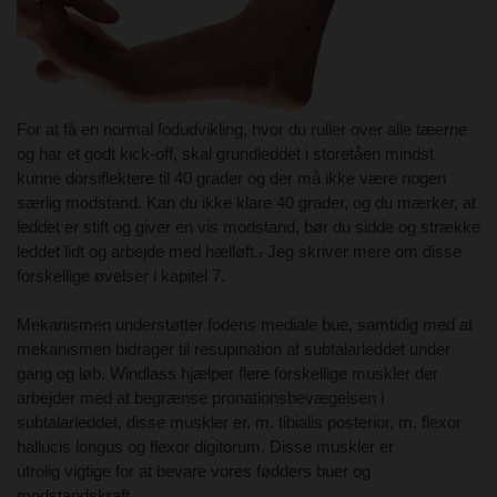
For at få en normal fodudvikling, hvor du ruller over alle tæerne
og har et godt kick-off, skal grundleddet i storetåen mindst
kunne dorsiflektere til 40 grader og der må ikke være nogen
særlig modstand. Kan du ikke klare 40 grader, og du mærker, at
leddet er stift og giver en vis modstand, bør du sidde og strække
leddet lidt og arbejde med hælløft.
.
Jeg skriver mere om disse
forskellige øvelser i kapitel 7.
Mekanismen understøtter fodens mediale bue, samtidig med at
mekanismen bidrager til resupination af subtalarleddet under
gang og løb. Windlass hjælper flere forskellige muskler der
arbejder med at begrænse pronationsbevægelsen i
subtalarleddet, disse muskler er,
m. tibialis posterior, m. flexor
hallucis longus og flexor digitorum. Disse muskler er
utrolig
vigtige for at bevare vores fødders buer og
modstandskraft.