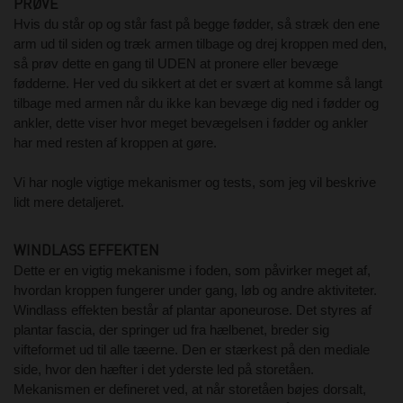
PRØVE
Hvis du står op og står fast på begge fødder, så stræk den ene
arm ud til siden og træk armen tilbage og drej kroppen med den,
så prøv dette en gang til UDEN at pronere eller bevæge
fødderne. Her ved du sikkert at det er svært at komme så langt
tilbage med armen når du ikke kan bevæge dig ned i fødder og
ankler, dette viser hvor meget bevægelsen i fødder og ankler
har med resten af kroppen at gøre.
Vi har nogle vigtige mekanismer og tests, som jeg vil beskrive
lidt mere detaljeret.
WINDLASS EFFEKTEN
Dette er en vigtig mekanisme i foden, som påvirker meget af,
hvordan kroppen fungerer under gang, løb og andre aktiviteter.
Windlass effekten består af plantar aponeurose. Det styres af
plantar fascia, der springer ud fra hælbenet, breder sig
vifteformet ud til alle tæerne. Den er stærkest på den mediale
side, hvor den hæfter i det yderste led på storetåen.
Mekanismen er defineret ved, at når storetåen bøjes dorsalt,