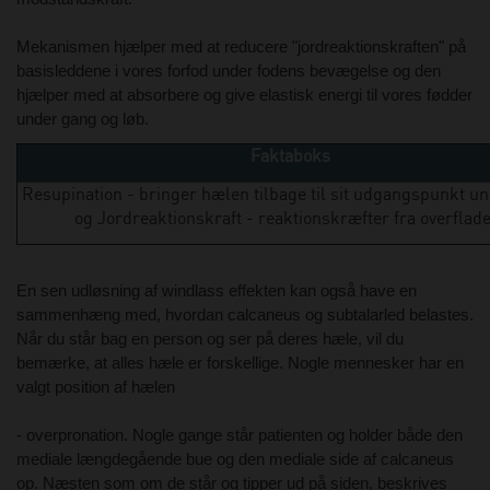
Mekanismen hjælper med at reducere "jordreaktionskraften" på
basisleddene i vores forfod under fodens bevægelse og den
hjælper med at absorbere og give elastisk energi til vores fødder
under gang og løb.
Faktaboks
Resupination - bringer hælen tilbage til sit udgangspunkt u
og Jordreaktionskraft - reaktionskræfter fra overflade
En sen udløsning af windlass effekten kan også have en
sammenhæng med, hvordan calcaneus og subtalarled belastes.
Når du står bag en person og ser på deres hæle, vil du
bemærke, at alles hæle er forskellige. Nogle mennesker har en
valgt position af hælen
- overpronation. Nogle gange står patienten og holder både den
mediale længdegående bue og den mediale side af calcaneus
op. Næsten som om de står og tipper ud på siden, beskrives