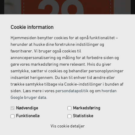
– så skal du ikke tøve med at kontakte os.
Vores
kundeserviceteam
består af uddannede
fysioterapeuter og produktspecialister, der forstår, hvordan
det er at drive en klinik, og som altid rådgiver dig ud fra
Cookie information
den nyeste viden inden for fysioterapi.
Hjemmesiden benytter cookies for at opnå funktionalitet –
herunder at huske dine foretrukne indstillinger og
favoritvarer. Vi bruger også cookies til
annoncepersonalisering og måling for at forbedre siden og
Hvad er TRX?
gøre vores markedsføring mere relevant. Hvis du giver
TRX træning er en træningsform, der blev opfundet af den
samtykke, sætter vi cookies og behandler personoplysninger
tidligere Navy Seals soldat Randy Hetrick, hvor du træner
indsamlet herigennem. Du kan til enhver tid ændre eller
med egen kropsvægt.
trække samtykke tilbage via Cookie-indstillinger i bunden af
Hvorfor er TRX god træning for alle?
siden. Læs mere i vores
persondatapolitik
og om
hvordan
TRX er effektiv træning for langt de fleste, fordi man
Google bruger data
.
arbejder med sin egen kropsvægt, og de forskellige
Spar 29 kr. på din næste ordre.
indstillingsmuligheder gør det let at tilpasse øvelserne til
Nødvendige
Markedsføring
Tilmeld dig vores nyhedsbrev og få rabatkoden tilsendt
brugerens niveau.
Funktionelle
Statistiske
med det samme.
Kan jeg købe TRX Commercial C4 til brug i klinikken?
Ja. Hos Clinical Innovation kan du købe vores produkter til
Email
Vis cookie detaljer
brug i klinikken såvel som til videresalg til dine klienter.