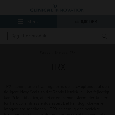
0,00 DKK
»
»
Forside
Brands
TRX
TRX
TRX træning er en træningsform, der blev opfundet af den
tidligere Navy Seals soldat Randy Hetrick, hvilket fejlagtigt
kan få folk til at tro, at det er en træningsform, der kun er
for hardcore fitness entusiaster. Det kan dog ikke være
længere fra sandheden – TRX er nemlig den perfekte
træningsform for alle, der ønsker en enkel træningsteknik