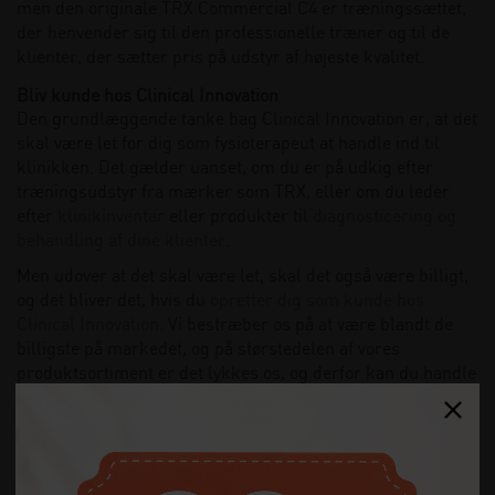
men den originale TRX Commercial C4 er træningssættet,
der henvender sig til den professionelle træner og til de
klienter, der sætter pris på udstyr af højeste kvalitet.
Bliv kunde hos Clinical Innovation
Den grundlæggende tanke bag Clinical Innovation er, at det
skal være let for dig som fysioterapeut at handle ind til
klinikken. Det gælder uanset, om du er på udkig efter
træningsudstyr fra mærker som TRX, eller om du leder
efter
klinikinventar
eller produkter til
diagnosticering og
behandling af dine klienter
.
Men udover at det skal være let, skal det også være billigt,
og det bliver det, hvis du
opretter dig som kunde hos
Clinical Innovation
. Vi bestræber os på at være blandt de
billigste på markedet, og på størstedelen af vores
produktsortiment er det lykkes os, og derfor kan du handle
på gode vilkår – og dermed selv få en fortjeneste, når du
sælger vores produkter videre til dine klienter.
Har du spørgsmål, eller ønsker du at høre mere – enten
om TRX træning eller om mulighederne for at blive kunde