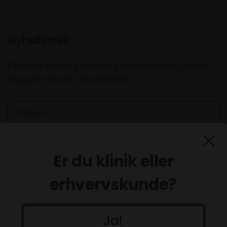
Nyhedsmail
Få faglig viden og cases fra fysioterapiens verden
(og gode tilbud) i din indbakke.
Er du klinik eller
erhvervskunde?
Ja!
Tilmeld