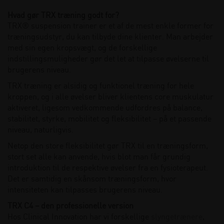
Hvad gør TRX træning godt for?
TRX® suspension trainer er et af de mest enkle former for
træningsudstyr, du kan tilbyde dine klienter. Man arbejder
med sin egen kropsvægt, og de forskellige
indstillingsmuligheder gør det let at tilpasse øvelserne til
brugerens niveau.
TRX træning er alsidig og funktionel træning for hele
kroppen, og i alle øvelser bliver klientens core muskulatur
aktiveret, ligesom vedkommende udfordres på balance,
stabilitet, styrke, mobilitet og fleksibilitet – på et passende
niveau, naturligvis.
Netop den store fleksibilitet gør TRX til en træningsform,
stort set alle kan anvende, hvis blot man får grundig
introduktion til de respektive øvelser fra en fysioterapeut.
Det er samtidig en skånsom træningsform, hvor
intensiteten kan tilpasses brugerens niveau.
TRX C4 – den professionelle version
Hos Clinical Innovation har vi forskellige
slyngetrænere
,