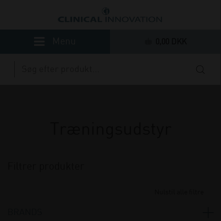
0,00 DKK
Træningsudstyr
Filtrer produkter
Nulstil alle filtre
BRANDS