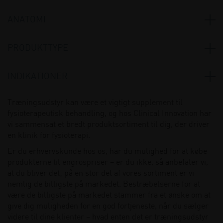
Airex
(26)
ANATOMI
Andet
(3)
Blackroll
(2)
Ankel og fod
(1)
PRODUKTTYPE
BlazePod
(1)
Bosu
(2)
Add-ons / tilbehør til såler
(1)
Feetform
(3)
INDIKATIONER
Balance- og vippebrædder
(4)
Franklin
(7)
Artrose
(10)
Reebok
(1)
Træningsudstyr kan være et vigtigt supplement til
Balancepuder og bomme
(7)
Select
(10)
fysioterapeutisk behandling, og hos Clinical Innovation har
Hælspore
(1)
Bolde
(26)
vi sammensat et bredt produktsortiment til dig, der driver
Sissel
(2)
Plantar fasciitis
(1)
en klinik for fysioterapi.
Supersole
(1)
Elastikker og tubings
(16)
Theraband
(7)
Fasciitis plantaris
(1)
Er du erhvervskunde hos os, har du mulighed for at købe
Foamrollers
(4)
Titan life
(1)
produkterne til engrospriser – er du ikke, så anbefaler vi,
at du bliver det; på en stor del af vores sortiment er vi
Opbevaring af måtter
(4)
Togu
(3)
nemlig de billigste på markedet. Bestræbelserne for at
Tonkey
(3)
Opbevaring af udstyr
(2)
være de billigste på markedet stammer fra et ønske om at
Trendysport
(15)
give dig muligheden for en god fortjeneste, når du sælger
Stepbænke, sjippetov og andet
(7)
Trx
(1)
videre til dine klienter – hvad enten det er træningsudstyr