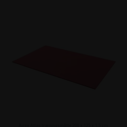
Airex Atlas træningsmåtte 200 x 125 x 1,5 cm