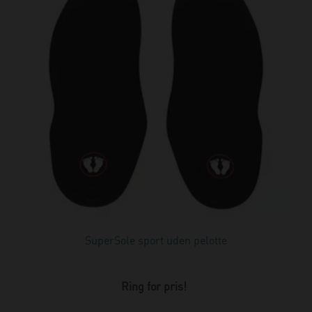
SuperSole sport uden pelotte
Ring for pris!