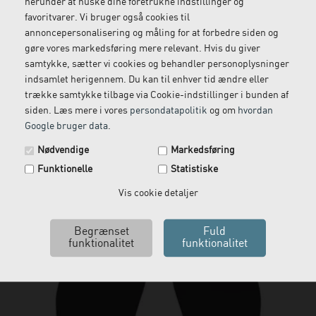
herunder at huske dine foretrukne indstillinger og
favoritvarer. Vi bruger også cookies til
SuperSole Power Slim
annoncepersonalisering og måling for at forbedre siden og
gøre vores markedsføring mere relevant. Hvis du giver
samtykke, sætter vi cookies og behandler personoplysninger
Ring for pris!
indsamlet herigennem. Du kan til enhver tid ændre eller
trække samtykke tilbage via Cookie-indstillinger i bunden af
siden. Læs mere i vores
persondatapolitik
og om
hvordan
Læs mere
Google bruger data
.
Nødvendige
Markedsføring
Funktionelle
Statistiske
Vis cookie detaljer