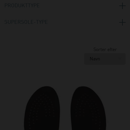
PRODUKTTYPE
Indlægssåler
(15)
SUPERSOLE-TYPE
Active
(1)
Bred læst
(1)
Sorter efter
Care
(1)
Care slim
(1)
Extreme
(1)
Power 1 mm kerne
(1)
Power 2 mm kerne
(1)
Power børnesål
(1)
Power slim
(1)
Slim
(1)