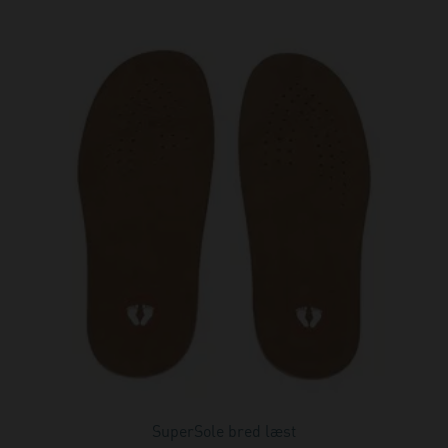
SuperSole bred læst