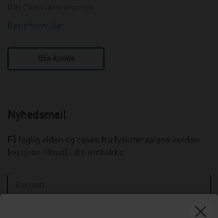
Om Clinical Innovation
Returformular
Bliv kunde
Nyhedsmail
Få faglig viden og cases fra fysioterapiens verden
(og gode tilbud) i din indbakke.