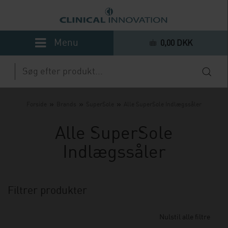
0,00 DKK
»
»
»
Forside
Brands
SuperSole
Alle SuperSole Indlægssåler
Alle SuperSole
Indlægssåler
Filtrer produkter
Nulstil alle filtre