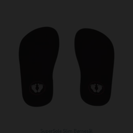
SuperSole Slim Børnesål