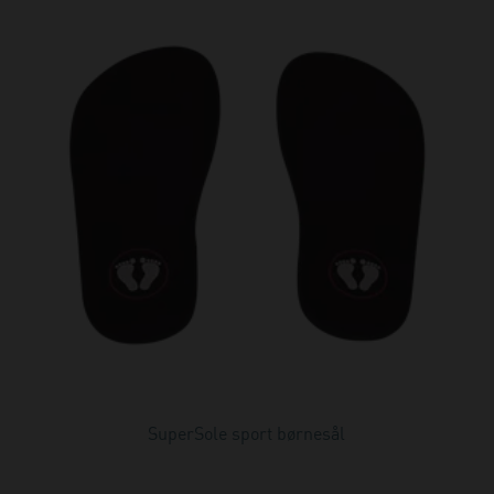
SuperSole sport børnesål