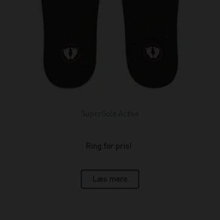
Slim børnesål
(1)
Sort extreme
(1)
Sport børnesål
(1)
Sport med pelotte
(1)
Sport uden pelotte
(1)
SuperSole Active
Ring for pris!
Læs mere