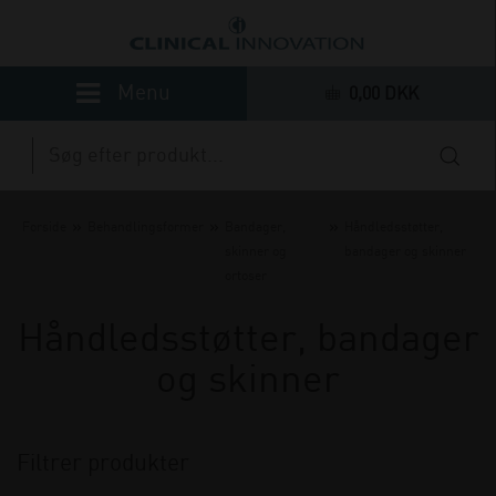
0,00 DKK
»
»
»
Forside
Behandlingsformer
Bandager,
Håndledsstøtter,
skinner og
bandager og skinner
ortoser
Håndledsstøtter, bandager
og skinner
Filtrer produkter