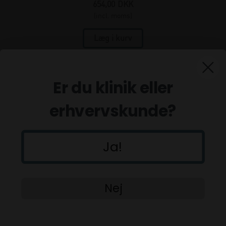
654,00
DKK
(incl. moms)
Er du klinik eller
erhvervskunde?
Ja!
Nej