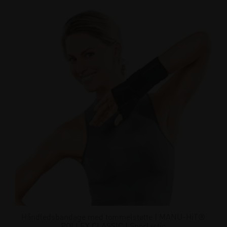
Håndledsbandage med tommelstøtte | MANU-HiT®
POLLEX CLASSIC | Sporlastic