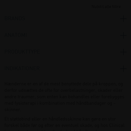
Nulstil alle filtre
BRANDS
Select
(1)
ANATOMI
Sporlastic
(63)
Albue og skulder
(1)
PRODUKTTYPE
Hånd og tommel
(58)
Albuebind, bandager og skinner
(1)
INDIKATIONER
Børnebandager og skinner
(1)
Artrose
(3)
Hænderne er en af de mest benyttede dele på kroppen, og
Håndbandager og skinner
(58)
derfor udsættes de ofte for overbelastninger, skader eller
Distortioner
(2)
Håndskinner og bandager
(17)
andre traumer, som enten kan behandles eller forebygges
Efter gipsfjernelse
(1)
med fysioterapi i kombination med håndbandager og -
Strikket bandage
(1)
skinner.
Immobilisering
(1)
Børnebandager
(1)
Et støttebind eller en håndledsskinne kan gøre en stor
Irritationstilstande
(1)
forskel både før og efter en eventuel skade, og hos Clinical