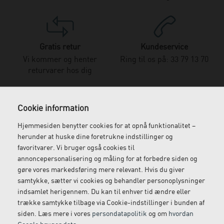
Gratis retur
Kundeservice
Vi kommer og henter
Ring til os på: 33 79 13 70
returvarer hos dig
Cookie information
Hjemmesiden benytter cookies for at opnå funktionalitet –
herunder at huske dine foretrukne indstillinger og
favoritvarer. Vi bruger også cookies til
annoncepersonalisering og måling for at forbedre siden og
gøre vores markedsføring mere relevant. Hvis du giver
samtykke, sætter vi cookies og behandler personoplysninger
Vi leverer alt, hvad fysioterapiklinikker forbruger
indsamlet herigennem. Du kan til enhver tid ændre eller
og videresælger.
trække samtykke tilbage via Cookie-indstillinger i bunden af
siden. Læs mere i vores
persondatapolitik
og om
hvordan