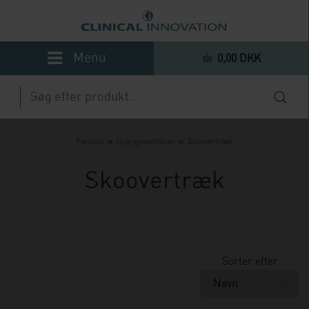
0,00 DKK
»
»
Forside
Hygiejneartikler
Skoovertræk
Skoovertræk
Sorter efter