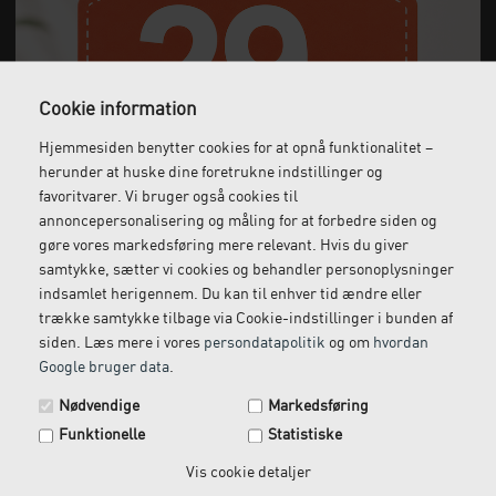
Cookie information
Hjemmesiden benytter cookies for at opnå funktionalitet –
herunder at huske dine foretrukne indstillinger og
favoritvarer. Vi bruger også cookies til
annoncepersonalisering og måling for at forbedre siden og
Transportabel massagebriks | Reiku | Coinfycare
gøre vores markedsføring mere relevant. Hvis du giver
samtykke, sætter vi cookies og behandler personoplysninger
indsamlet herigennem. Du kan til enhver tid ændre eller
3.644,00
DKK
trække samtykke tilbage via Cookie-indstillinger i bunden af
(incl. moms)
siden. Læs mere i vores
persondatapolitik
og om
hvordan
Google bruger data
.
Spar 29 kr. på din næste ordre.
Nødvendige
Markedsføring
Tilmeld dig vores nyhedsbrev og få rabatkoden tilsendt
Funktionelle
Statistiske
med det samme.
Email
Vis cookie detaljer