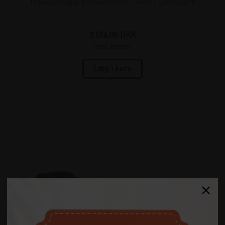
Transportabel behandlerstol | Rolf | Coinfycare
3.014,00
DKK
(incl. moms)