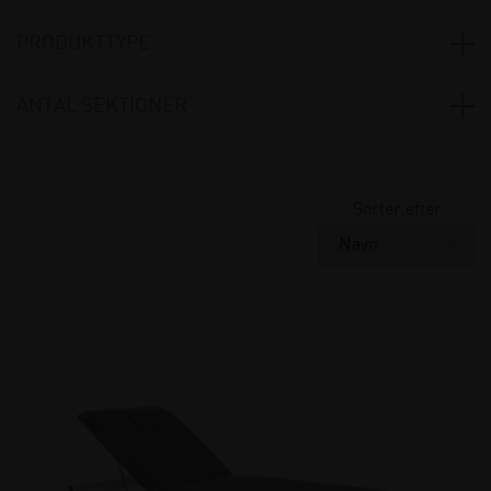
Andet
(3)
PRODUKTTYPE
Massagebrikse
(3)
ANTAL SEKTIONER
1 + 2 sektioner
(1)
2 sektioner
(2)
Sorter efter