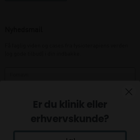
Nyhedsmail
Få faglig viden og cases fra fysioterapiens verden
(og gode tilbud) i din indbakke.
Er du klinik eller
erhvervskunde?
Tilmeld