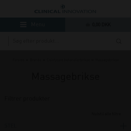
0,00 DKK
»
»
»
Forside
Brands
Coinfycare behandlerbrikse
Massagebrikse
Massagebrikse
Filtrer produkter
Nulstil alle filtre
STEL