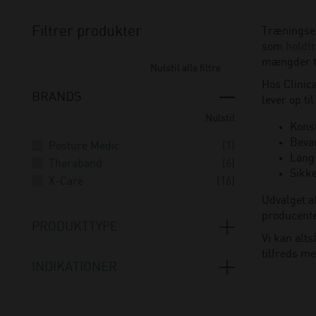
Filtrer produkter
Træningsel
som
holdt
mængder ti
Nulstil alle filtre
Hos Clinic
BRANDS
lever op ti
Nulstil
Kons
Bevar
Posture Medic
(1)
Lang
Theraband
(6)
Sikk
X-Care
(16)
Udvalget a
producenter
PRODUKTTYPE
Vi kan alts
tilfreds me
Elastikker og tubings
(19)
INDIKATIONER
Stepbænke, sjippetov og andet
(1)
Artrose
(9)