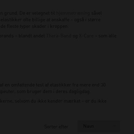
n grund. De er velegnet til
hjemmetræning
såvel
lastikker ofte billige at anskaffe – også i større
de fleste typer skader i kroppen.
 brands – blandt andet
Thera-Band
og
X-Care
– som alle
af en omfattende test af elastikker fra mere end 30
erapeuter, som bruger dem i deres dagligdag.
stikkerne, selvom du ikke kender mærket – er du ikke
Sorter efter