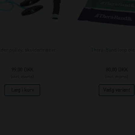
lder pulley, skuldertræner
Thera-Band loop ela
99,00
DKK
80,00
DKK
(incl. moms)
(incl. moms)