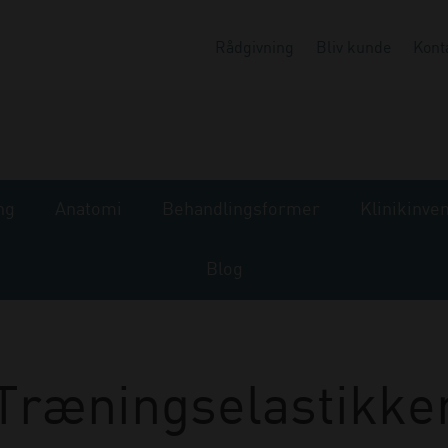
Rådgivning
Bliv kunde
Kont
ng
Anatomi
Behandlingsformer
Klinikinve
Blog
Træningselastikke