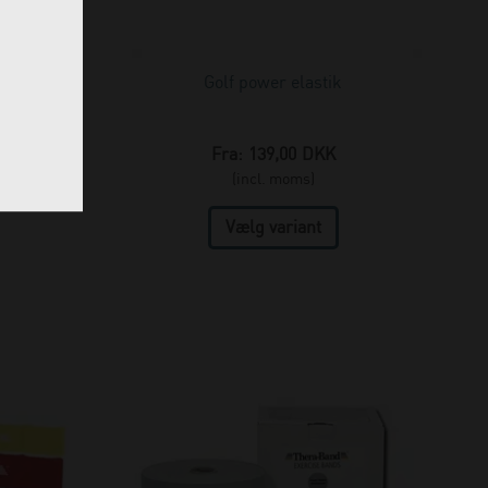
25 stk.
Golf power elastik
Fra:
139,00
DKK
(incl. moms)