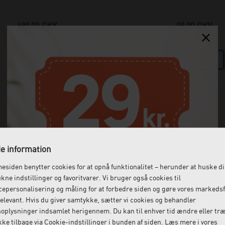
499,00
DKK
99,00
DKK
(incl. moms)
(incl. moms)
e information
siden benytter cookies for at opnå funktionalitet – herunder at huske d
ukne indstillinger og favoritvarer. Vi bruger også cookies til
epersonalisering og måling for at forbedre siden og gøre vores markeds
elevant. Hvis du giver samtykke, sætter vi cookies og behandler
oplysninger indsamlet herigennem. Du kan til enhver tid ændre eller tr
ke tilbage via Cookie-indstillinger i bunden af siden. Læs mere i vores