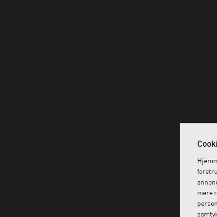
Cooki
Hjemme
foretr
annonc
mere r
person
samtyk