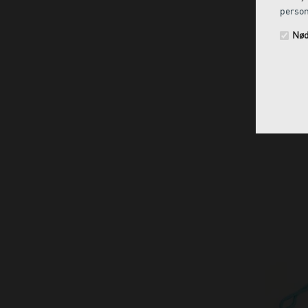
person
Nød
X-Car