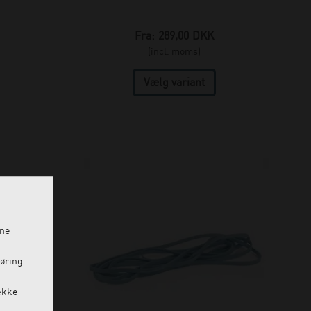
Fra:
289,00
DKK
(incl. moms)
ine
føring
ække