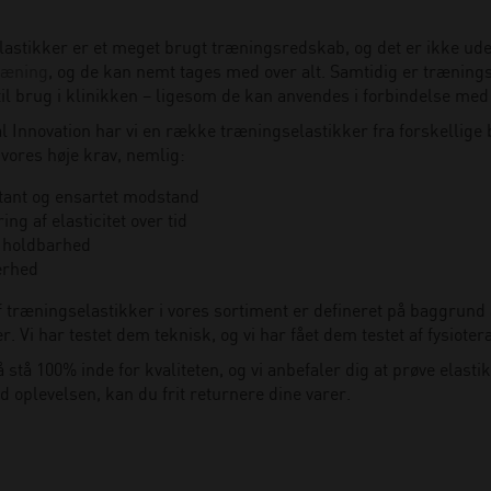
astikker er et meget brugt træningsredskab, og det er ikke ude
ræning
, og de kan nemt tages med over alt. Samtidig er træningse
l brug i klinikken – ligesom de kan anvendes i forbindelse med 
al Innovation har vi en række træningselastikker fra forskellige
l vores høje krav, nemlig:
tant og ensartet modstand
ing af elasticitet over tid
 holdbarhed
erhed
f træningselastikker i vores sortiment er defineret på baggrund 
. Vi har testet dem teknisk, og vi har fået dem testet af fysiot
å stå 100% inde for kvaliteten, og vi anbefaler dig at prøve ela
d oplevelsen, kan du frit returnere dine varer.