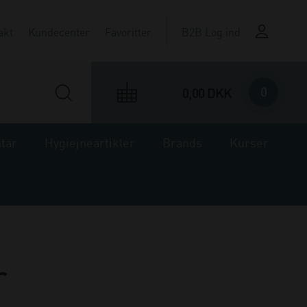
akt
Kundecenter
Favoritter
B2B Log ind
0
0,00 DKK
ntar
Hygiejneartikler
Brands
Kurser
r