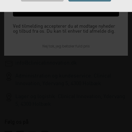
Vi leverer alt, hvad fysioterapiklinikker forbruger
Ja tak, send mig koden
og videresælger.
Vi har åbent man-tor: 08:00-16:00, fredag 08:00-
Ved tilmelding accepterer du at modtage nyheder
og tilbud fra os. Du kan til enhver tid afmelde dig.
15:30 og lukket i weekenden.
Nej tak, jeg betaler fuld pris
+45 33 79 13 70
info@clinicalinnovation.dk
Administration og kundeservice: Clinical
Innovation, Ydervang 5, 4300 Holbæk
Lager og logistik: Clinical Innovation, Ydervang
5, 4300 Holbæk
Følg os på