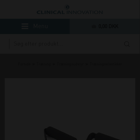
0,00 DKK
»
»
»
Forside
Træning
Træningsudstyr
Træningselastikker