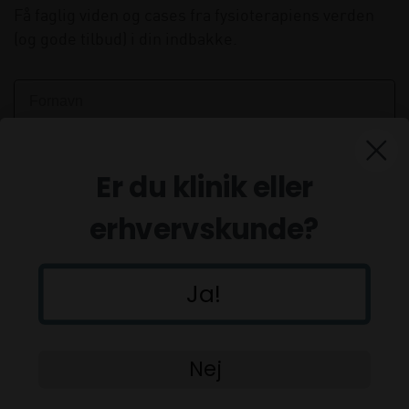
Få faglig viden og cases fra fysioterapiens verden
(og gode tilbud) i din indbakke.
Er du klinik eller
erhvervskunde?
Ja!
Tilmeld
Nej