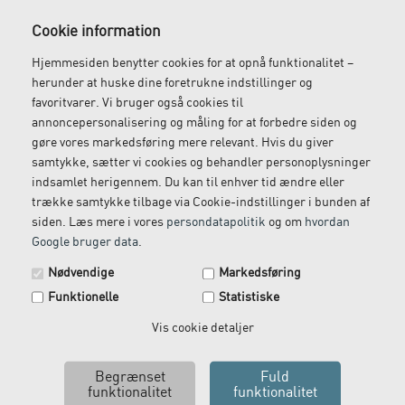
Gratis fragt
Levering næste dag
Cookie information
Ved køb over 1.000 kr.
Bestil inden kl. 12 og få
Hjemmesiden benytter cookies for at opnå funktionalitet –
ekskl. moms
leveret dagen efter
herunder at huske dine foretrukne indstillinger og
favoritvarer. Vi bruger også cookies til
annoncepersonalisering og måling for at forbedre siden og
gøre vores markedsføring mere relevant. Hvis du giver
Gratis retur
Kundeservice
samtykke, sætter vi cookies og behandler personoplysninger
indsamlet herigennem. Du kan til enhver tid ændre eller
Vi kommer og henter
Ring til os på: 33 79 13 70
trække samtykke tilbage via Cookie-indstillinger i bunden af
returvarer hos dig
siden. Læs mere i vores
persondatapolitik
og om
hvordan
Google bruger data
.
Spar 29 kr. på din næste ordre.
Nødvendige
Markedsføring
Tilmeld dig vores nyhedsbrev og få rabatkoden tilsendt
Funktionelle
Statistiske
med det samme.
Email
Vis cookie detaljer