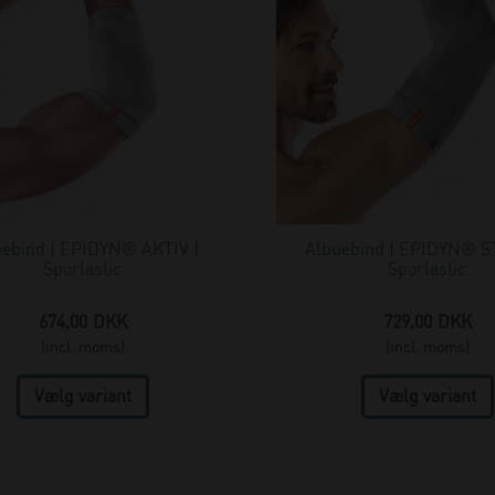
uebind | EPIDYN® AKTIV |
Albuebind | EPIDYN® S
Sporlastic
Sporlastic
674,00
DKK
729,00
DKK
(incl. moms)
(incl. moms)