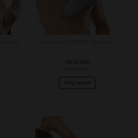
porlastic
Albuebind | EPIDYN® | Sporlastic
654,00
DKK
(incl. moms)