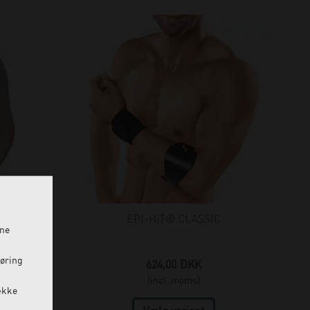
d, 10 cm x
EPI-HiT® CLASSIC
ine
føring
624,00
DKK
(incl. moms)
ække