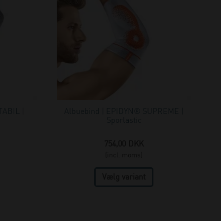
TABIL |
Albuebind | EPIDYN® SUPREME |
Sporlastic
754,00
DKK
(incl. moms)