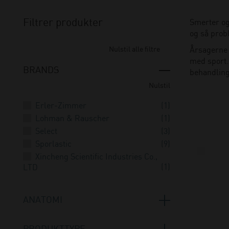
Filtrer produkter
Smerter og
og så prob
Nulstil alle filtre
Årsagerne 
med sport.
BRANDS
behandling
Nulstil
Erler-Zimmer
(1)
Lohman & Rauscher
(1)
Select
(3)
Sporlastic
(9)
Xincheng Scientific Industries Co.,
(1)
LTD
ANATOMI
Albue og skulder
(13)