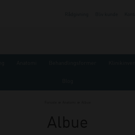
Rådgivning
Bliv kunde
Kont
ng
Anatomi
Behandlingsformer
Klinikinve
Blog
»
»
Forside
Anatomi
Albue
Albue