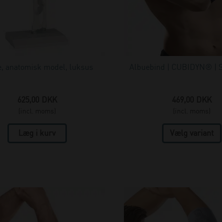
, anatomisk model, luksus
Albuebind | CUBIDYN® | S
625,00
DKK
469,00
DKK
(incl. moms)
(incl. moms)