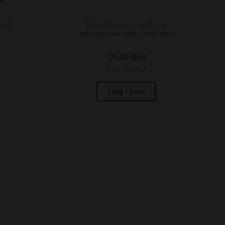
bind
Select tennis-, golf- og
musearmsstøtte - one size
175,00
DKK
(incl. moms)