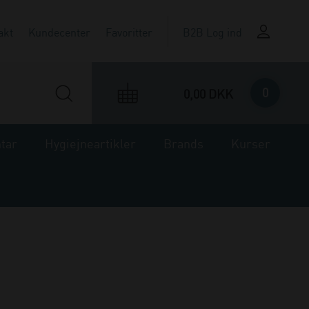
akt
Kundecenter
Favoritter
B2B Log ind
0
0,00 DKK
ntar
Hygiejneartikler
Brands
Kurser