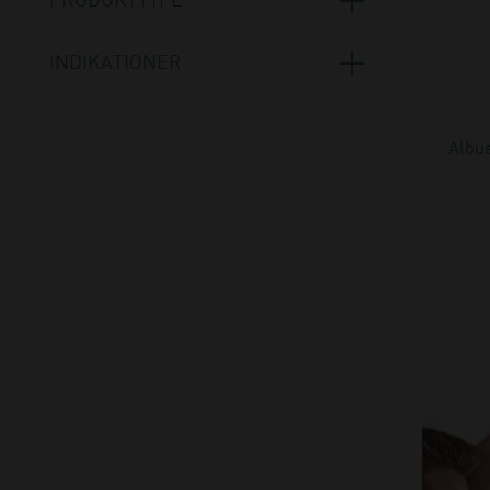
PRODUKTTYPE
Hånd og tommel
(1)
Albuebind, bandager og skinner
(11)
INDIKATIONER
Albueskinner- og bandager
(5)
Artrose
(1)
Anatomiske modeller og plancher
(1)
Artrose
(1)
Albue
Håndbandager og skinner
(1)
Epicondylitis lateralis/tennisalbue
(6)
Håndskinner og bandager
(2)
Epicondylitis medialis/golfalbue
(6)
Tape og forbindinger
(2)
Instabilitetstendens
(1)
Test- og måleudstyr
(1)
Irritationstilstande
(2)
Strikket bandage
(1)
Milde ligamentskader
(2)
Børnebandager
(1)
Postoperativt
(2)
Posttraumatisk
(2)
Ødemer
(2)