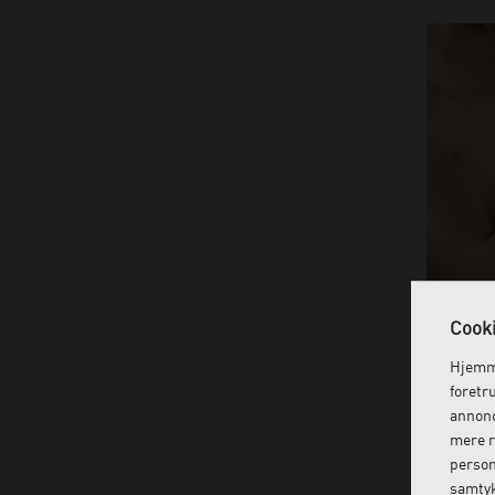
Cooki
Albueb
Hjemme
foretr
annonc
mere r
person
samtyk