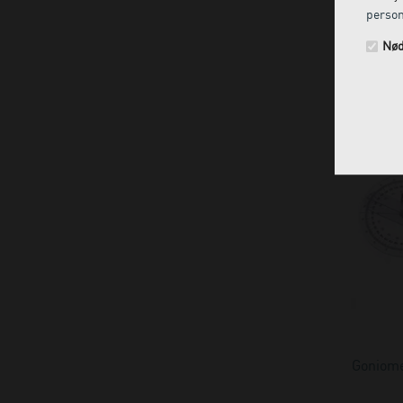
person
Nød
Goniomet