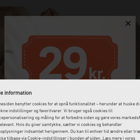
e information
ind | EPI-HiT® | Sporlastic
Dauerbinde F langstræksbin
siden benytter cookies for at opnå funktionalitet – herunder at huske d
7 m, 10 rl
ukne indstillinger og favoritvarer. Vi bruger også cookies til
epersonalisering og måling for at forbedre siden og gøre vores markeds
544,00
DKK
1.559,00
DKK
elevant. Hvis du giver samtykke, sætter vi cookies og behandler
(incl. moms)
(incl. moms)
oplysninger indsamlet herigennem. Du kan til enhver tid ændre eller tr
ke tilbage via Cookie-indstillinger i bunden af siden. Læs mere i vores