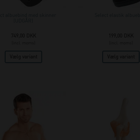
ct albuebind med skinner
Select elastik albue
(UDGÅR)
749,00
DKK
199,00
DKK
(incl. moms)
(incl. moms)