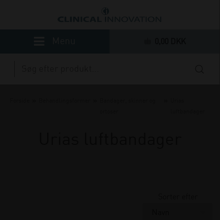
0,00 DKK
»
»
»
Forside
Behandlingsformer
Bandager, skinner og
Urias
ortoser
luftbandager
Urias luftbandager
Sorter efter