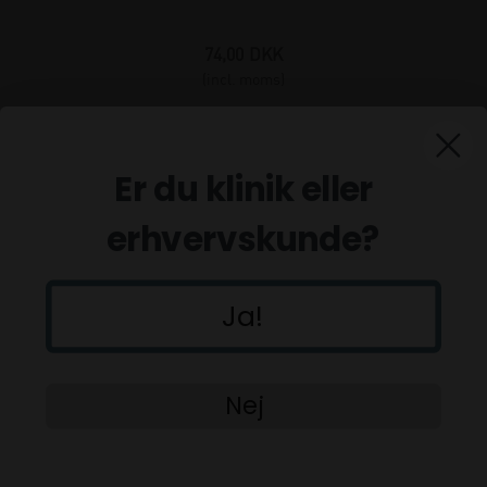
74,00
DKK
(incl. moms)
Er du klinik eller
erhvervskunde?
Ja!
Nej