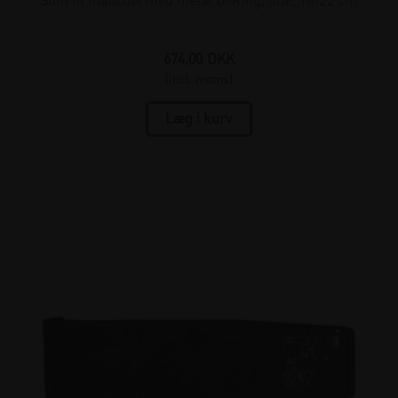
Slim fit manchet med metal D-Ring, lille, 18-22 cm
674,00
DKK
(incl. moms)