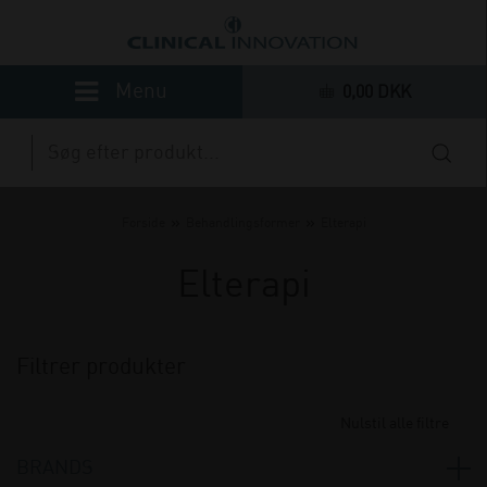
0,00 DKK
»
»
Forside
Behandlingsformer
Elterapi
Elterapi
Filtrer produkter
Nulstil alle filtre
BRANDS