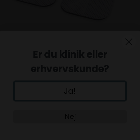
Elektrode 40 x 40 mm
Er du klinik eller
75,00
DKK
(incl. moms)
erhvervskunde?
Ja!
Nej