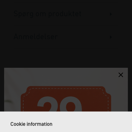
Spørg om produktet
Anmeldelser
Gratis fragt
Levering næste dag
Ved køb over 1.000 kr.
Bestil inden kl. 12 og få
ekskl. moms
leveret dagen efter
Cookie information