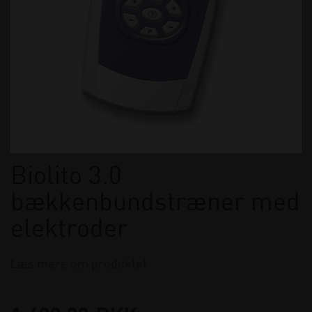
Biolito 3.0
bækkenbundstræner med
elektroder
Læs mere om produktet