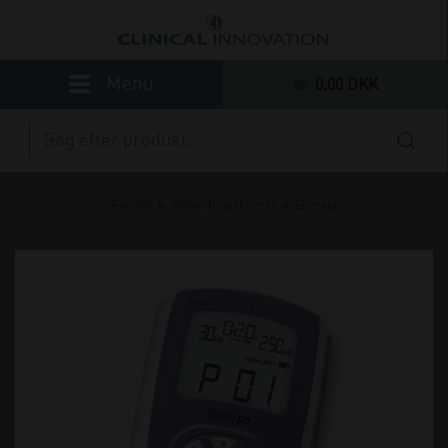
0,00 DKK
»
»
Forside
Behandlingsformer
Elterapi