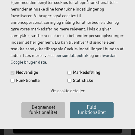
Hjemmesiden benytter cookies for at opnå funktionalitet –
herunder at huske dine foretrukne indstillinger og
favoritvarer. Vi bruger også cookies til
Gratis retur
Kundeservice
annoncepersonalisering og måling for at forbedre siden og
Vi kommer og henter
Ring til os på: 33 79 13 70
gøre vores markedsføring mere relevant. Hvis du giver
returvarer hos dig
samtykke, sætter vi cookies og behandler personoplysninger
indsamlet herigennem. Du kan til enhver tid ændre eller
trække samtykke tilbage via Cookie-indstillinger i bunden af
siden. Læs mere i vores
persondatapolitik
og om
hvordan
Google bruger data
.
Spar 29 kr. på din næste ordre.
Nødvendige
Markedsføring
Tilmeld dig vores nyhedsbrev og få rabatkoden tilsendt
Funktionelle
Statistiske
med det samme.
Email
Vis cookie detaljer
Vi leverer alt, hvad fysioterapiklinikker forbruger
og videresælger.
Ja tak, send mig koden
Vi har åbent man-tor: 08:00-16:00, fredag 08:00-
15:30 og lukket i weekenden.