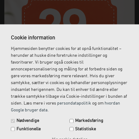
Strapit FLUX Strive Elite Massage Gun med hot/cold
massagehoved
Cookie information
Hjemmesiden benytter cookies for at opnå funktionalitet –
999,00
DKK
herunder at huske dine foretrukne indstillinger og
(incl. moms)
favoritvarer. Vi bruger også cookies til
annoncepersonalisering og måling for at forbedre siden og
gøre vores markedsføring mere relevant. Hvis du giver
samtykke, sætter vi cookies og behandler personoplysninger
indsamlet herigennem. Du kan til enhver tid ændre eller
trække samtykke tilbage via Cookie-indstillinger i bunden af
siden. Læs mere i vores
persondatapolitik
og om
hvordan
Google bruger data
.
Spar 29 kr. på din næste ordre.
Nødvendige
Markedsføring
Tilmeld dig vores nyhedsbrev og få rabatkoden tilsendt
Funktionelle
Statistiske
med det samme.