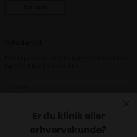
Bliv kunde
Nyhedsmail
Få faglig viden og cases fra fysioterapiens verden
(og gode tilbud) i din indbakke.
Er du klinik eller
erhvervskunde?