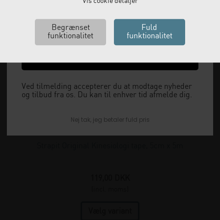
Email
Vis cookie detaljer
Ja tak, send mig koden
Ved tilmelding accepterer du at modtage nyheder
og tilbud fra os. Du kan til enhver tid afmelde dig.
Nej tak, jeg betaler fuld pris
Strapit Original Kinesiologi tape, 5cm x 5m
119,00
DKK
(incl. moms)