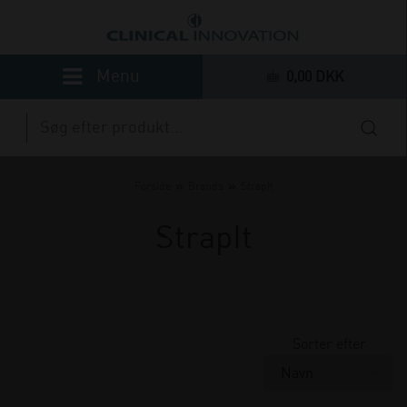
0,00 DKK
»
»
Forside
Brands
StrapIt
StrapIt
Sorter efter