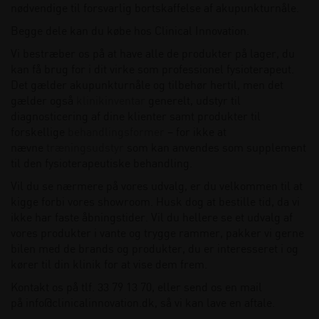
nødvendige til forsvarlig bortskaffelse af akupunkturnåle.
Begge dele kan du købe hos Clinical Innovation.
Vi bestræber os på at have alle de produkter på lager, du
kan få brug for i dit virke som professionel fysioterapeut.
Det gælder akupunkturnåle og tilbehør hertil, men det
gælder også
klinikinventar
generelt, udstyr til
diagnosticering af dine klienter samt produkter til
forskellige
behandlingsformer
– for ikke at
nævne
træningsudstyr
som kan anvendes som supplement
til den fysioterapeutiske behandling.
Vil du se nærmere på vores udvalg, er du velkommen til at
kigge forbi vores showroom. Husk dog at bestille tid, da vi
ikke har faste åbningstider. Vil du hellere se et udvalg af
vores produkter i vante og trygge rammer, pakker vi gerne
bilen med de brands og produkter, du er interesseret i og
kører til din klinik for at vise dem frem.
Kontakt os på tlf. 33 79 13 70, eller send os en mail
på
info@clinicalinnovation.dk,
så vi kan lave en aftale.