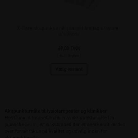
X-Care akupunkturnål plastikhåndtag u/hylster
u/silikone
69,00
DKK
(incl. moms)
Akupunkturnåle til fysioterapeuter og klinikker
Hos Clinical Innovation fører vi akupunkturnåle fra
japanske
Serin
; en virksomhed der er anerkendt verden
over for sit fokus på kvalitet og udvalg inden for