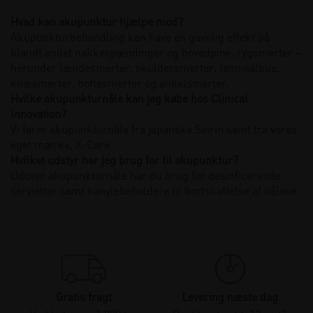
Hvad kan akupunktur hjælpe mod?
Akupunkturbehandling kan have en gavnlig effekt på
blandt andet nakkespændinger og hovedpine, rygsmerter –
herunder lændesmerter, skuldersmerter, tennisalbue,
knæsmerter, hoftesmerter og ankelsmerter.
Hvilke akupunkturnåle kan jeg købe hos Clinical
Innovation?
Vi fører akupunkturnåle fra japanske Seirin samt fra vores
eget mærke, X-Care.
Hvilket udstyr har jeg brug for til akupunktur?
Udover akupunkturnåle har du brug for desinficerende
servietter samt kanylebeholdere til bortskaffelse af nålene.
Gratis fragt
Levering næste dag