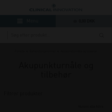
0,00 DKK
»
»
Forside
Behandlingsformer
Akupunkturnåle og tilbehør
Akupunkturnåle og
tilbehør
Filtrer produkter
Nulstil alle filtre