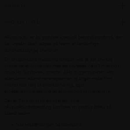
BRANDS
Seirin
(4)
PRODUKTTYPE
X-Care
(5)
Akupunktur
(9)
Akupunktur er en gammel kinesisk behandlingsform, der
har vundet stort indpas på tværs af forskellige
Hygiejne
(1)
sundhedsfaglige brancher.
En akupunkturbehandling foregår ved, at der stikkes
sterile akupunkturnåle med en diameter på 0,3 mm ind i
muskler, bindevæv, smerte- eller triggerpunkter. Her
stimulerer nålene nervesystemet og frigør endorfiner,
hvilket kan føre til smertelindring, øget
blodgennemstrømning og afspænding af musklerne.
Der er flere forskellige lidelser, som
akupunkturbehandling kan have en gavnlig effekt på –
blandt andet:
Nakkespændinger og hovedpine