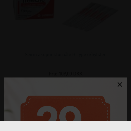
Seirin akupunkturnåle B-type u/hylster
Fra:
109,00
DKK
(incl. moms)