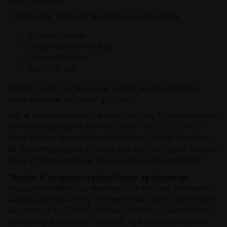
akupunkturnåle.
I sortimentet finder du følgende akupunkturnåle:
J-type m/hylster
L-type m/metalhåndtag
B-type u/hylster
Pyonex til øre
Udover nålene fra Seirin, har vi også akupunktnåle fra
vores eget mærke – nemlig
X-Care
.
Køb af akupunkturnåle fra både Seirin og X-Care kan gøres
til en fordelagtig pris, hvis du
opretter dig som kunde
i
vores system. Som erhvervskunde hos Clinical Innovation
får du nemlig adgang til vores engrospriser, og på langt de
fleste af vores produkter er vi de billigste på markedet.
Tilbehør til akupunkturbehandlinger og fysioterapi
Akupunkturnåle er uundværlige, når der skal udføres en
akupunkturbehandling, men det er ikke det eneste udstyr,
du har brug for. Desinficerende servietter er nødvendigt til
afrensning af huden før injektion, og kanylebeholdere er