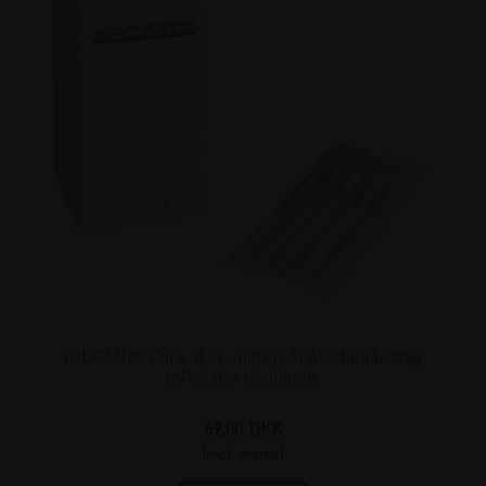
(UDGÅR)X-Care akupunkturnål plastikhåndtag
m/hylster u/silikone
69,00
DKK
(incl. moms)