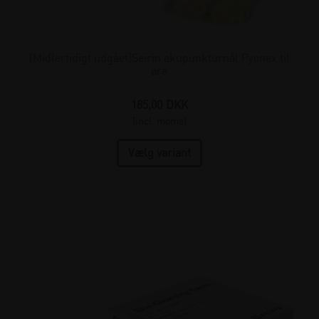
[Midlertidigt udgået]Seirin akupunkturnål Pyonex til
øre
185,00
DKK
(incl. moms)