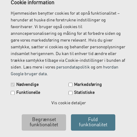
Cookie information
Hjemmesiden benytter cookies for at opnå funktionalitet –
herunder at huske dine foretrukne indstillinger og
favoritvarer. Vi bruger også cookies til
annoncepersonalisering og måling for at forbedre siden og
gøre vores markedsføring mere relevant. Hvis du giver
samtykke, sætter vi cookies og behandler personoplysninger
indsamlet herigennem. Du kan til enhver tid ændre eller
trække samtykke tilbage via Cookie-indstillinger i bunden af
siden. Læs mere i vores
persondatapolitik
og om
hvordan
Google bruger data
.
Spar 29 kr. på din næste ordre.
Nødvendige
Markedsføring
Tilmeld dig vores nyhedsbrev og få rabatkoden tilsendt
Funktionelle
Statistiske
med det samme.
Email
Vis cookie detaljer
X-Care akupunkturnål med kobberhåndtag
Ja tak, send mig koden