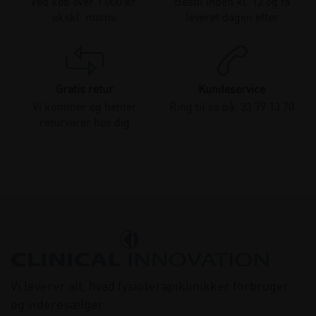
Ved køb over 1.000 kr.
Bestil inden kl. 12 og få
ekskl. moms
leveret dagen efter
Gratis retur
Kundeservice
Vi kommer og henter
Ring til os på: 33 79 13 70
returvarer hos dig
Vi leverer alt, hvad fysioterapiklinikker forbruger
og videresælger.