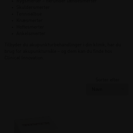
Rygsmerter – herunder lændesmerter
Skuldersmerter
Tennisalbue
Knæsmerter
Hoftesmerter
Ankelsmerter
Tilbyder du akupunkturbehandlinger i din klinik, har du
brug for akupunkturnåle – og dem kan du finde hos
Clinical Innovation.
Sorter efter