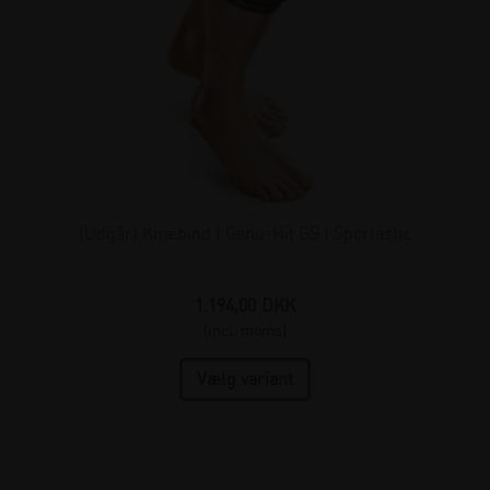
Rekonstrueret ACL og/eller PCL
(2)
Rekonstruktion af menisk
(2)
Skuffeløshed i knæet
(2)
Springerknæ
(1)
Tendinitis
(1)
Tendinose
(1)
(Udgår) Knæbind | Genu-Hit GS | Sporlastic
Traktionsapophysitis
(1)
Tuberositas Tibia promines grundet abn. Ossifikation
(1)
1.194,00
DKK
(incl. moms)
Ødemer
(5)
Ødemer
(2)