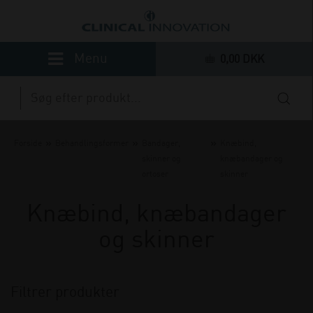
0,00 DKK
»
»
»
Forside
Behandlingsformer
Bandager,
Knæbind,
skinner og
knæbandager og
ortoser
skinner
Knæbind, knæbandager
og skinner
Filtrer produkter