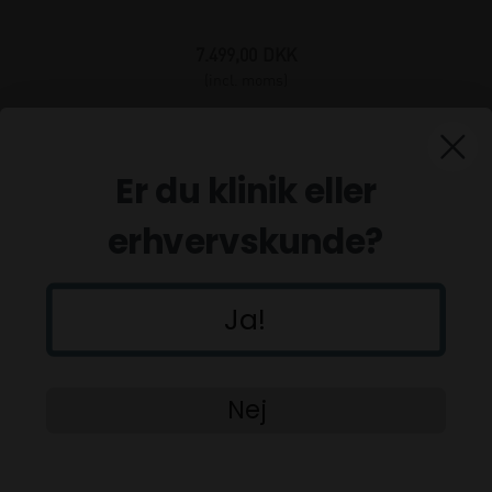
7.499,00
DKK
(incl. moms)
Er du klinik eller
erhvervskunde?
Ja!
Nej