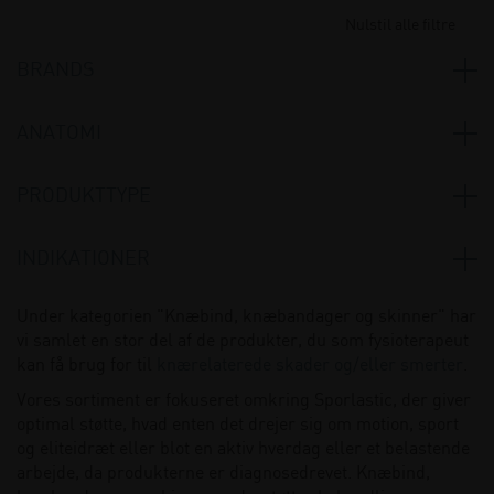
Nulstil alle filtre
BRANDS
Select
(3)
ANATOMI
Sporlastic
(23)
Knæ
(24)
PRODUKTTYPE
Børnebandager og skinner
(1)
INDIKATIONER
Knæbind, bandager og skinner
(24)
ACL og PCL-ruptur/ partielruptur
(4)
Under kategorien "Knæbind, knæbandager og skinner" har
Strikket bandage
(6)
vi samlet en stor del af de produkter, du som fysioterapeut
Artrose
(7)
Strikket bandage med afstiver
(3)
kan få brug for til
knærelaterede skader og/eller smerter
.
Artrose
(5)
Skinne
(1)
Vores sortiment er fokuseret omkring Sporlastic, der giver
Bakers cyste
(4)
optimal støtte, hvad enten det drejer sig om motion, sport
Børnebandager
(1)
og eliteidræt eller blot en aktiv hverdag eller et belastende
Instabilitet
(2)
arbejde, da produkterne er diagnosedrevet. Knæbind,
Knæbind, skinner og bandager
(18)