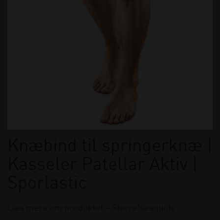
Knæbind til springerknæ |
Kasseler Patellar Aktiv |
Sporlastic
Læs mere om produktet
-
Størrelsesguide