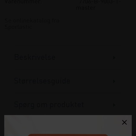
Varenummer:
7706-B-9003-1-
master
Se onlinekatalog fra
Sporlastic
Beskrivelse
Størrelsesguide
Spørg om produktet
Anmeldelser