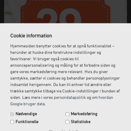
Cookie information
Hjemmesiden benytter cookies for at opnå funktionalitet –
herunder at huske dine foretrukne indstillinger og
favoritvarer. Vi bruger også cookies til
Gratis fragt
Levering næste dag
annoncepersonalisering og måling for at forbedre siden og
Ved køb over 1.000 kr.
Bestil inden kl. 12 og få
gøre vores markedsføring mere relevant. Hvis du giver
ekskl. moms
leveret dagen efter
samtykke, sætter vi cookies og behandler personoplysninger
indsamlet herigennem. Du kan til enhver tid ændre eller
trække samtykke tilbage via Cookie-indstillinger i bunden af
siden. Læs mere i vores
persondatapolitik
og om
hvordan
Gratis retur
Kundeservice
Google bruger data
.
Spar 29 kr. på din næste ordre.
Vi kommer og henter
Ring til os på: 33 79 13 70
Nødvendige
Markedsføring
returvarer hos dig
Tilmeld dig vores nyhedsbrev og få rabatkoden tilsendt
Funktionelle
Statistiske
med det samme.