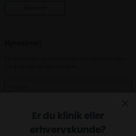
Bliv kunde
Nyhedsmail
Få faglig viden og cases fra fysioterapiens verden
(og gode tilbud) i din indbakke.
Er du klinik eller
erhvervskunde?