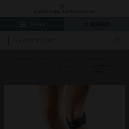
0,00 DKK
»
»
»
Forside
Behandlingsformer
Bandager,
Knæbind,
skinner og
knæbandager og
ortoser
skinner