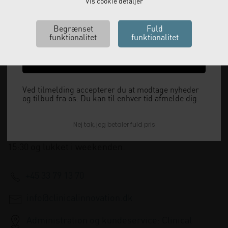
Email
Vis cookie detaljer
Ja tak, send mig koden
Ved tilmelding accepterer du at modtage nyheder
Vi leverer alt, hvad fysioterapiklinikker forbruger
og tilbud fra os. Du kan til enhver tid afmelde dig.
og videresælger.
Nej tak, jeg betaler fuld pris
Vi har åbent man-tor: 08:00-16:00, fredag 08:00-
15:30 og lukket i weekenden.
+45 33 79 13 70
info@clinicalinnovation.dk
Administration og kundeservice: Clinical