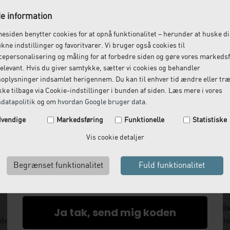
Affaldssæk
Poser til papirspand, 50 L,
e information
siden benytter cookies for at opnå funktionalitet – herunder at huske d
Fra:
499,00
DKK
564,00
DKK
ukne indstillinger og favoritvarer. Vi bruger også cookies til
(incl. moms)
(incl. moms)
epersonalisering og måling for at forbedre siden og gøre vores markeds
elevant. Hvis du giver samtykke, sætter vi cookies og behandler
oplysninger indsamlet herigennem. Du kan til enhver tid ændre eller tr
ke tilbage via Cookie-indstillinger i bunden af siden. Læs mere i vores
datapolitik
og om
hvordan Google bruger data
.
Spar 29 kr. på din næste ordre.
vendige
Markedsføring
Funktionelle
Statistiske
Tilmeld dig vores nyhedsbrev og få rabatkoden tilsendt
Vis cookie detaljer
med det samme.
Email
Levering næste dag
Gratis
Ja tak, send mig koden
nden kl. 12 og få leveret dagen efter
Vi kommer og henter