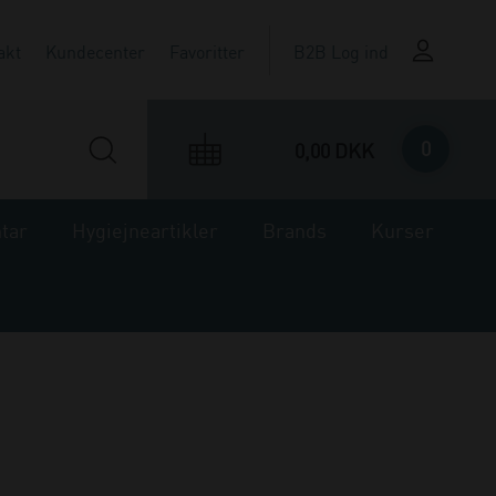
akt
Kundecenter
Favoritter
B2B Log ind
0
0,00 DKK
ntar
Hygiejneartikler
Brands
Kurser