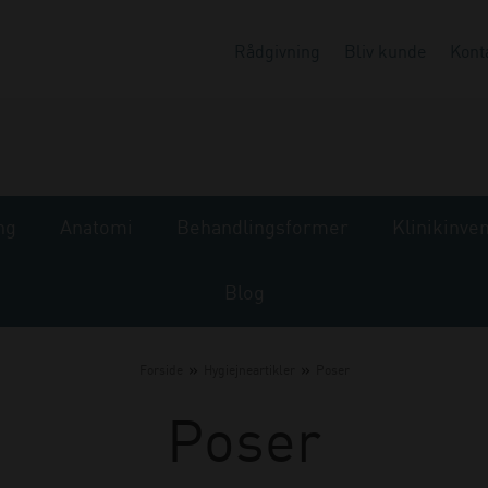
Rådgivning
Bliv kunde
Kont
ng
Anatomi
Behandlingsformer
Klinikinve
Blog
»
»
Forside
Hygiejneartikler
Poser
Poser