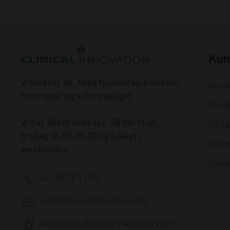
Kun
Vi leverer alt, hvad fysioterapiklinikker
Kont
forbruger og videresælger.
Kund
Vi har åbent man-tor: 08:00-16:00,
Rådg
fredag 08:00-15:30 og lukket i
Retu
weekenden.
Leve
+45 33 79 13 70
info@clinicalinnovation.dk
Administration og kundeservice: