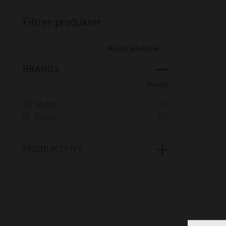
Filtrer produkter
Nulstil alle filtre
BRANDS
Nulstil
Andet
(1)
Bunzl
(1)
PRODUKTTYPE
Hygiejne
(2)
Salgsfremmende materiale
(1)