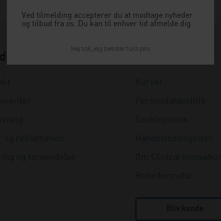
Ved tilmelding accepterer du at modtage nyheder
og tilbud fra os. Du kan til enhver tid afmelde dig.
Nej tak, jeg betaler fuld pris
deservice
Nyttige links
akt
Kurser
ecenter
Persondatapolitik
ivning
Cookiepolitik
r og reklamation
Handelsbetingelser
ring og forsendelse
Om Clinical Innovatio
Returformular
Bliv kunde