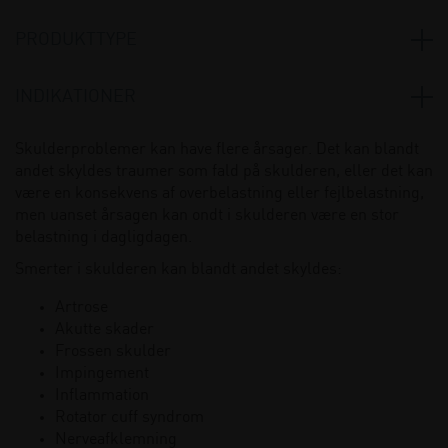
Align-pilates
(1)
PRODUKTTYPE
Theraband
(5)
Trendysport
(3)
Elastikker og tubings
(16)
INDIKATIONER
X-Care
(15)
Stepbænke, sjippetov og andet
(1)
Artrose
(9)
Skulderproblemer kan have flere årsager. Det kan blandt
Vægte og medicinbolde
(2)
andet skyldes traumer som fald på skulderen, eller det kan
Yoga og pilates tilbehør
(2)
være en konsekvens af overbelastning eller fejlbelastning,
men uanset årsagen kan ondt i skulderen være en stor
belastning i dagligdagen.
Smerter i skulderen kan blandt andet skyldes:
Artrose
Akutte skader
Frossen skulder
Impingement
Inflammation
Rotator cuff syndrom
Nerveafklemning