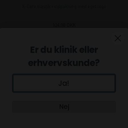
X-Care elastik i indpakning med eget logo
124,00
DKK
(incl. moms)
Er du klinik eller
erhvervskunde?
Ja!
Nej