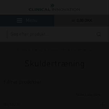
0,00 DKK
»
»
»
Forside
Træning
Fokusområder
Skuldertræning
Skuldertræning
Filtrer produkter
Nulstil alle filtre
BRANDS