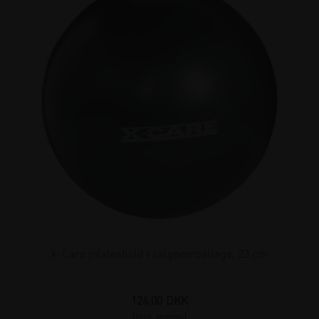
X-Care pilatesbold i salgsemballage, 23 cm
124,00
DKK
(incl. moms)