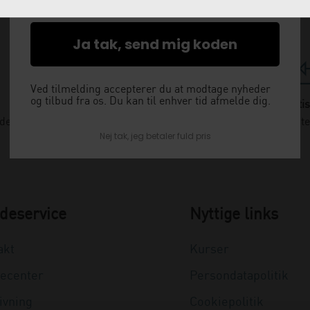
Ja tak, send mig koden
Ved tilmelding accepterer du at modtage nyheder
og tilbud fra os. Du kan til enhver tid afmelde dig.
Levering næste dag
Gratis
nden kl. 12 og få leveret dagen efter
Vi kommer og henter
Nej tak, jeg betaler fuld pris
deservice
Nyttige links
akt
Kurser
ecenter
Persondatapolitik
ivning
Cookiepolitik