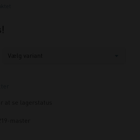
ktet
s!
r at se lagerstatus
219-master