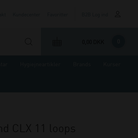
akt
Kundecenter
Favoritter
B2B Log ind
0
0,00 DKK
ntar
Hygiejneartikler
Brands
Kurser
d CLX 11 loops