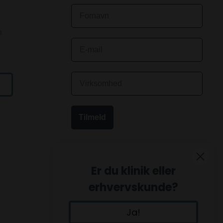
n
Tilmeld
Er du klinik eller
erhvervskunde?
Ja!