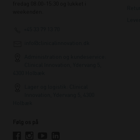
fredag 08:00-15:30 og lukket i
Retu
weekenden.
Leve
+45 33 79 13 70
info@clinicalinnovation.dk
Administration og kundeservice:
Clinical Innovation, Ydervang 5,
4300 Holbæk
Lager og logistik: Clinical
Innovation, Ydervang 5, 4300
Holbæk
Følg os på