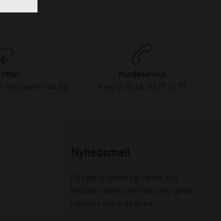
 retur
Kundeservice
 returvarer hos dig
Ring til os på: 33 79 13 70
Nyhedsmail
Få faglig viden og cases fra
fysioterapiens verden (og gode
tilbud) i din indbakke.