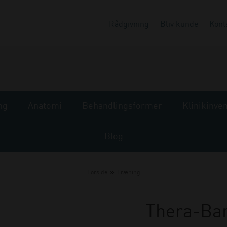
Rådgivning
Bliv kunde
Kont
ng
Anatomi
Behandlingsformer
Klinikinve
Blog
»
Forside
Træning
Thera-Ban