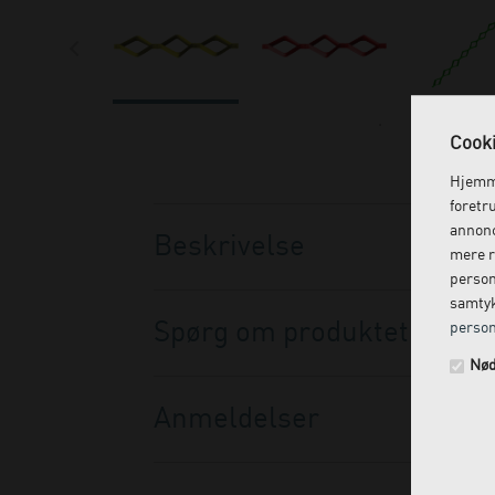
Cooki
Hjemme
foretr
annonc
Beskrivelse
mere r
person
samtyk
Spørg om produktet
person
Nød
Anmeldelser