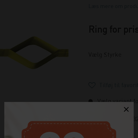
Læs mere om produ
Ring for pri
Vælg Styrke
Vælg variant fo
Varenummer:
13