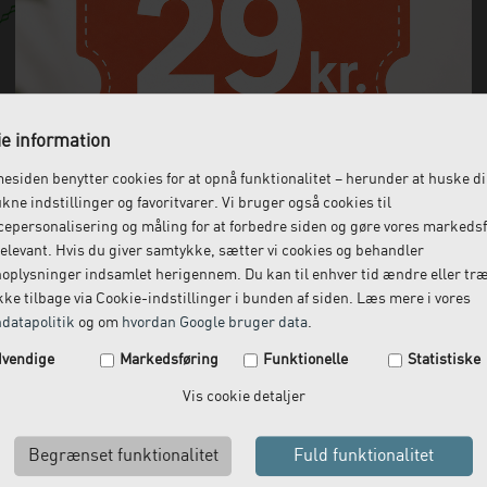
e information
siden benytter cookies for at opnå funktionalitet – herunder at huske d
ukne indstillinger og favoritvarer. Vi bruger også cookies til
epersonalisering og måling for at forbedre siden og gøre vores markeds
elevant. Hvis du giver samtykke, sætter vi cookies og behandler
oplysninger indsamlet herigennem. Du kan til enhver tid ændre eller tr
ke tilbage via Cookie-indstillinger i bunden af siden. Læs mere i vores
datapolitik
og om
hvordan Google bruger data
.
Spar 29 kr. på din næste ordre.
vendige
Markedsføring
Funktionelle
Statistiske
Tilmeld dig vores nyhedsbrev og få rabatkoden tilsendt
Vis cookie detaljer
med det samme.
Email