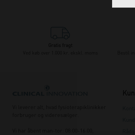
Gratis fragt
Ved køb over 1.000 kr. ekskl. moms
Bestil i
Kun
Vi leverer alt, hvad fysioterapiklinikker
Kont
forbruger og videresælger.
Kund
Vi har åbent man-tor: 08:00-16:00,
Rådg