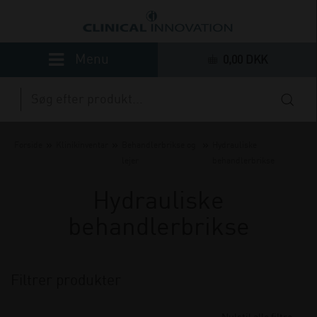
0,00 DKK
»
»
»
Forside
Klinikinventar
Behandlerbrikse og
Hydrauliske
lejer
behandlerbrikse
Hydrauliske
behandlerbrikse
Filtrer produkter