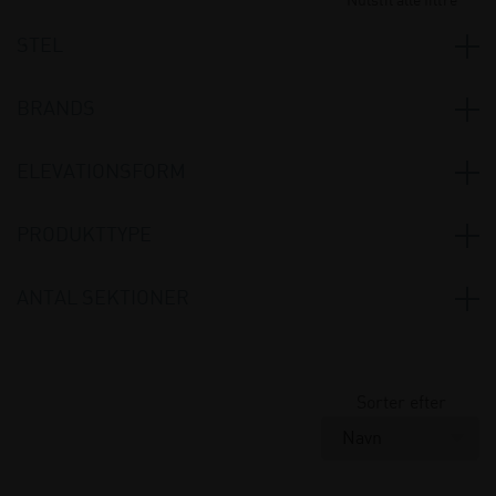
Nulstil alle filtre
STEL
Safari
(6)
BRANDS
Meden-Inmed
(6)
ELEVATIONSFORM
Pro
(1)
Hydraulisk
(6)
PRODUKTTYPE
Behandlerbrikse og lejer
(6)
ANTAL SEKTIONER
2 sektioner
(1)
3 sektioner
(2)
Sorter efter
4 sektioner
(1)
5 sektioner
(2)