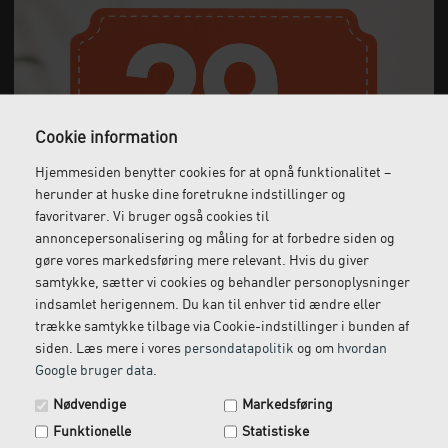
Cookie information
Hjemmesiden benytter cookies for at opnå funktionalitet –
herunder at huske dine foretrukne indstillinger og
favoritvarer. Vi bruger også cookies til
annoncepersonalisering og måling for at forbedre siden og
gøre vores markedsføring mere relevant. Hvis du giver
samtykke, sætter vi cookies og behandler personoplysninger
indsamlet herigennem. Du kan til enhver tid ændre eller
trække samtykke tilbage via Cookie-indstillinger i bunden af
Safari 4 sektioner hydraulisk
siden. Læs mere i vores
persondatapolitik
og om
hvordan
Google bruger data
.
Spar 29 kr. på din næste ordre.
23.500,00
DKK
Nødvendige
Markedsføring
Tilmeld dig vores nyhedsbrev og få rabatkoden tilsendt
(incl. moms)
Funktionelle
Statistiske
med det samme.