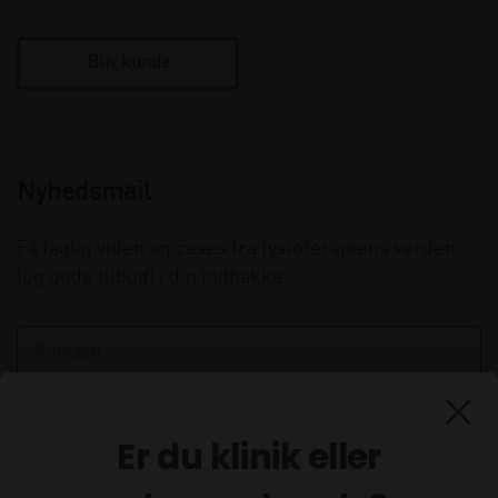
Bliv kunde
Nyhedsmail
Få faglig viden og cases fra fysioterapiens verden
(og gode tilbud) i din indbakke.
Er du klinik eller