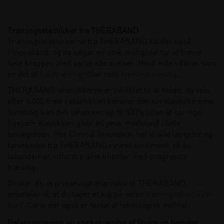
Træningselastikker fra THERABAND
Træningselastikkerne fra THERABAND kaldes også
fitnessbånd, og de udgør en unik mulighed for at træne
hele kroppen med varierede øvelser. Hvad enten det er som
en del af
holdtræning
eller som
hjemmetræning
.
THERABAND-elastikkerne er udviklet til at holde, og selv
efter 5.000 træk i elastikken bevarer den sin elastiske evne.
Samtidig kan den strækkes op til 500% uden at springe,
ligesom elastikken giver en jævn modstand i hele
bevægelsen. Hos Clinical Innovation har vi alle længder og
farvekoder fra THERABAND i vores sortiment, så du
løbende kan udfordre dine klienter med progressiv
træning.
Ønsker du et prisvenligt alternativ til THERABAND,
anbefaler vi, at du tager et kig på vores
træningselastikker
fra X-Care
, der også er testet af teknologisk institut.
Balancetræning og styrketræning af fingre og hænder