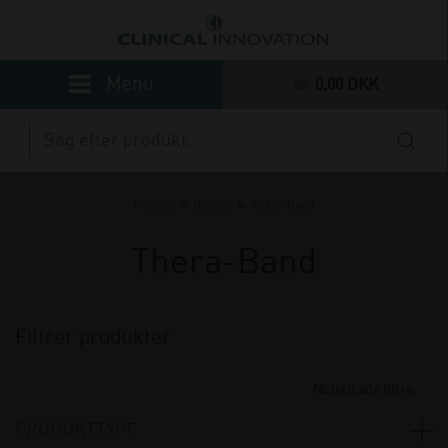
0,00 DKK
»
»
Forside
Brands
Thera-Band
Thera-Band
Filtrer produkter
Nulstil alle filtre
PRODUKTTYPE