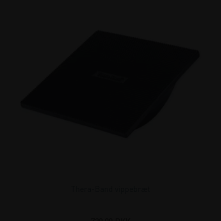
Thera-Band vippebræt