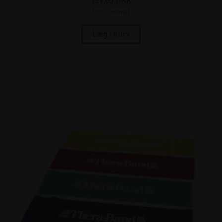
729,00
DKK
(incl. moms)