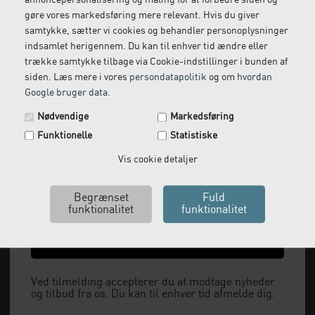
gøre vores markedsføring mere relevant. Hvis du giver
samtykke, sætter vi cookies og behandler personoplysninger
indsamlet herigennem. Du kan til enhver tid ændre eller
Thera-Band tubing elastik 30,5m
trække samtykke tilbage via Cookie-indstillinger i bunden af
siden. Læs mere i vores
persondatapolitik
og om
hvordan
Google bruger data
.
Spar 29 kr. på din næste ordre.
Fra:
549,00
DKK
Nødvendige
Markedsføring
(incl. moms)
Tilmeld dig vores nyhedsbrev og få rabatkoden tilsendt
Funktionelle
Statistiske
med det samme.
Email
Vis cookie detaljer
Ja tak, send mig koden
Ved tilmelding accepterer du at modtage nyheder
og tilbud fra os. Du kan til enhver tid afmelde dig.