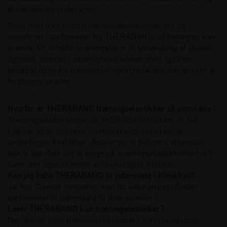
af hænder og underarme.
Sidst men ikke mindst har vi stabilitetstrænere og
vippebræt i sortimentet fra THERABAND, så balancen kan
trænes. En effektiv træningsform til behandling af skader
og/eller smerter i eksempelvis knæet, men også en
brugbar form for træning for sportsudøvere, der ønsker at
forebygge skader.
Hvorfor er THERABAND træningselastikker så populære?
Træningselastikkerne fra THERABAND holder en høj
kvalitet og er desuden videnskabeligt testet for at
underbygge kvaliteten. Ønsker du et billigere alternativ,
kan vi anbefale dig at kigge på træningselastikkerne fra X-
Care, der også er testet af Teknologisk Institut.
Kan jeg købe THERABAND til videresalg i klinikken?
Ja, hos Clinical Innovation kan du købe alle produkter i
sortimentet til videresalg til dine klienter.
Laver THERABAND kun træningelastikker?
Nej, der er flere træningsredskaber i sortimentet hos