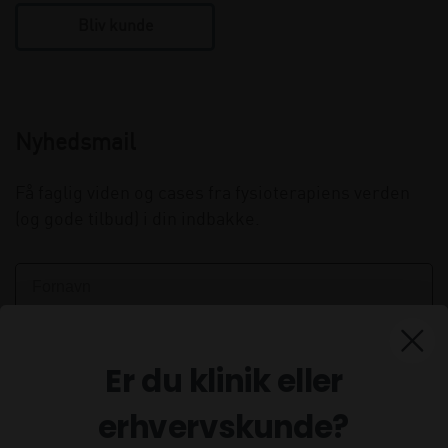
Bliv kunde
Nyhedsmail
Få faglig viden og cases fra fysioterapiens verden
(og gode tilbud) i din indbakke.
Er du klinik eller
erhvervskunde?