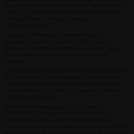
Udover de populære træningselastikker fra THERABAND
finder du i vores sortiment også forskellige elementer til
træning af hånden – herunder flexbar og
håndtræningsbolde.
Flexbar er et effektivt og funktionelt redskab til
genoptræning af hænder og/eller underarme, og de
anvendes til at forbedre gribestyrke og stabilitet i de øvre
ekstremiteter ved bøje-, dreje- eller oscillerende
bevægelse.
Den ene håndtræningsbold er et lille træningsredskab, der
fås i fem hårdheder, som anvendes til styrketræning af
hænder, fingre og underarm, ligesom den kan bruges til
varme/kuldeterapi, da bolden kan opvarmes i mikroovn
eller lægges i fryseren.
Den anden håndtræningsbold er den såkaldte
THERABAND soft weight, som er et alternativ til
traditionelle
håndvægte
. Udformningen bevirker, at
muskler i fingrene samt håndens greb trænes, når bolden
anvendes, og den er derfor et effektivt redskab til træning