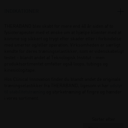
Balance- og vippebrædder
(1)
INDIKATIONER
Balancepuder og bomme
(1)
Artrose
(2)
THERABAND blev skabt for mere end 40 år siden af to
Elastikker og tubings
(6)
fysioterapeuter med et ønske om at hjælpe klienter med at
Håndtræning
(1)
komme sig sikkert og trygt efter skader eller i forbindelse
med smerter og/eller operation. Virksomheden er særligt
Vægte og medicinbolde
(1)
kendte for deres træningselastikker, som er videnskabeligt
testet – blandt andet af Teknologisk Institut – men
produktsortimentet omfatter også loops, tubings og
kinesiologitape.
Hos Clinical Innovation finder du blandt andet de originale
træningselastikker fra THERABAND, ligesom vi har
udstyr
til stabilitetstræning
og styrketræning af fingre og hænder
i vores sortiment.
Sorter efter