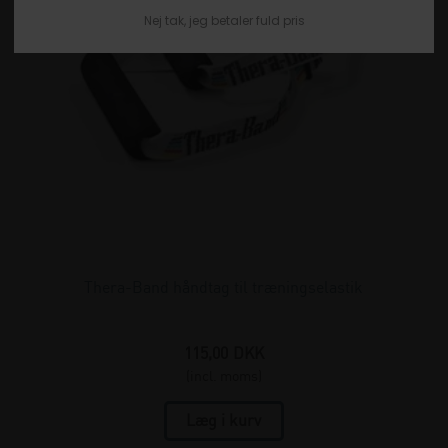
Nej tak, jeg betaler fuld pris
Thera-Band håndtag til træningselastik
115,00
DKK
(incl. moms)