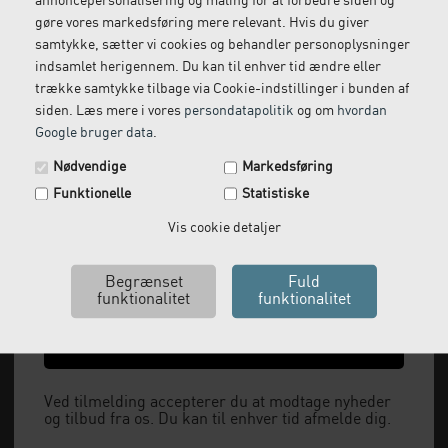
annoncepersonalisering og måling for at forbedre siden og
gøre vores markedsføring mere relevant. Hvis du giver
samtykke, sætter vi cookies og behandler personoplysninger
indsamlet herigennem. Du kan til enhver tid ændre eller
trække samtykke tilbage via Cookie-indstillinger i bunden af
siden. Læs mere i vores
persondatapolitik
og om
hvordan
Google bruger data
.
Spar 29 kr. på din næste ordre.
Nødvendige
Markedsføring
Tilmeld dig vores nyhedsbrev og få rabatkoden tilsendt
Funktionelle
Statistiske
med det samme.
Email
Vis cookie detaljer
Fodskammel | Foot | Coinfycare
514,00
DKK
Ja tak, send mig koden
(incl. moms)
Ved tilmelding accepterer du at modtage nyheder
og tilbud fra os. Du kan til enhver tid afmelde dig.