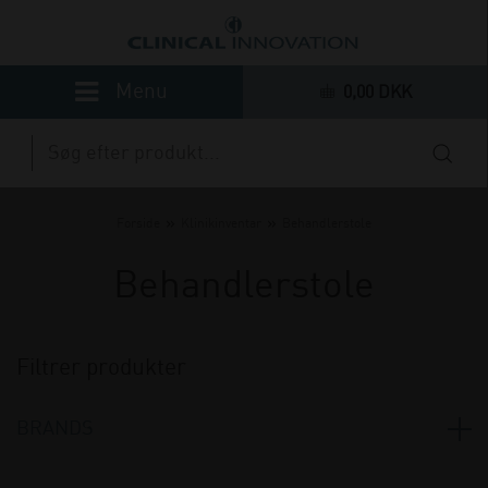
0,00 DKK
»
»
Forside
Klinikinventar
Behandlerstole
Behandlerstole
Filtrer produkter
BRANDS
Coinfycare
(3)