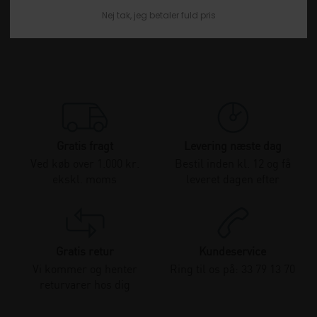
Nej tak, jeg betaler fuld pris
Gratis fragt
Levering næste dag
Ved køb over 1.000 kr.
Bestil inden kl. 12 og få
ekskl. moms
leveret dagen efter
Gratis retur
Kundeservice
Vi kommer og henter
Ring til os på: 33 79 13 70
returvarer hos dig