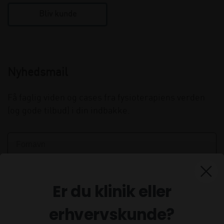
Bliv kunde
Nyhedsmail
Få faglig viden og cases fra fysioterapiens verden
(og gode tilbud) i din indbakke.
Er du klinik eller
erhvervskunde?