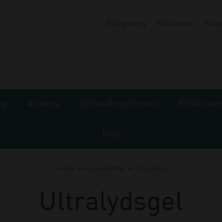
Rådgivning
Bliv kunde
Kont
ng
Anatomi
Behandlingsformer
Klinikinve
Blog
»
»
Forside
Hygiejneartikler
Ultralydsgel
Ultralydsgel