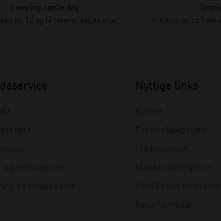
Levering næste dag
Gratis
nden kl. 12 og få leveret dagen efter
Vi kommer og henter
deservice
Nyttige links
akt
Kurser
ecenter
Persondatapolitik
ivning
Cookiepolitik
r og reklamation
Handelsbetingelser
ring og forsendelse
Om Clinical Innovatio
Returformular