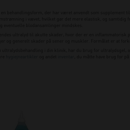
r en behandlingsform, der har været anvendt som supplement til
strømning i vævet, hvilket gør det mere elastisk, og samtidig
g eventuelle blodansamlinger mindskes.
endes ultralyd til akutte skader, hvor der er en inflammatorisk
ger og generelt skader på sener og muskler. Formålet er at fork
u ultralydsbehandling i din klinik, har du brug for ultralydsgel
dre
hygiejneartikler
og andet
inventar
, du måtte have brug for på 