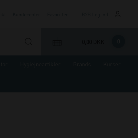
akt
Kundecenter
Favoritter
B2B Log ind
0
0,00 DKK
ntar
Hygiejneartikler
Brands
Kurser