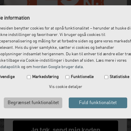
l – gel til ultralydsbehandling
l Innovation fører vi ultralydsgel fra Bluescan. Her får du en tr
e information
lvom den spredes i et tykt lag.
 flasker på enten 250 ml eller 950 ml.
siden benytter cookies for at opnå funktionalitet – herunder at huske d
ukne indstillinger og favoritvarer. Vi bruger også cookies til
rker ultralyd?
epersonalisering og måling for at forbedre siden og gøre vores markeds
dsbehandling foregår ved, at der sendes lydbølger gennem huden
elevant. Hvis du giver samtykke, sætter vi cookies og behandler
opstået.
oplysninger indsamlet herigennem. Du kan til enhver tid ændre eller tr
e sætter vævet i svingninger og øger dermed temperaturen i de o
ke tilbage via Cookie-indstillinger i bunden af siden. Læs mere i vores
dling ikke kan anvendes. Dermed stimuleres blodcirkulationen 
datapolitik
og om
hvordan Google bruger data
.
Spar 29 kr. på din næste ordre.
an ofte mærke en positiv effekt allerede efter den første behand
vendige
Markedsføring
Funktionelle
Statistiske
fang og vævets tilstand.
Tilmeld dig vores nyhedsbrev og få rabatkoden tilsendt
Vis cookie detaljer
med det samme.
ejledning til indkøb til klinikken
Email
an du købe ultralydsgel hos Clinical Innovation, men du kan også
træningsudstyr
,
bandager og skinner
samt udstyr til en lang ræ
vl om, hvilket inventar og hvilke produkter du har brug for, er du
ceafdeling betjenes af dygtige fysioterapeuter, der kan vejlede 
elementer i klinikken, og derudover har vi produktspecialister s
Ja tak, send mig koden