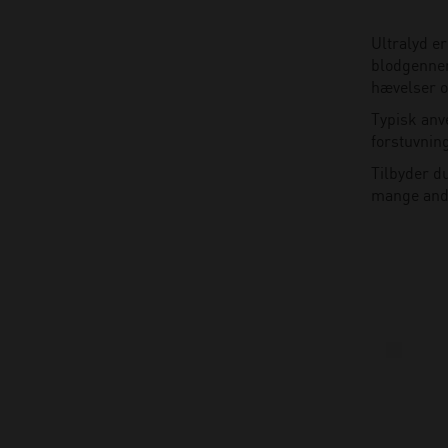
Ultralyd e
blodgennem
hævelser o
Typisk anv
forstuvnin
Tilbyder d
mange an