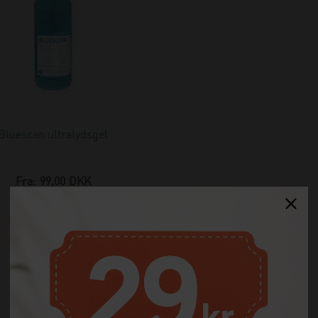
Bluescan ultralydsgel
Fra:
99,00
DKK
(incl. moms)