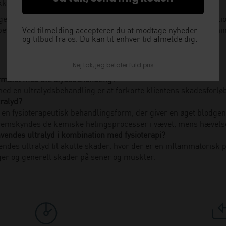
kke produkter, der kunne have din interesse.
ge på 33 79 13 70 eller sende os en mail på
info@clinicalinnovati
evisning, at en god dialog er den bedste vej til de rette beslutn
Ved tilmelding accepterer du at modtage nyheder
og tilbud fra os. Du kan til enhver tid afmelde dig.
Nej tak, jeg betaler fuld pris
rmålet med ultralydsbehandling?
ed en ultralydsbehandling er at forkorte klientens skadesforløb
tralyd?
r en fysioterapeutisk behandlingsform, der giver en øget blodge
remskyndes de kemiske helingsprocesser i vævet, mens hævels
vendes ultralyd i kombination med fysioterapi?
endes ultralyd til akutte skader, hvor der er en inflammatorisk
ger og generelt skader på sener og muskler.