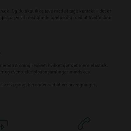
on.dk
. Og du skal ikke tøve med at tage kontakt – det er
inger, og vi vil med glæde hjælpe dig med at træffe dine.
.
nnemstrømning i vævet, hvilket gør det mere elastisk.
er og eventuelle blodansamlinger mindskes.
 proces i gang, herunder ved fibersprængninger,