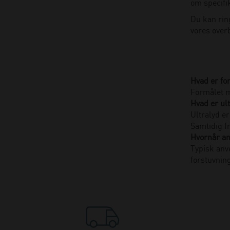
om specifi
Du kan rin
vores overb
Hvad er fo
Formålet m
Hvad er ul
Ultralyd e
Samtidig f
Hvornår an
Typisk anv
forstuvnin