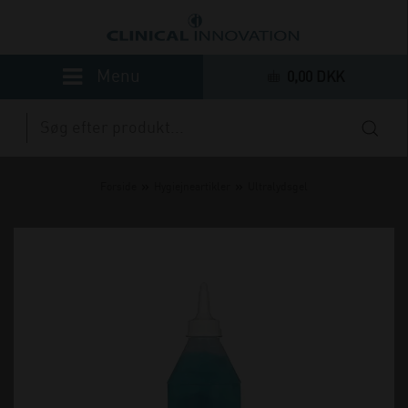
0,00 DKK
»
»
Forside
Hygiejneartikler
Ultralydsgel