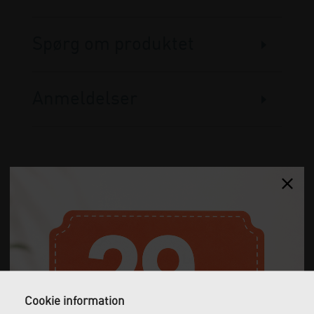
Spørg om produktet
Anmeldelser
Gratis fragt
Levering næste dag
Ved køb over 1.000 kr.
Bestil inden kl. 12 og få
ekskl. moms
leveret dagen efter
Cookie information