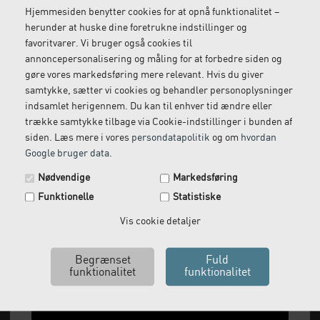
Hjemmesiden benytter cookies for at opnå funktionalitet –
herunder at huske dine foretrukne indstillinger og
favoritvarer. Vi bruger også cookies til
Gratis retur
Kundeservice
annoncepersonalisering og måling for at forbedre siden og
Vi kommer og henter
Ring til os på: 33 79 13 70
gøre vores markedsføring mere relevant. Hvis du giver
returvarer hos dig
samtykke, sætter vi cookies og behandler personoplysninger
indsamlet herigennem. Du kan til enhver tid ændre eller
trække samtykke tilbage via Cookie-indstillinger i bunden af
siden. Læs mere i vores
persondatapolitik
og om
hvordan
Google bruger data
.
Spar 29 kr. på din næste ordre.
Nødvendige
Markedsføring
Tilmeld dig vores nyhedsbrev og få rabatkoden tilsendt
Funktionelle
Statistiske
med det samme.
Email
Vis cookie detaljer
Vi leverer alt, hvad fysioterapiklinikker forbruger
og videresælger.
Ja tak, send mig koden
Vi har åbent man-tor: 08:00-16:00, fredag 08:00-