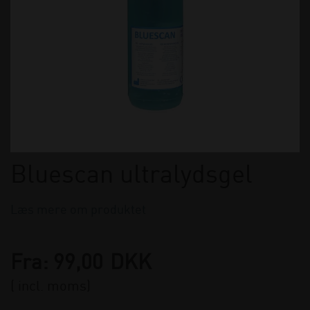
Bluescan ultralydsgel
Læs mere om produktet
Fra:
99,00
DKK
( incl. moms)