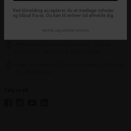
15:30 og lukket i weekenden.
Ved tilmelding accepterer du at modtage nyheder
og tilbud fra os. Du kan til enhver tid afmelde dig.
+45 33 79 13 70
Nej tak, jeg betaler fuld pris
info@clinicalinnovation.dk
Administration og kundeservice: Clinical
Innovation, Ydervang 5, 4300 Holbæk
Lager og logistik: Clinical Innovation, Ydervang
5, 4300 Holbæk
Følg os på