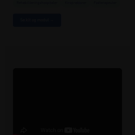
Rehabiliteringshospitaler
Kiropraktorer
Fodterapeuter
Se kit og modul →