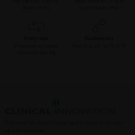
Ved køb over 1.000 kr.
Bestil inden kl. 12 og få
ekskl. moms
leveret dagen efter
Gratis retur
Kundeservice
Vi kommer og henter
Ring til os på: 33 79 13 70
returvarer hos dig
Vi leverer alt, hvad fysioterapiklinikker forbruger
og videresælger.