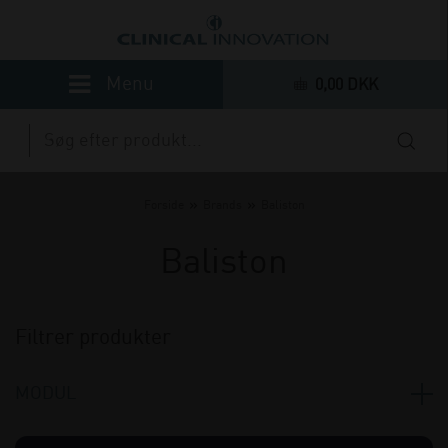
0,00 DKK
»
»
Forside
Brands
Baliston
Baliston
Filtrer produkter
MODUL