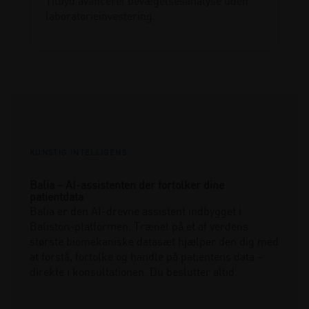
Tilbyd avanceret bevægelsesanalyse uden
laboratorieinvestering.
KUNSTIG INTELLIGENS
Balia – AI-assistenten der fortolker dine
patientdata
Balia er den AI-drevne assistent indbygget i
Baliston-platformen. Trænet på et af verdens
største biomekaniske datasæt hjælper den dig med
at forstå, fortolke og handle på patientens data –
direkte i konsultationen. Du beslutter altid.