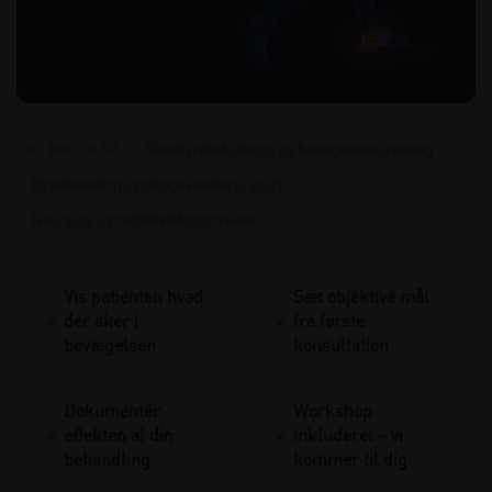
TRE MODULER:
Skadesrehabilitering og bevægelsesscreening
Idrætsmedicin og tilbagevenden til sport
Neurologi og mobilitetsforstyrrelser
Vis patienten hvad
Sæt objektive mål
der sker i
fra første
✓
✓
bevægelsen
konsultation
Dokumentér
Workshop
effekten af din
inkluderet – vi
✓
✓
behandling
kommer til dig