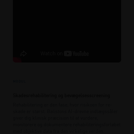
MODUL
Skadesrehabilitering og bevægelsesscreening
Rehabilitering er den fase, hvor risikoen for re-
skade er størst. Balistons AI-drevne indlægssåler
giver dig klinisk præcision til at vurdere,
monitorere og dokumentere rehabiliteringsforløbet
med objektive data fra den virkelige verden.