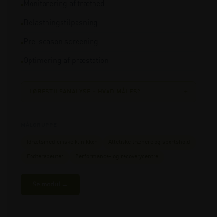
Monitorering af træthed
Belastningstilpasning
Pre-season screening
Optimering af præstation
+
LØBESTILSANALYSE – HVAD MÅLES?
MÅLGRUPPE
Idrætsmedicinske klinikker
Atletiske trænere og sportshold
Fodterapeuter
Performance- og recoverycentre
Se modul →