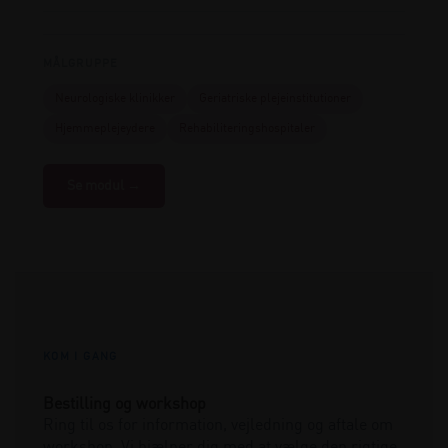
MÅLGRUPPE
Neurologiske klinikker
Geriatriske plejeinstitutioner
Hjemmeplejeydere
Rehabiliteringshospitaler
Se modul →
KOM I GANG
Bestilling og workshop
Ring til os for information, vejledning og aftale om
workshop. Vi hjælper dig med at vælge den rigtige