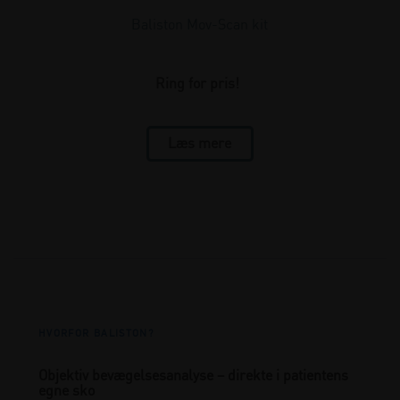
Baliston Mov-Scan kit
Ring for pris!
Læs mere
HVORFOR BALISTON?
Objektiv bevægelsesanalyse – direkte i patientens
egne sko