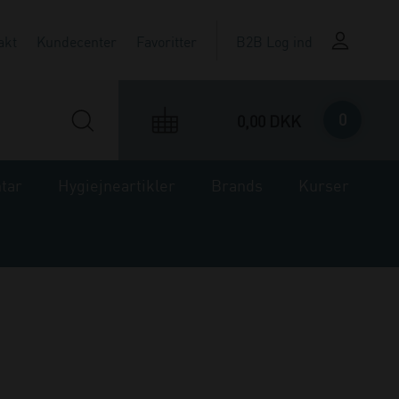
akt
Kundecenter
Favoritter
B2B Log ind
0
0,00 DKK
ntar
Hygiejneartikler
Brands
Kurser