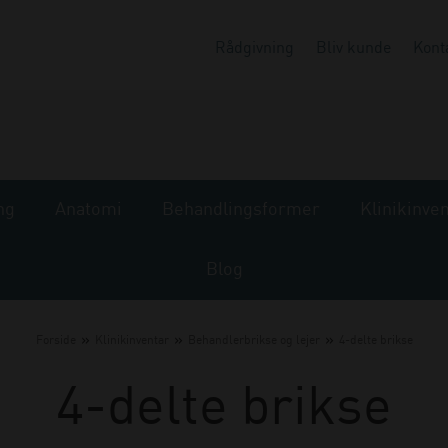
Rådgivning
Bliv kunde
Kont
ng
Anatomi
Behandlingsformer
Klinikinve
Blog
»
»
»
Forside
Klinikinventar
Behandlerbrikse og lejer
4-delte brikse
4-delte brikse