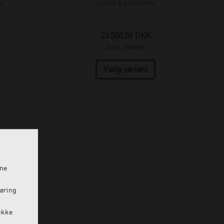
er
Safari 4 sektioner
23.500,00
DKK
(incl. moms)
ine
føring
ække