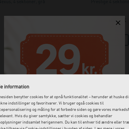
Nexus, 4 sektioner, grå
Prestige 4 sektion
20.000,00
DKK
23.500,00
DKK
(incl. moms)
(incl. moms)
e information
siden benytter cookies for at opnå funktionalitet – herunder at huske d
ukne indstillinger og favoritvarer. Vi bruger også cookies til
epersonalisering og måling for at forbedre siden og gøre vores markeds
elevant. Hvis du giver samtykke, sætter vi cookies og behandler
oplysninger indsamlet herigennem. Du kan til enhver tid ændre eller tr
ke tilbage via Cookie-indstillinger i bunden af siden. Læs mere i vores