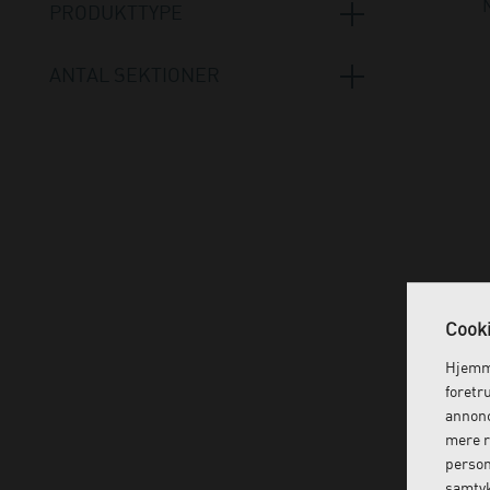
PRODUKTTYPE
Hydraulisk
(1)
Behandlerbrikse og lejer
(5)
ANTAL SEKTIONER
2 sektioner
(1)
4 sektioner
(4)
Cooki
Hjemme
foretr
annonc
mere r
person
samtyk