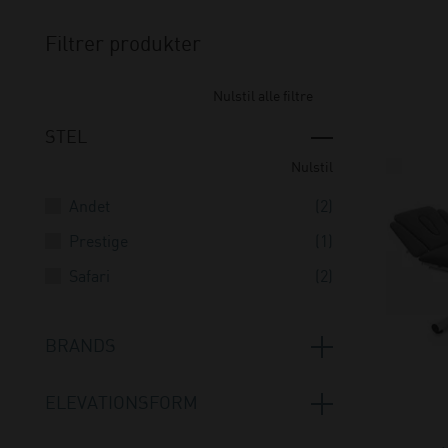
Filtrer produkter
Nulstil alle filtre
STEL
Nulstil
Andet
(2)
Prestige
(1)
Safari
(2)
BRANDS
Coinfycare
(1)
ELEVATIONSFORM
Meden-Inmed
(4)
Elektrisk
(4)