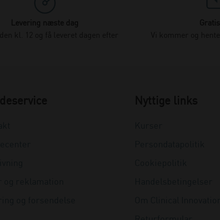
Levering næste dag
Gratis
nden kl. 12 og få leveret dagen efter
Vi kommer og henter
deservice
Nyttige links
akt
Kurser
ecenter
Persondatapolitik
ivning
Cookiepolitik
r og reklamation
Handelsbetingelser
ring og forsendelse
Om Clinical Innovatio
Returformular