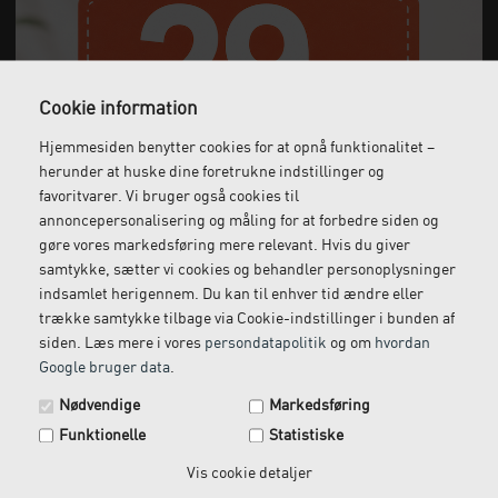
Cookie information
Hjemmesiden benytter cookies for at opnå funktionalitet –
Gratis fragt
Levering næste dag
herunder at huske dine foretrukne indstillinger og
favoritvarer. Vi bruger også cookies til
Ved køb over 1.000 kr.
Bestil inden kl. 12 og få
annoncepersonalisering og måling for at forbedre siden og
ekskl. moms
leveret dagen efter
gøre vores markedsføring mere relevant. Hvis du giver
samtykke, sætter vi cookies og behandler personoplysninger
indsamlet herigennem. Du kan til enhver tid ændre eller
trække samtykke tilbage via Cookie-indstillinger i bunden af
Gratis retur
Kundeservice
siden. Læs mere i vores
persondatapolitik
og om
hvordan
Vi kommer og henter
Ring til os på: 33 79 13 70
Google bruger data
.
Spar 29 kr. på din næste ordre.
returvarer hos dig
Nødvendige
Markedsføring
Tilmeld dig vores nyhedsbrev og få rabatkoden tilsendt
Funktionelle
Statistiske
med det samme.
Email
Vis cookie detaljer