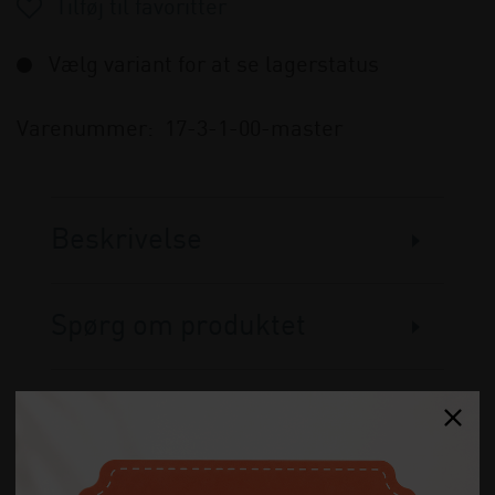
Vælg variant for at se lagerstatus
Varenummer:
17-3-1-00-master
Beskrivelse
Spørg om produktet
Anmeldelser