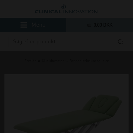
0,00 DKK
»
»
Forside
Klinikinventar
Behandlerbrikse og lejer