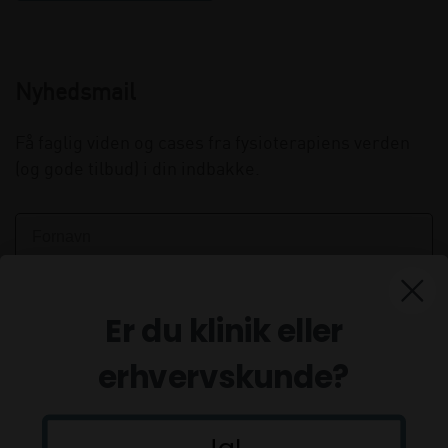
Nyhedsmail
Få faglig viden og cases fra fysioterapiens verden
(og gode tilbud) i din indbakke.
Er du klinik eller
erhvervskunde?
Ja!
Tilmeld