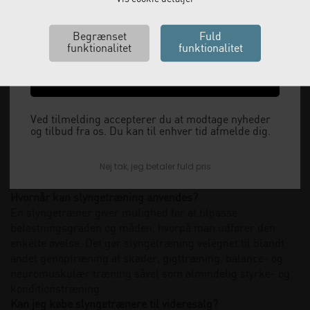
Email
til at kontakte vores kundeserviceafdeling på tlf. 33 79 13 70
eller
info@clinicalinnovation.dk,
hvor uddannede
fysioterapeuter og produktspecialister sidder klar til at
hjælpe dig.
Ja tak, send mig koden
Ved tilmelding accepterer du at modtage nyheder
Hvad er en slyngetræner?
og tilbud fra os. Du kan til enhver tid afmelde dig.
En slyngetræner er et træningsredskab, der kan anvendes
til at træne hele kroppen ved hjælp af egen kropsvægt.
Nej tak, jeg betaler fuld pris
Konstruktionen gør det muligt at justere, hvor meget
modstand du har brug for.
Hvornår kan slyngetræning anvendes?
En slyngetræner giver mulighed for at tilpasse
belastningsgraden og måden, hvorpå man udfører den
enkelte øvelse. Det gør slyngetræning velegnet til blandt
andet genoptræning af skader, gigttræning, balance- og
neuromuskulær træning såvel som almindelig styrke- og
konditionstræning.
Kan jeg købe slyngetrænere til videresalg?