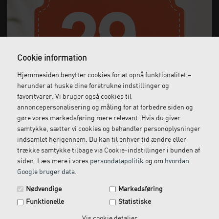
supplement til din fysioterapeutisk behandling, netop fordi
træningsformen let kan tilpasses de flestes niveau.
En slyngetræner giver mulighed for at tilpasse
belastningsgraden og måden, hvorpå man udfører den
enkelte øvelse. Det gør træning med en slyngetræner
Cookie information
velegnet til blandt andet genoptræning af skader,
gigttræning, balance- og neuromuskulær træning såvel
Hjemmesiden benytter cookies for at opnå funktionalitet –
som almindelig styrke- og konditionstræning.
herunder at huske dine foretrukne indstillinger og
Slyngetræner til klinik, hold og videresalg
favoritvarer. Vi bruger også cookies til
Hos Clinical Innovation bestræber vi os på at have alt det,
annoncepersonalisering og måling for at forbedre siden og
du har brug for til at drive en fysioterapeutisk klinik. Du
gøre vores markedsføring mere relevant. Hvis du giver
kan derfor købe din slyngetræner hos os, hvad enten den
samtykke, sætter vi cookies og behandler personoplysninger
er til eget brug, undervisning, holdtræning eller til
indsamlet herigennem. Du kan til enhver tid ændre eller
videresalg til dine klienter.
trække samtykke tilbage via Cookie-indstillinger i bunden af
siden. Læs mere i vores
persondatapolitik
og om
hvordan
Udover vores slyngetræner finder du træningsudstyr til en
Google bruger data
.
lang række andre
træningsformer
, ligesom du kan
Spar 29 kr. på din næste ordre.
købe
klinikinventar
samt redskaber til diagnosticering
Nødvendige
Markedsføring
Tilmeld dig vores nyhedsbrev og få rabatkoden tilsendt
og
behandling inden for fysioterapi
.
Funktionelle
Statistiske
med det samme.
Har du spørgsmål eller brug for hjælp, er du velkommen
Vis cookie detaljer