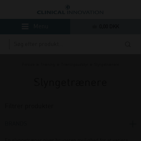
0,00 DKK
»
»
»
Forside
Træning
Træningsudstyr
Slyngetrænere
Slyngetrænere
Filtrer produkter
BRANDS
Trx
(1)
En slyngetræner giver brugeren mulighed for at variere