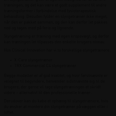
X-Care
(1)
træningen, og det kan være et godt supplement til andre
træningsformer i forbindelse med fysioterapeutisk
behandling. Desuden fylder en slyngetræner ikke meget,
når den er pakket sammen, og den kan derfor let pakkes
ned og tages med på ferie og lignende.
Slyngetræning er træning med egen kropsvægt, og derfor
kan træningen let tilpasses den enkelte brugers niveau.
Hos Clinical Innovation har vi to forskellige slyngetrænere:
X-Care slyngetræner
TRX Commercial C4 slyngetræner
Begge modeller er af god kvalitet, og hvor førstnævnte er
velegnet til begyndere, henvender sidstnævnte sig til de
brugere, der gerne vil tage slyngetræningen et skridt
videre – alternativt til den professionelle træner.
Derudover kan du købe et ophæng til slyngetrænere, hvis
du ønsker at montere din slyngetræner på væggen eller i
loftet.