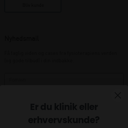
Bliv kunde
Nyhedsmail
Få faglig viden og cases fra fysioterapiens verden
(og gode tilbud) i din indbakke.
Er du klinik eller
erhvervskunde?