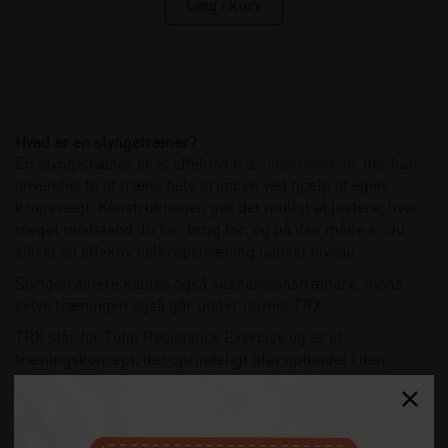
Hvad er en slyngetræner?
En slyngetræner er et effektivt
træningsredskab
, der kan
anvendes til at træne hele kroppen ved hjælp af egen
kropsvægt. Konstruktionen gør det muligt at justere, hvor
meget modstand du har brug for, og på den måde er du
sikret en effektiv helkropstræning uanset niveau.
Slyngetrænere kaldes også suspensionstrænere, mens
selve træningen også går under navnet TRX.
TRX står for Total Resistance Exercise og er et
træningskoncept, der oprindeligt blev opfundet i den
amerikanske flåde, hvor slyngetrænere gjorde det muligt
at træne hele kroppen uden brug af andet udstyr. I dag har
TRX vundet bred anerkendelse, og det kan være et godt