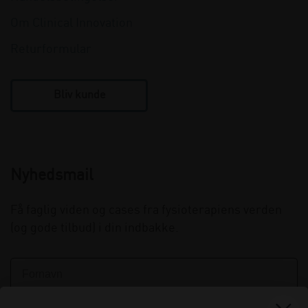
Om Clinical Innovation
Returformular
Bliv kunde
Nyhedsmail
Få faglig viden og cases fra fysioterapiens verden
(og gode tilbud) i din indbakke.