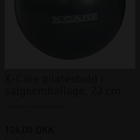
X-Care pilatesbold i
salgsemballage, 23 cm
Læs mere om produktet
124,00
DKK