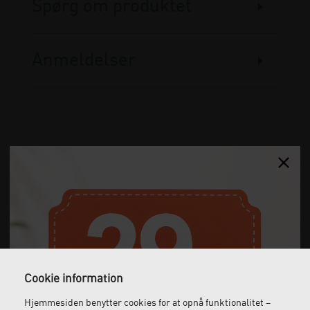
Spørg om produktet
Anmeldelser
Gratis fragt
Levering næste dag
Ved køb over 1.000 kr.
Bestil inden kl. 12 og få
ekskl. moms
leveret dagen efter
Cookie information
Hjemmesiden benytter cookies for at opnå funktionalitet –