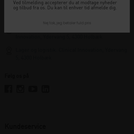
+45 33 79 13 70
Ved tilmelding accepterer du at modtage nyheder
og tilbud fra os. Du kan til enhver tid afmelde dig.
info@clinicalinnovation.dk
Nej tak, jeg betaler fuld pris
Administration og kundeservice: Clinical
Innovation, Ydervang 5, 4300 Holbæk
Lager og logistik: Clinical Innovation, Ydervang
5, 4300 Holbæk
Følg os på
Kundeservice