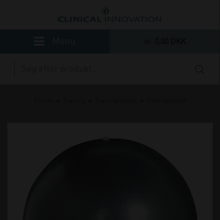
0,00 DKK
»
»
»
Forside
Træning
Træningsudstyr
Træningsbolde