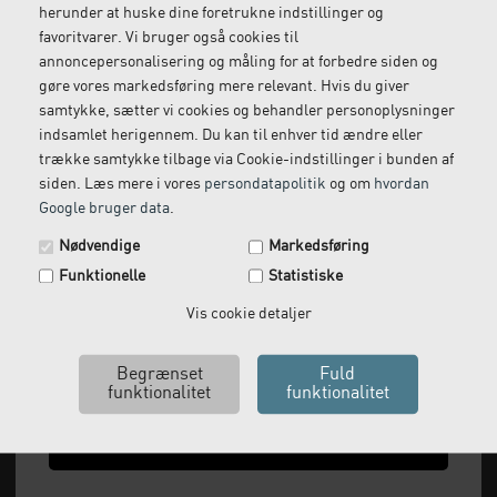
herunder at huske dine foretrukne indstillinger og
Gratis retur
Kundeservice
favoritvarer. Vi bruger også cookies til
Vi kommer og henter
Ring til os på: 33 79 13 70
annoncepersonalisering og måling for at forbedre siden og
returvarer hos dig
gøre vores markedsføring mere relevant. Hvis du giver
samtykke, sætter vi cookies og behandler personoplysninger
indsamlet herigennem. Du kan til enhver tid ændre eller
trække samtykke tilbage via Cookie-indstillinger i bunden af
siden. Læs mere i vores
persondatapolitik
og om
hvordan
Google bruger data
.
Spar 29 kr. på din næste ordre.
Nødvendige
Markedsføring
Tilmeld dig vores nyhedsbrev og få rabatkoden tilsendt
Funktionelle
Statistiske
med det samme.
Email
Vis cookie detaljer
Vi leverer alt, hvad fysioterapiklinikker forbruger
og videresælger.
Vi har åbent man-tor: 08:00-16:00, fredag 08:00-
Ja tak, send mig koden
15:30 og lukket i weekenden.