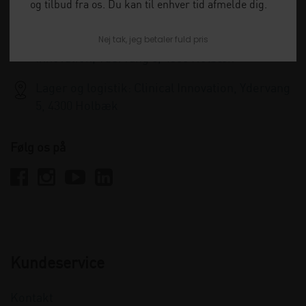
og tilbud fra os. Du kan til enhver tid afmelde dig.
info@clinicalinnovation.dk
Nej tak, jeg betaler fuld pris
Administration og kundeservice: Clinical
Innovation, Ydervang 5, 4300 Holbæk
Lager og logistik: Clinical Innovation, Ydervang
5, 4300 Holbæk
Følg os på
Kundeservice
Kontakt