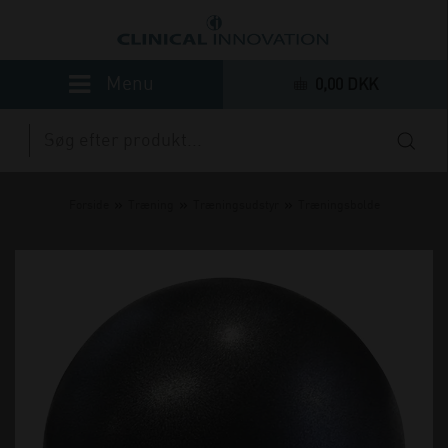
0,00 DKK
»
»
»
Forside
Træning
Træningsudstyr
Træningsbolde