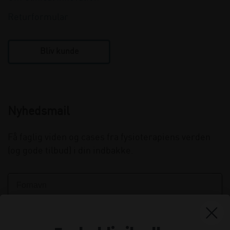
Returformular
Bliv kunde
Nyhedsmail
Få faglig viden og cases fra fysioterapiens verden
(og gode tilbud) i din indbakke.