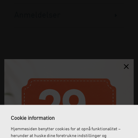
Anmeldelser
Gratis fragt
Levering næste dag
Ved køb over 1.000 kr.
Bestil inden kl. 12 og få
ekskl. moms
leveret dagen efter
Cookie information
Hjemmesiden benytter cookies for at opnå funktionalitet –
Gratis retur
Kundeservice
herunder at huske dine foretrukne indstillinger og