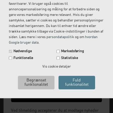
Vi kommer og henter
Ring til os på: 33 79 13 70
favoritvarer. Vi bruger også cookies til
returvarer hos dig
annoncepersonalisering og måling for at forbedre siden og
gøre vores markedsføring mere relevant. Hvis du giver
samtykke, sætter vi cookies og behandler personoplysninger
indsamlet herigennem. Du kan til enhver tid ændre eller
trække samtykke tilbage via Cookie-indstillinger i bunden af
siden. Læs mere i vores
persondatapolitik
og om
hvordan
Google bruger data
.
Spar 29 kr. på din næste ordre.
Nødvendige
Markedsføring
Tilmeld dig vores nyhedsbrev og få rabatkoden tilsendt
Funktionelle
Statistiske
med det samme.
Vi leverer alt, hvad fysioterapiklinikker forbruger
Email
Vis cookie detaljer
og videresælger.
Vi har åbent man-tor: 08:00-16:00, fredag 08:00-
15:30 og lukket i weekenden.
Ja tak, send mig koden
+45 33 79 13 70
Ved tilmelding accepterer du at modtage nyheder