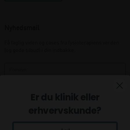
Nyhedsmail
Få faglig viden og cases fra fysioterapiens verden
(og gode tilbud) i din indbakke.
Er du klinik eller
erhvervskunde?
Tilmeld