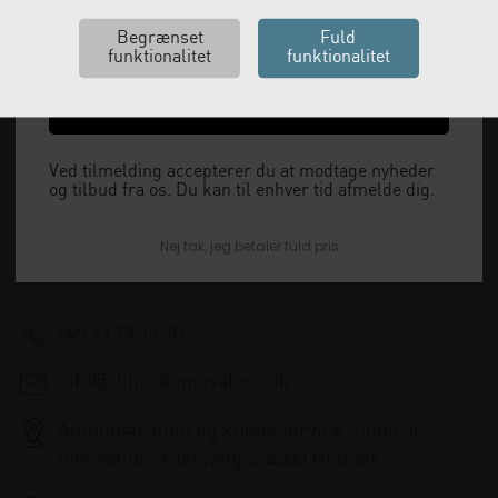
Ja tak, send mig koden
Vi leverer alt, hvad fysioterapiklinikker forbruger
Ved tilmelding accepterer du at modtage nyheder
og videresælger.
og tilbud fra os. Du kan til enhver tid afmelde dig.
Vi har åbent man-tor: 08:00-16:00, fredag 08:00-
Nej tak, jeg betaler fuld pris
15:30 og lukket i weekenden.
+45 33 79 13 70
info@clinicalinnovation.dk
Administration og kundeservice: Clinical
Innovation, Ydervang 5, 4300 Holbæk