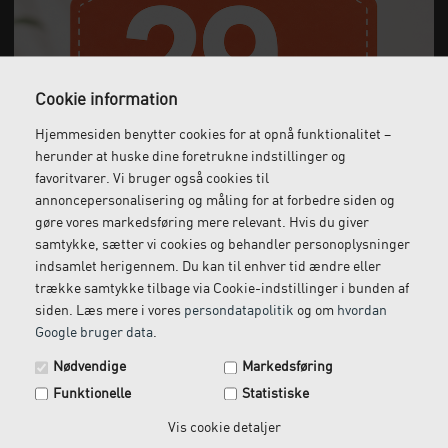
Cookie information
Hjemmesiden benytter cookies for at opnå funktionalitet –
herunder at huske dine foretrukne indstillinger og
Gratis fragt
Levering næste dag
favoritvarer. Vi bruger også cookies til
Ved køb over 1.000 kr.
Bestil inden kl. 12 og få
annoncepersonalisering og måling for at forbedre siden og
ekskl. moms
leveret dagen efter
gøre vores markedsføring mere relevant. Hvis du giver
samtykke, sætter vi cookies og behandler personoplysninger
indsamlet herigennem. Du kan til enhver tid ændre eller
trække samtykke tilbage via Cookie-indstillinger i bunden af
Gratis retur
Kundeservice
siden. Læs mere i vores
persondatapolitik
og om
hvordan
Vi kommer og henter
Ring til os på: 33 79 13 70
Google bruger data
.
Spar 29 kr. på din næste ordre.
returvarer hos dig
Nødvendige
Markedsføring
Tilmeld dig vores nyhedsbrev og få rabatkoden tilsendt
Funktionelle
Statistiske
med det samme.
Email
Vis cookie detaljer