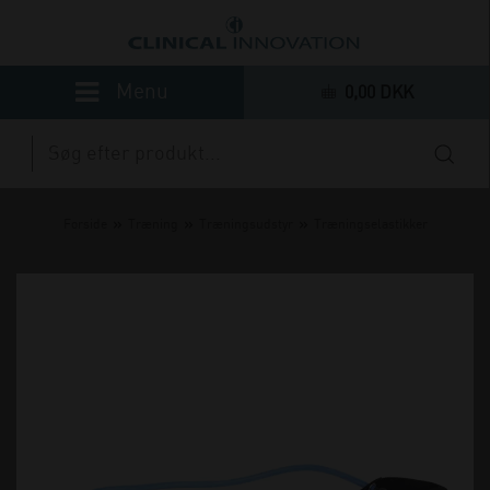
0,00 DKK
»
»
»
Forside
Træning
Træningsudstyr
Træningselastikker