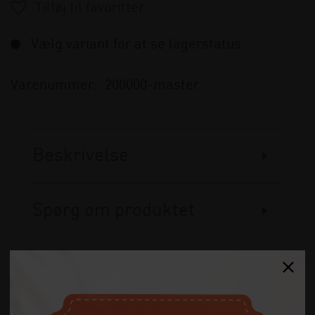
Vælg variant for at se lagerstatus
Varenummer:
200000-master
Beskrivelse
Spørg om produktet
Anmeldelser