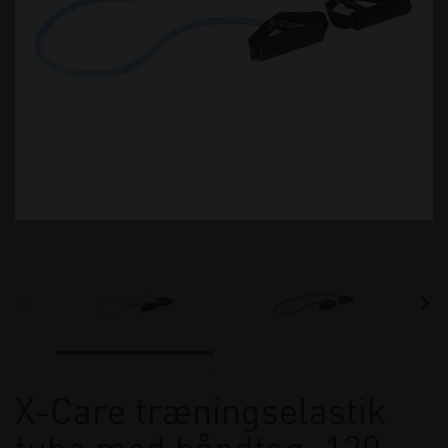
X-Care træningselastik