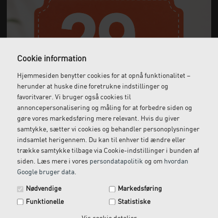
Cookie information
Hjemmesiden benytter cookies for at opnå funktionalitet –
herunder at huske dine foretrukne indstillinger og
favoritvarer. Vi bruger også cookies til
Gratis fragt
Levering næste dag
annoncepersonalisering og måling for at forbedre siden og
Ved køb over 1.000 kr.
Bestil inden kl. 12 og få
gøre vores markedsføring mere relevant. Hvis du giver
ekskl. moms
leveret dagen efter
samtykke, sætter vi cookies og behandler personoplysninger
indsamlet herigennem. Du kan til enhver tid ændre eller
trække samtykke tilbage via Cookie-indstillinger i bunden af
siden. Læs mere i vores
persondatapolitik
og om
hvordan
Gratis retur
Kundeservice
Google bruger data
.
Spar 29 kr. på din næste ordre.
Vi kommer og henter
Ring til os på: 33 79 13 70
Nødvendige
Markedsføring
returvarer hos dig
Tilmeld dig vores nyhedsbrev og få rabatkoden tilsendt
Funktionelle
Statistiske
med det samme.