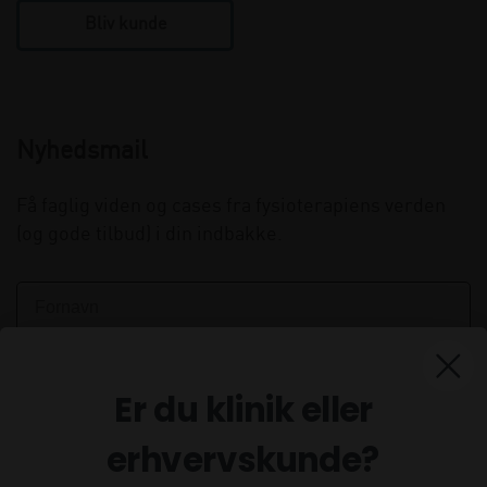
Bliv kunde
Nyhedsmail
Få faglig viden og cases fra fysioterapiens verden
(og gode tilbud) i din indbakke.
Er du klinik eller
erhvervskunde?