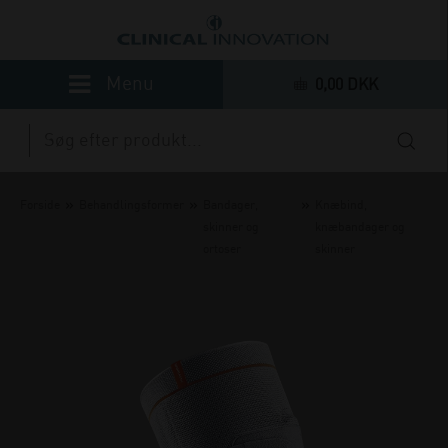
0,00 DKK
»
»
»
Forside
Behandlingsformer
Bandager,
Knæbind,
skinner og
knæbandager og
ortoser
skinner