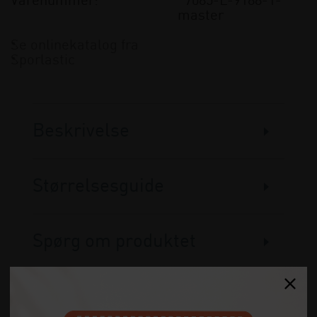
Varenummer:
7085-L-9188-1-
master
Se onlinekatalog fra
Sporlastic
Beskrivelse
Størrelsesguide
Spørg om produktet
Anmeldelser