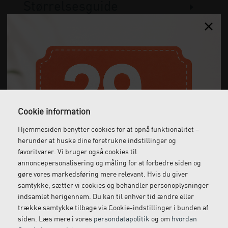
Størrelsesguide
Spørg om produktet
Anmeldelser
Cookie information
Hjemmesiden benytter cookies for at opnå funktionalitet –
herunder at huske dine foretrukne indstillinger og
favoritvarer. Vi bruger også cookies til
annoncepersonalisering og måling for at forbedre siden og
gøre vores markedsføring mere relevant. Hvis du giver
samtykke, sætter vi cookies og behandler personoplysninger
indsamlet herigennem. Du kan til enhver tid ændre eller
Gratis fragt
Levering næste dag
trække samtykke tilbage via Cookie-indstillinger i bunden af
Ved køb over 1.000 kr.
Bestil inden kl. 12 og få
siden. Læs mere i vores
persondatapolitik
og om
hvordan
ekskl. moms
leveret dagen efter