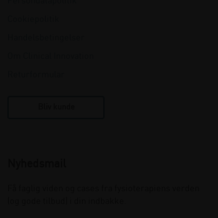
Persondatapolitik
Cookiepolitik
Handelsbetingelser
Om Clinical Innovation
Returformular
Bliv kunde
Nyhedsmail
Få faglig viden og cases fra fysioterapiens verden
(og gode tilbud) i din indbakke.