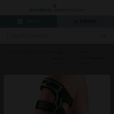
0,00 DKK
»
»
»
Forside
Behandlingsformer
Bandager,
Knæbind,
skinner og
knæbandager og
ortoser
skinner