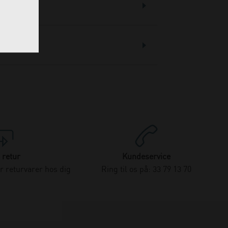
 retur
Kundeservice
 returvarer hos dig
Ring til os på: 33 79 13 70