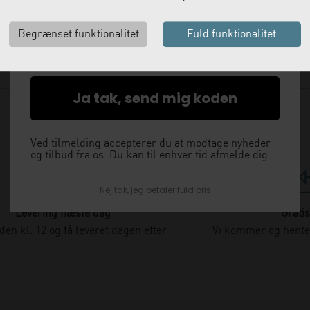
med det samme.
Email
Ja tak, send mig koden
Ved tilmelding accepterer du at modtage nyheder
og tilbud fra os. Du kan til enhver tid afmelde dig.
Nej tak, jeg betaler fuld pris
Levering næste dag
Gratis
nden kl. 12 og få leveret dagen efter
Vi kommer og henter