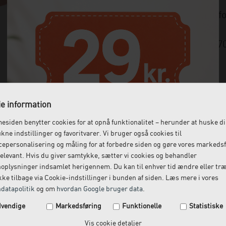
Vælg variant fo
Varenummer:
37
e information
siden benytter cookies for at opnå funktionalitet – herunder at huske d
ukne indstillinger og favoritvarer. Vi bruger også cookies til
epersonalisering og måling for at forbedre siden og gøre vores markeds
elevant. Hvis du giver samtykke, sætter vi cookies og behandler
oplysninger indsamlet herigennem. Du kan til enhver tid ændre eller tr
ke tilbage via Cookie-indstillinger i bunden af siden. Læs mere i vores
datapolitik
og om
hvordan Google bruger data
.
Spar 29 kr. på din næste ordre.
vendige
Markedsføring
Funktionelle
Statistiske
Tilmeld dig vores nyhedsbrev og få rabatkoden tilsendt
Vis cookie detaljer