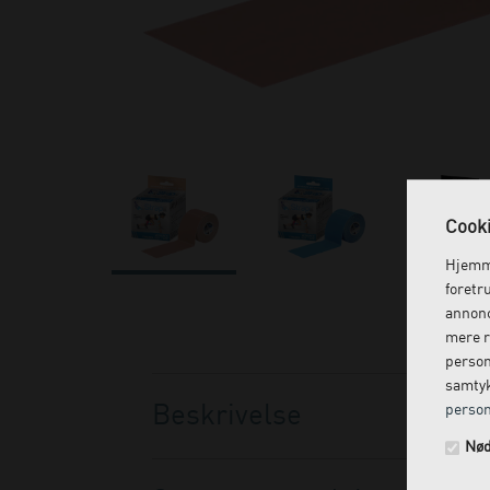
Cooki
Hjemme
foretr
annonc
mere r
person
samtyk
Beskrivelse
person
Nød