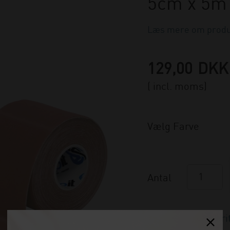
5cm x 5m
Læs mere om produ
129,00
DKK
( incl. moms)
Vælg Farve
Antal