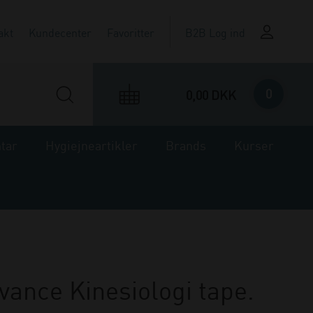
akt
Kundecenter
Favoritter
B2B Log ind
0
0,00 DKK
ntar
Hygiejneartikler
Brands
Kurser
vance Kinesiologi tape.