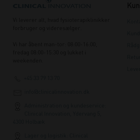
Kun
Vi leverer alt, hvad fysioterapiklinikker
Kont
forbruger og videresælger.
Kund
Vi har åbent man-tor: 08:00-16:00,
Rådg
fredag 08:00-15:30 og lukket i
Retu
weekenden.
Leve
+45 33 79 13 70
info@clinicalinnovation.dk
Administration og kundeservice:
Clinical Innovation, Ydervang 5,
4300 Holbæk
Lager og logistik: Clinical