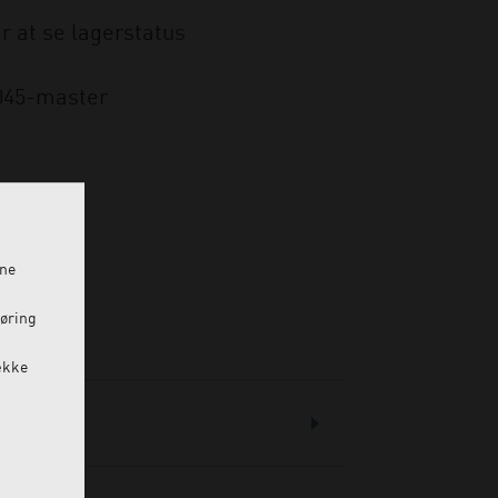
r at se lagerstatus
045-master
ine
føring
ække