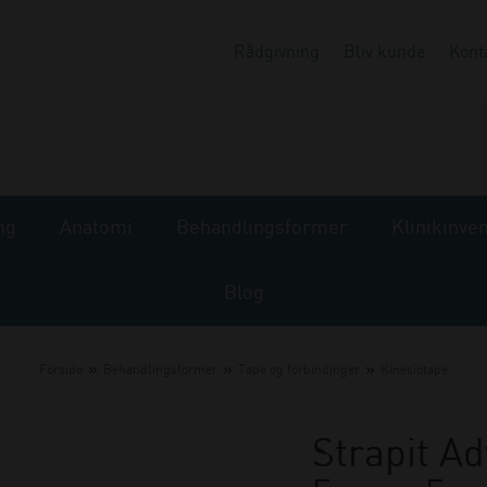
Rådgivning
Bliv kunde
Kont
ng
Anatomi
Behandlingsformer
Klinikinve
Blog
»
»
»
Forside
Behandlingsformer
Tape og forbindinger
Kinesiotape
Strapit Ad