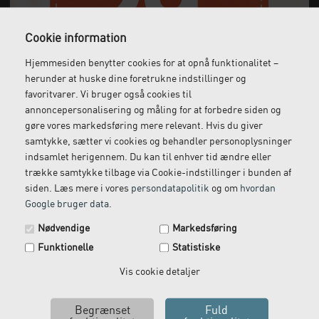
Cookie information
Gratis fragt
Levering næste dag
Hjemmesiden benytter cookies for at opnå funktionalitet –
Ved køb over 1.000 kr.
Bestil inden kl. 12 og få
herunder at huske dine foretrukne indstillinger og
ekskl. moms
leveret dagen efter
favoritvarer. Vi bruger også cookies til
annoncepersonalisering og måling for at forbedre siden og
gøre vores markedsføring mere relevant. Hvis du giver
samtykke, sætter vi cookies og behandler personoplysninger
Gratis retur
Kundeservice
indsamlet herigennem. Du kan til enhver tid ændre eller
Vi kommer og henter
Ring til os på: 33 79 13 70
trække samtykke tilbage via Cookie-indstillinger i bunden af
returvarer hos dig
siden. Læs mere i vores
persondatapolitik
og om
hvordan
Google bruger data
.
Spar 29 kr. på din næste ordre.
Nødvendige
Markedsføring
Tilmeld dig vores nyhedsbrev og få rabatkoden tilsendt
Funktionelle
Statistiske
med det samme.
Email
Vis cookie detaljer