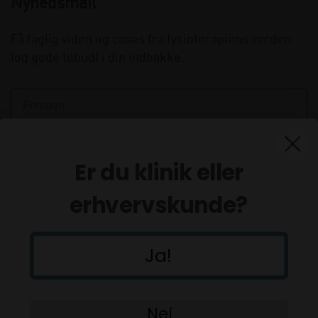
Nyhedsmail
Få faglig viden og cases fra fysioterapiens verden
(og gode tilbud) i din indbakke.
Er du klinik eller
erhvervskunde?
Ja!
Tilmeld
Nej