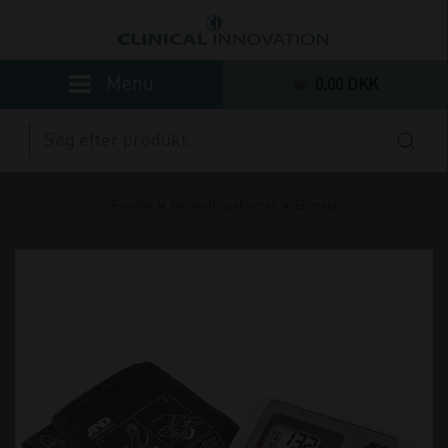
0,00 DKK
»
»
Forside
Behandlingsformer
Elterapi