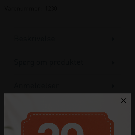
Varenummer:
1230
Beskrivelse
Spørg om produktet
Anmeldelser