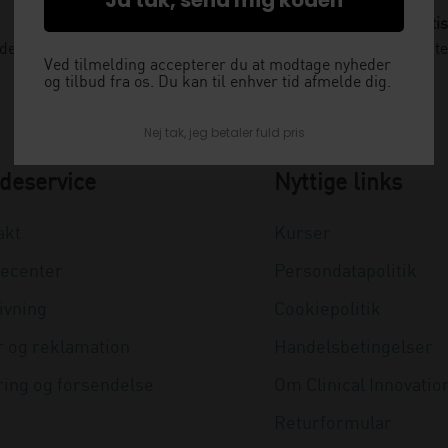
Levering næste dag
Gratis
nden kl. 12 og få leveret dagen efter
Vi kommer og henter
Ved tilmelding accepterer du at modtage nyheder
og tilbud fra os. Du kan til enhver tid afmelde dig.
Nej tak, jeg betaler fuld pris
deservice
Nyttige links
akt
Kurser
ecenter
Persondatapolitik
ivning
Cookiepolitik
r og reklamation
Handelsbetingelser
ring og forsendelse
Om Clinical Innovatio
Returformular