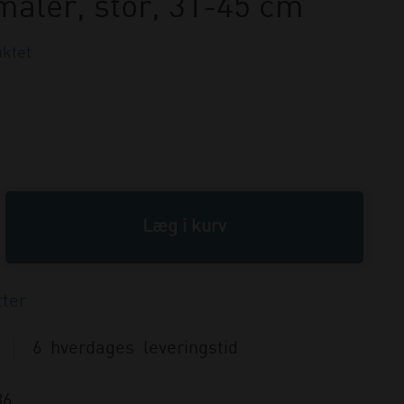
måler, stor, 31-45 cm
ktet
6 hverdages leveringstid
36