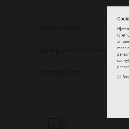
Cooki
Beskrivelse
Hjemme
foretr
annonc
mere r
Spørg om produktet
person
samtyk
person
Anmeldelser
Nød