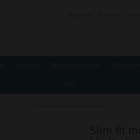
Rådgivning
Bliv kunde
Kont
ng
Anatomi
Behandlingsformer
Klinikinve
Blog
»
»
Forside
Behandlingsformer
Elterapi
Slim fit m