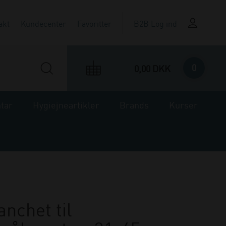
akt
Kundecenter
Favoritter
B2B Log ind
0
0,00 DKK
ntar
Hygiejneartikler
Brands
Kurser
anchet til