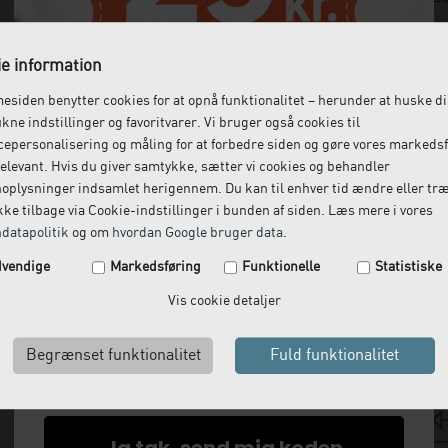
e information
siden benytter cookies for at opnå funktionalitet – herunder at huske d
ukne indstillinger og favoritvarer. Vi bruger også cookies til
epersonalisering og måling for at forbedre siden og gøre vores markeds
elevant. Hvis du giver samtykke, sætter vi cookies og behandler
oplysninger indsamlet herigennem. Du kan til enhver tid ændre eller tr
ke tilbage via Cookie-indstillinger i bunden af siden. Læs mere i vores
datapolitik
og om
hvordan Google bruger data
.
Spar 29 kr. på din næste ordre.
vendige
Markedsføring
Funktionelle
Statistiske
Tilmeld dig vores nyhedsbrev og få rabatkoden tilsendt
Vis cookie detaljer
med det samme.
Email
Ja tak, send mig koden