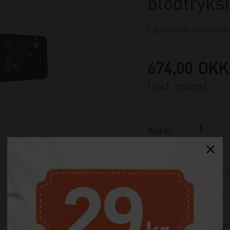
blodtryks
Læs mere om produ
674,00
DKK
( incl. moms)
Antal
Ikke på lager
Varenummer:
12