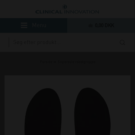
0,00 DKK
»
Forside
Supersole rabatgruppe