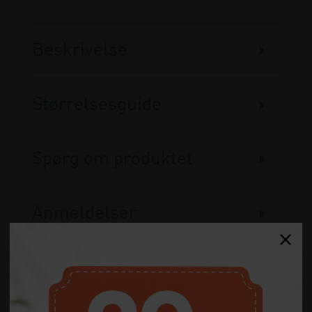
Beskrivelse
Størrelsesguide
Spørg om produktet
Anmeldelser