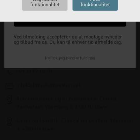
Ja tak, send mig koden
Vi leverer alt, hvad fysioterapiklinikker forbruger
og videresælger.
Ved tilmelding accepterer du at modtage nyheder
og tilbud fra os. Du kan til enhver tid afmelde dig.
Vi har åbent man-tor: 08:00-16:00, fredag 08:00-
15:30 og lukket i weekenden.
Nej tak, jeg betaler fuld pris
+45 33 79 13 70
info@clinicalinnovation.dk
Administration og kundeservice: Clinical
Innovation, Ydervang 5, 4300 Holbæk
Lager og logistik: Clinical Innovation, Ydervang
5, 4300 Holbæk