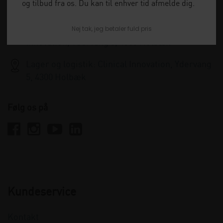
og tilbud fra os. Du kan til enhver tid afmelde dig.
info@clinicalinnovation.dk
Nej tak, jeg betaler fuld pris
Administration og kundeservice: Clinical
Innovation, Ydervang 5, 4300 Holbæk
Lager og logistik: Clinical Innovation, Ydervang
5, 4300 Holbæk
Følg os på
Kundeservice
Kontakt