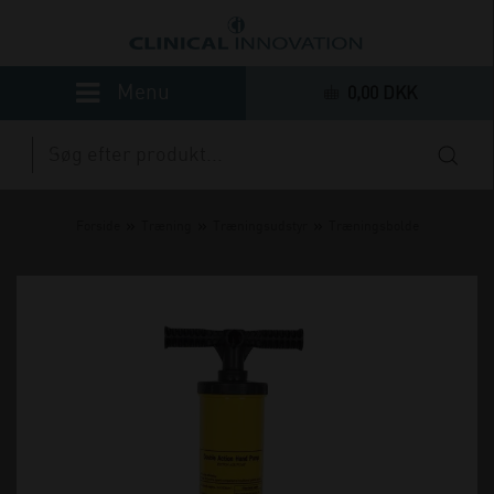
0,00 DKK
»
»
»
Forside
Træning
Træningsudstyr
Træningsbolde