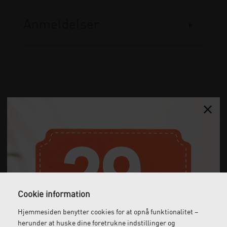
Anmeldelser
Gratis fragt
Levering næste dag
Ved køb over 1.000 kr.
Bestil inden kl. 12 og få
ekskl. moms
leveret dagen efter
Cookie information
Hjemmesiden benytter cookies for at opnå funktionalitet –
Gratis retur
Kundeservice
herunder at huske dine foretrukne indstillinger og