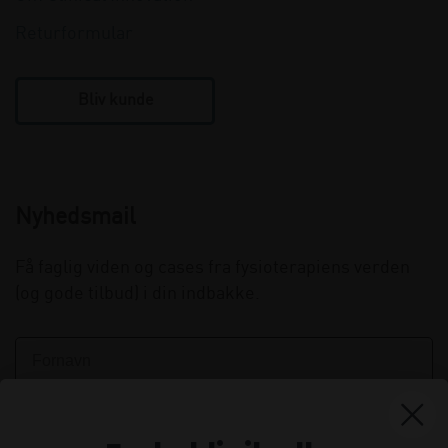
Returformular
Bliv kunde
Nyhedsmail
Få faglig viden og cases fra fysioterapiens verden
(og gode tilbud) i din indbakke.