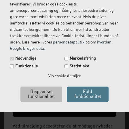
Vi kommer og henter
Ring til os på: 33 79 13 70
favoritvarer. Vi bruger også cookies til
returvarer hos dig
annoncepersonalisering og måling for at forbedre siden og
gøre vores markedsføring mere relevant. Hvis du giver
samtykke, sætter vi cookies og behandler personoplysninger
indsamlet herigennem. Du kan til enhver tid ændre eller
trække samtykke tilbage via Cookie-indstillinger i bunden af
siden. Læs mere i vores
persondatapolitik
og om
hvordan
Google bruger data
.
Spar 29 kr. på din næste ordre.
Nødvendige
Markedsføring
Tilmeld dig vores nyhedsbrev og få rabatkoden tilsendt
Funktionelle
Statistiske
med det samme.
Vi leverer alt, hvad fysioterapiklinikker forbruger
Email
Vis cookie detaljer
og videresælger.
Vi har åbent man-tor: 08:00-16:00, fredag 08:00-
15:30 og lukket i weekenden.
Ja tak, send mig koden
+45 33 79 13 70
Ved tilmelding accepterer du at modtage nyheder