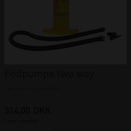
Fodpumpe two way
Læs mere om produktet
314,00
DKK
( incl. moms)