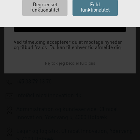
Ja tak, send mig koden
Vi leverer alt, hvad fysioterapiklinikker forbruger
og videresælger.
Ved tilmelding accepterer du at modtage nyheder
og tilbud fra os. Du kan til enhver tid afmelde dig.
Vi har åbent man-tor: 08:00-16:00, fredag 08:00-
Nej tak, jeg betaler fuld pris
15:30 og lukket i weekenden.
+45 33 79 13 70
info@clinicalinnovation.dk
Administration og kundeservice: Clinical
Innovation, Ydervang 5, 4300 Holbæk
Lager og logistik: Clinical Innovation, Ydervang
5, 4300 Holbæk