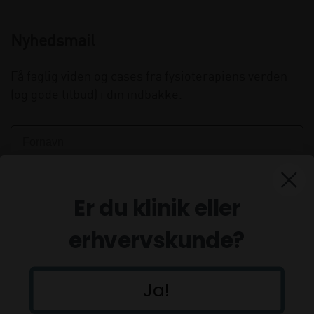
Nyhedsmail
Få faglig viden og cases fra fysioterapiens verden
(og gode tilbud) i din indbakke.
Er du klinik eller
erhvervskunde?
Ja!
Tilmeld