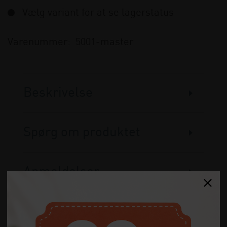
Vælg variant for at se lagerstatus
Varenummer:
5001-master
Beskrivelse
Spørg om produktet
Anmeldelser