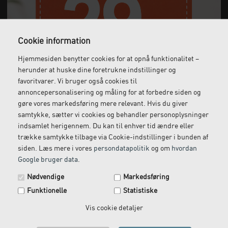
Cookie information
Hjemmesiden benytter cookies for at opnå funktionalitet –
Gratis fragt
Levering næste dag
herunder at huske dine foretrukne indstillinger og
Ved køb over 1.000 kr.
Bestil inden kl. 12 og få
favoritvarer. Vi bruger også cookies til
ekskl. moms
leveret dagen efter
annoncepersonalisering og måling for at forbedre siden og
gøre vores markedsføring mere relevant. Hvis du giver
samtykke, sætter vi cookies og behandler personoplysninger
indsamlet herigennem. Du kan til enhver tid ændre eller
Gratis retur
Kundeservice
trække samtykke tilbage via Cookie-indstillinger i bunden af
siden. Læs mere i vores
persondatapolitik
og om
hvordan
Vi kommer og henter
Ring til os på: 33 79 13 70
Google bruger data
.
returvarer hos dig
Spar 29 kr. på din næste ordre.
Nødvendige
Markedsføring
Tilmeld dig vores nyhedsbrev og få rabatkoden tilsendt
Funktionelle
Statistiske
med det samme.
Email
Vis cookie detaljer