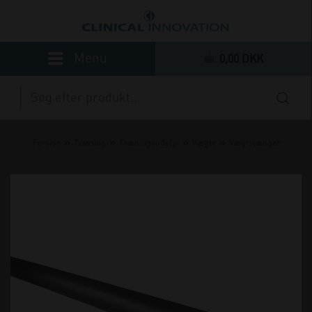
0,00 DKK
»
»
»
»
Forside
Træning
Træningsudstyr
Vægte
Vægtstænger