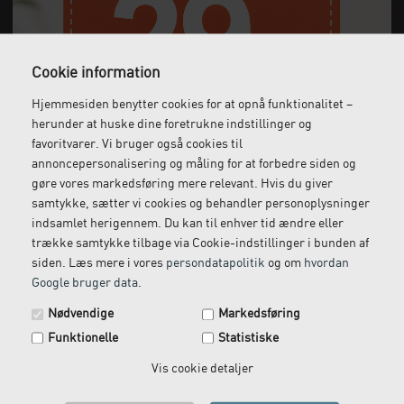
Cookie information
Hjemmesiden benytter cookies for at opnå funktionalitet –
Gratis fragt
Levering næste dag
herunder at huske dine foretrukne indstillinger og
Ved køb over 1.000 kr.
Bestil inden kl. 12 og få
favoritvarer. Vi bruger også cookies til
ekskl. moms
leveret dagen efter
annoncepersonalisering og måling for at forbedre siden og
gøre vores markedsføring mere relevant. Hvis du giver
samtykke, sætter vi cookies og behandler personoplysninger
indsamlet herigennem. Du kan til enhver tid ændre eller
Gratis retur
Kundeservice
trække samtykke tilbage via Cookie-indstillinger i bunden af
siden. Læs mere i vores
persondatapolitik
og om
hvordan
Vi kommer og henter
Ring til os på: 33 79 13 70
Google bruger data
.
returvarer hos dig
Spar 29 kr. på din næste ordre.
Nødvendige
Markedsføring
Tilmeld dig vores nyhedsbrev og få rabatkoden tilsendt
Funktionelle
Statistiske
med det samme.
Email
Vis cookie detaljer