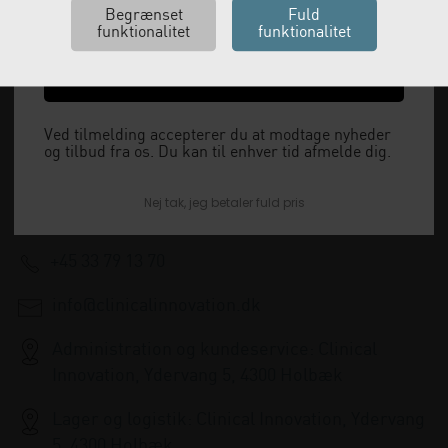
Ja tak, send mig koden
Vi leverer alt, hvad fysioterapiklinikker forbruger
og videresælger.
Ved tilmelding accepterer du at modtage nyheder
og tilbud fra os. Du kan til enhver tid afmelde dig.
Vi har åbent man-tor: 08:00-16:00, fredag 08:00-
Nej tak, jeg betaler fuld pris
15:30 og lukket i weekenden.
+45 33 79 13 70
info@clinicalinnovation.dk
Administration og kundeservice: Clinical
Innovation, Ydervang 5, 4300 Holbæk
Lager og logistik: Clinical Innovation, Ydervang
5, 4300 Holbæk