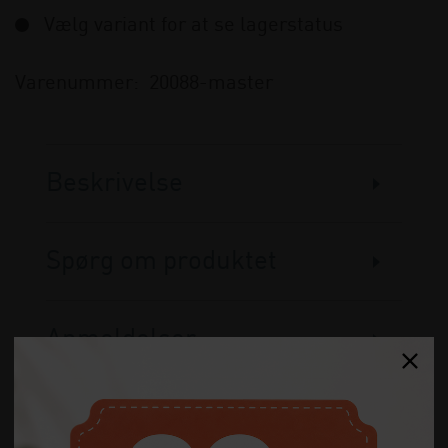
Vælg variant for at se lagerstatus
Varenummer:
20088-master
Beskrivelse
Spørg om produktet
Anmeldelser