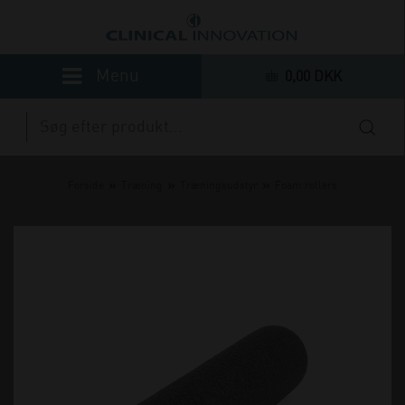
0,00 DKK
»
»
»
Forside
Træning
Træningsudstyr
Foam rollers