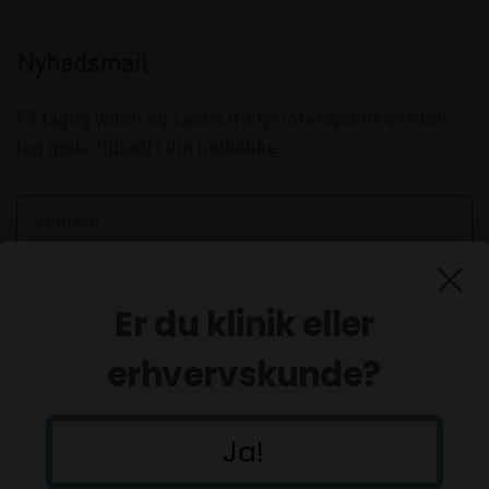
Nyhedsmail
Få faglig viden og cases fra fysioterapiens verden
(og gode tilbud) i din indbakke.
Er du klinik eller
erhvervskunde?
Ja!
Tilmeld