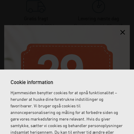
Gratis fragt
Levering næste dag
Ved køb over 1.000 kr.
Bestil inden kl. 12 og få
ekskl. moms
leveret dagen efter
Gratis retur
Kundeservice
Vi kommer og henter
Ring til os på: 33 79 13 70
returvarer hos dig
Cookie information
Hjemmesiden benytter cookies for at opnå funktionalitet –
herunder at huske dine foretrukne indstillinger og
favoritvarer. Vi bruger også cookies til
annoncepersonalisering og måling for at forbedre siden og
gøre vores markedsføring mere relevant. Hvis du giver
samtykke, sætter vi cookies og behandler personoplysninger
indsamlet herigennem. Du kan til enhver tid ændre eller