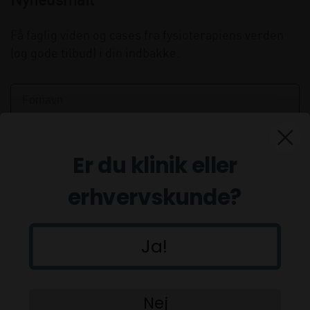
Nyhedsmail
Få faglig viden og cases fra fysioterapiens verden
(og gode tilbud) i din indbakke.
Er du klinik eller
erhvervskunde?
Ja!
Tilmeld
Nej