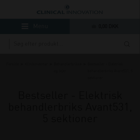
0,00 DKK
»
»
»
Forside
Klinikinventar
Behandlerbrikse
Bestseller - Elektrisk
og lejer
behandlerbriks Avant531, 5
sektioner
Bestseller - Elektrisk
behandlerbriks Avant531,
5 sektioner