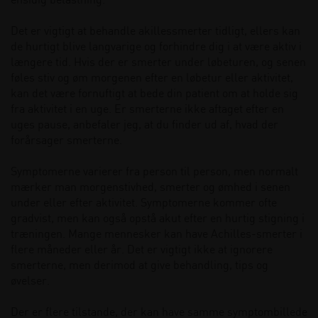
ensidig belastning.
Det er vigtigt at behandle akillessmerter tidligt, ellers kan
de hurtigt blive langvarige og forhindre dig i at være aktiv i
længere tid. Hvis der er smerter under løbeturen, og senen
føles stiv og øm morgenen efter en løbetur eller aktivitet,
kan det være fornuftigt at bede din patient om at holde sig
fra aktivitet i en uge. Er smerterne ikke aftaget efter en
uges pause, anbefaler jeg, at du finder ud af, hvad der
forårsager smerterne.
Symptomerne varierer fra person til person, men normalt
mærker man morgenstivhed, smerter og ømhed i senen
under eller efter aktivitet. Symptomerne kommer ofte
gradvist, men kan også opstå akut efter en hurtig stigning i
træningen. Mange mennesker kan have Achilles-smerter i
flere måneder eller år. Det er vigtigt ikke at ignorere
smerterne, men derimod at give behandling, tips og
øvelser.
Der er flere tilstande, der kan have samme symptombillede