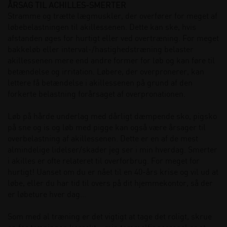
ÅRSAG TIL ACHILLES-SMERTER
Stramme og trætte lægmuskler, der overfører for meget af
løbebelastningen til akillessenen. Dette kan ske, hvis
afstanden øges for hurtigt eller ved overtræning. For meget
bakkeløb eller interval-/hastighedstræning belaster
akillessenen mere end andre former for løb og kan føre til
betændelse og irritation. Løbere, der overpronerer, kan
lettere få betændelse i akillessenen på grund af den
forkerte belastning forårsaget af overpronationen.
Løb på hårde underlag med dårligt dæmpende sko, pigsko
på sne og is og løb med pigge kan også være årsager til
overbelastning af akillessenen. Dette er en af de mest
almindelige lidelser/skader jeg ser i min hverdag. Smerter
i akilles er ofte relateret til overforbrug. For meget for
hurtigt! Uanset om du er nået til en 40-års krise og vil ud at
løbe, eller du har tid til overs på dit hjemmekontor, så der
er løbeture hver dag...
Som med al træning er det vigtigt at tage det roligt, skrue