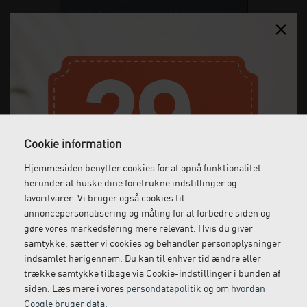
holde til, men gør det til en vane og
varier løbeskoene efter terrænet og
intensiteten af dine gåture og køb nye
sko, når du bemærker, at skoene
ikke giver dig en god følelse.
SKO OG INDLÆGSSÅLER TIL AKILLES PROBLEMER
Cookie information
Alle mine patienter, der kommer med smerter i akillessen
og omkring hælene, skal op på spejlboksen.
Hjemmesiden benytter cookies for at opnå funktionalitet –
herunder at huske dine foretrukne indstillinger og
Jeg tegner forløbet af akillessenen, jeg markerer for
favoritvarer. Vi bruger også cookies til
ansigtslinjen og jeg tegner prikker på skinnebenets
annoncepersonalisering og måling for at forbedre siden og
tuberositet og over basisleddene i 1. og 2. mellemfod. Det
gøre vores markedsføring mere relevant. Hvis du giver
kan du læse mere om i kapitel 3 under afsnittet om
samtykke, sætter vi cookies og behandler personoplysninger
SuperSole.
indsamlet herigennem. Du kan til enhver tid ændre eller
trække samtykke tilbage via Cookie-indstillinger i bunden af
Mange af mine patienter, der kæmper med akillessmerter,
siden. Læs mere i vores
persondatapolitik
og om
hvordan
overpronerer lidt mere på den smertefulde side end den
Google bruger data
.