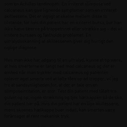
som en Achilles tendinopati. En irriteret slimpose ved
calcaneus kan give lignende symptomer som en irriteret
akillessene. Det er vigtigt at skelne mellem disse to
tilstande, for hvis din patient har en irriteret bursa, bør han
ikke hæve tæerne på trappetrinet eller strække sig – det vil
irritere bursaen og fastholde problemet. En
ultralydsskanning af akillessenen giver dig hurtigt den
rigtige diagnose.
Hvis man ikke har adgang til en ultralyd, kunne et tip være,
at hvis smerterne er langt ned mod calcaneus og der er
ømhed når man trykker mod calcaneus og patienten
oplever øget smerte ved at løfte tåen op ad trapper, vil jeg
tro at sandsynligheden for, at der er tale om en
slimposeirritation, er stor. Test din patient med tåløft fra
gulvet og op, ingen strækning og tjek hælkappen på de sko,
din patient har på. Hvis din patient har en lige akillessene,
mens skoenes hælkappe buer indad, kan smerten være
forårsaget af rent mekanisk tryk.