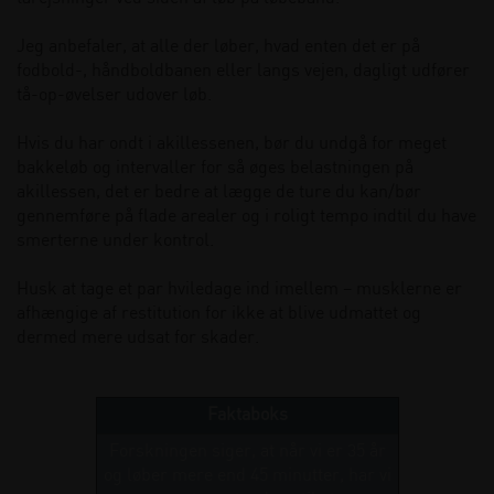
Jeg anbefaler, at alle der løber, hvad enten det er på
fodbold-, håndboldbanen eller langs vejen, dagligt udfører
tå-op-øvelser udover løb.
Hvis du har ondt i akillessenen, bør du undgå for meget
bakkeløb og intervaller for så øges belastningen på
akillessen, det er bedre at lægge de ture du kan/bør
gennemføre på flade arealer og i roligt tempo indtil du have
smerterne under kontrol.
Husk at tage et par hviledage ind imellem – musklerne er
afhængige af restitution for ikke at blive udmattet og
dermed mere udsat for skader.
Faktaboks
Forskningen siger, at når vi er 35 år
og løber mere end 45 minutter, har vi