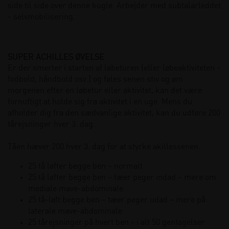
side til side over denne kugle. Arbejder med subtalarleddet
- selvmobilisering.
SUPER ACHILLES ØVELSE
Er der smerter i starten af løbeturen (eller løbeaktiviteten -
fodbold, håndbold osv.) og føles senen stiv og øm
morgenen efter en løbetur eller aktivitet, kan det være
fornuftigt at holde sig fra aktivitet i en uge. Mens du
afholder dig fra den sædvanlige aktivitet, kan du udføre 200
tårejsninger hver 3. dag.
Tåen hæver 200 hver 3. dag for at styrke akillessenen.
25 tå løfter begge ben – normalt
25 tå løfter begge ben – tæer peger indad – mere om
mediale mave-abdominale
25 tå-løft begge ben – tæer peger udad – mere på
laterale mave-abdominale
25 tårejsninger på hvert ben - i alt 50 gentagelser