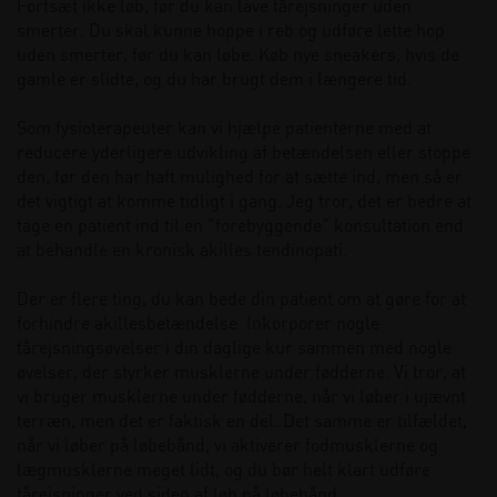
Fortsæt ikke løb, før du kan lave tårejsninger uden
smerter. Du skal kunne hoppe i reb og udføre lette hop
uden smerter, før du kan løbe. Køb nye sneakers, hvis de
gamle er slidte, og du har brugt dem i længere tid.
Som fysioterapeuter kan vi hjælpe patienterne med at
reducere yderligere udvikling af betændelsen eller stoppe
den, før den har haft mulighed for at sætte ind, men så er
det vigtigt at komme tidligt i gang. Jeg tror, det er bedre at
tage en patient ind til en "forebyggende" konsultation end
at behandle en kronisk akilles tendinopati.
Der er flere ting, du kan bede din patient om at gøre for at
forhindre akillesbetændelse. Inkorporer nogle
tårejsningsøvelser i din daglige kur sammen med nogle
øvelser, der styrker musklerne under fødderne. Vi tror, at
vi bruger musklerne under fødderne, når vi løber i ujævnt
terræn, men det er faktisk en del. Det samme er tilfældet,
når vi løber på løbebånd, vi aktiverer fodmusklerne og
lægmusklerne meget lidt, og du bør helt klart udføre
tårejsninger ved siden af løb på løbebånd.