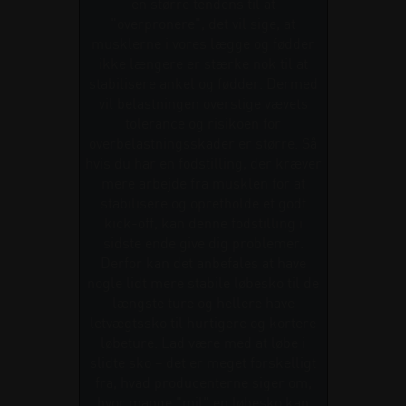
en større tendens til at
"overpronere", det vil sige, at
musklerne i vores lægge og fødder
ikke længere er stærke nok til at
stabilisere ankel og fødder. Dermed
vil belastningen overstige vævets
tolerance og risikoen for
overbelastningsskader er større. Så
hvis du har en fodstilling, der kræver
mere arbejde fra musklen for at
stabilisere og opretholde et godt
kick-off, kan denne fodstilling i
sidste ende give dig problemer.
Derfor kan det anbefales at have
nogle lidt mere stabile løbesko til de
længste ture og hellere have
letvægtssko til hurtigere og kortere
løbeture. Lad være med at løbe i
slidte sko – det er meget forskelligt
fra, hvad producenterne siger om,
hvor mange "mil" en løbesko kan