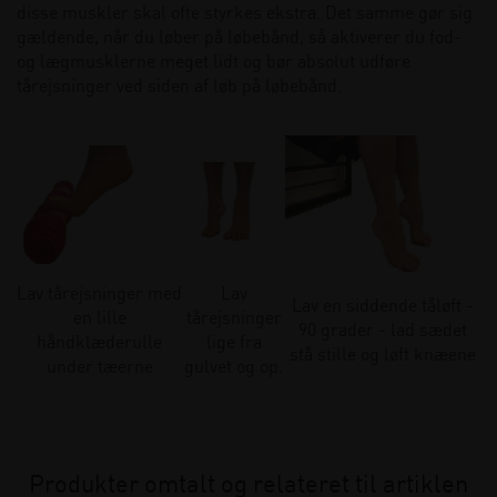
disse muskler skal ofte styrkes ekstra. Det samme gør sig
gældende, når du løber på løbebånd, så aktiverer du fod-
og lægmusklerne meget lidt og bør absolut udføre
tårejsninger ved siden af løb på løbebånd.
Lav tårejsninger med
Lav
Lav en siddende tåløft -
en lille
tårejsninger
90 grader - lad sædet
håndklæderulle
lige fra
stå stille og løft knæene
under tæerne
gulvet og op.
Produkter omtalt og relateret til artiklen