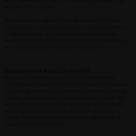
op for træningen korrekt – min tommelfingerregel er at
øge med 10% om ugen!
Hvis du er svag i nogen af følgende muskler m. flexor
hallucis longus, m. flexor digitorum, m. tibialis posterior,
m. tibialis anterior og m. peroneus kan det føre til en
overbelastning af akillessen. Musculus gastrocnemius og
m. soleus skal tage for meget af belastningen.
BEHANDLING AF ACHILLES-SMERTER
Reducer belastningen og overvej alternativ træning,
cykling, svømning eller løb i vand. Udstrækning kan være
vigtigt for at have en god cirkulation i musklerne, men du
behøver ikke altid strække direkte. Hvis der er små rifter i
muskelfibrene, eller du døjer med en slimposeirritation,
kan det gøre tilstanden værre, hvis du strækker dig
direkte. Ved indirekte strækning mener jeg at bruge en
foam roller eller en Z roller.