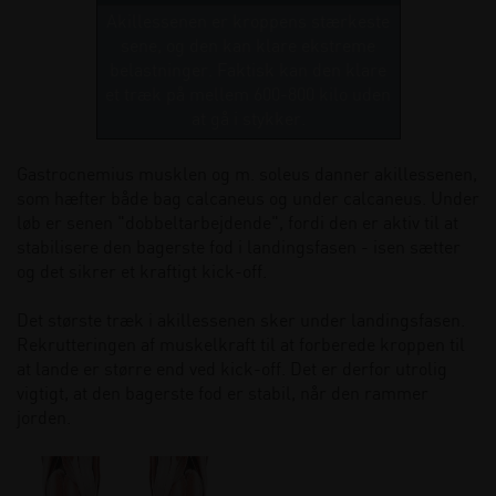
Akillessenen er kroppens stærkeste
sene, og den kan klare ekstreme
belastninger. Faktisk kan den klare
et træk på mellem 600-800 kilo uden
at gå i stykker.
Gastrocnemius musklen og m. soleus danner akillessenen,
som hæfter både bag calcaneus og under calcaneus. Under
løb er senen "dobbeltarbejdende", fordi den er aktiv til at
stabilisere den bagerste fod i landingsfasen - isen sætter
og det sikrer et kraftigt kick-off.
Det største træk i akillessenen sker under landingsfasen.
Rekrutteringen af muskelkraft til at forberede kroppen til
at lande er større end ved kick-off. Det er derfor utrolig
vigtigt, at den bagerste fod er stabil, når den rammer
jorden.