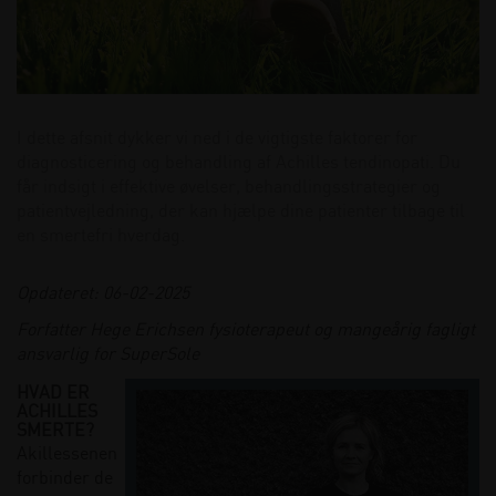
I dette afsnit dykker vi ned i de vigtigste faktorer for
diagnosticering og behandling af Achilles tendinopati. Du
får indsigt i effektive øvelser, behandlingsstrategier og
patientvejledning, der kan hjælpe dine patienter tilbage til
en smertefri hverdag.
Opdateret: 06-02-2025
Forfatter Hege Erichsen fysioterapeut og mangeårig fagligt
ansvarlig for SuperSole
HVAD ER
ACHILLES
SMERTE?
Akillessenen
forbinder de