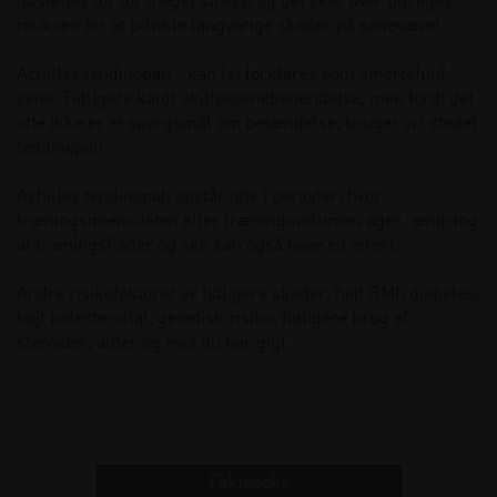
udsættes for for meget stress, og det sker over tid, øges
risikoen for at udvikle langvarige skader på senevævet.
Achilles tendinopati - kan let forklares som smertefuld
sene. Tidligere kaldt akillessenebetændelse, men fordi det
ofte ikke er et spørgsmål om betændelse, bruger vi i stedet
tendinopati.
Achilles tendinopati opstår ofte i perioder, hvor
træningsintensiteten eller træningsvolumen øges, ændring
af træningsflader og sko kan også have en effekt.
Andre risikofaktorer er tidligere skader, højt BMI, diabetes,
højt kolesteroltal, genetisk risiko, tidligere brug af
steroider, alder og hvis du har gigt.
Faktaboks