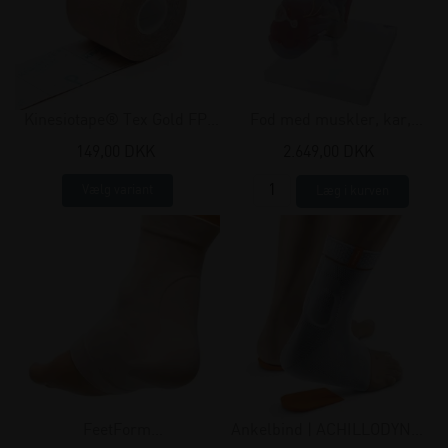
Kinesiotape® Tex Gold FP,
Fod med muskler, kar,
5cm x 5m
nerver og ligamenter,
149,00 DKK
2.649,00 DKK
anatomisk model, 6 dele
Vælg variant
FeetForm
Ankelbind | ACHILLODYN®|