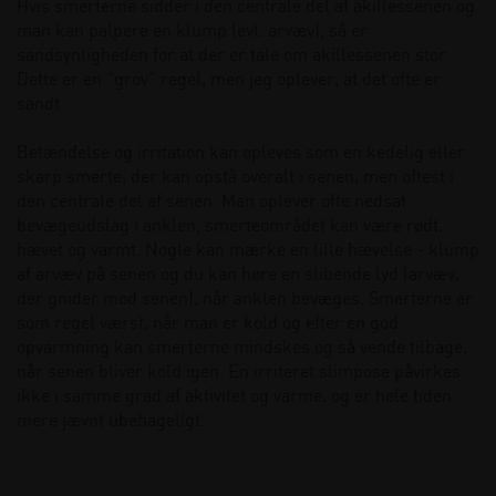
Hvis smerterne sidder i den centrale del af akillessenen og
man kan palpere en klump (evt. arvæv), så er
sandsynligheden for at der er tale om akillessenen stor.
Dette er en "grov" regel, men jeg oplever, at det ofte er
sandt.
Betændelse og irritation kan opleves som en kedelig eller
skarp smerte, der kan opstå overalt i senen, men oftest i
den centrale del af senen. Man oplever ofte nedsat
bevægeudslag i anklen, smerteområdet kan være rødt,
hævet og varmt. Nogle kan mærke en lille hævelse - klump
af arvæv på senen og du kan høre en slibende lyd (arvæv,
der gnider mod senen), når anklen bevæges. Smerterne er
som regel værst, når man er kold og efter en god
opvarmning kan smerterne mindskes og så vende tilbage,
når senen bliver kold igen. En irriteret slimpose påvirkes
ikke i samme grad af aktivitet og varme, og er hele tiden
mere jævnt ubehageligt.