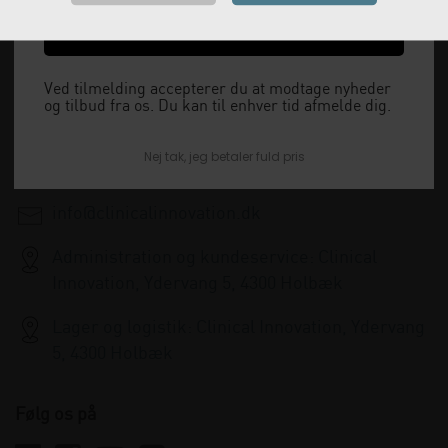
Vi leverer alt, hvad fysioterapiklinikker forbruger
Ja tak, send mig koden
og videresælger.
Vi har åbent man-tor: 08:00-16:00, fredag 08:00-
Ved tilmelding accepterer du at modtage nyheder
og tilbud fra os. Du kan til enhver tid afmelde dig.
15:30 og lukket i weekenden.
Nej tak, jeg betaler fuld pris
+45 33 79 13 70
info@clinicalinnovation.dk
Administration og kundeservice: Clinical
Innovation, Ydervang 5, 4300 Holbæk
Lager og logistik: Clinical Innovation, Ydervang
5, 4300 Holbæk
Følg os på