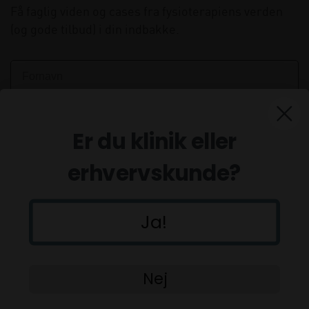
Få faglig viden og cases fra fysioterapiens verden
(og gode tilbud) i din indbakke.
Er du klinik eller
erhvervskunde?
Ja!
Tilmeld
Nej