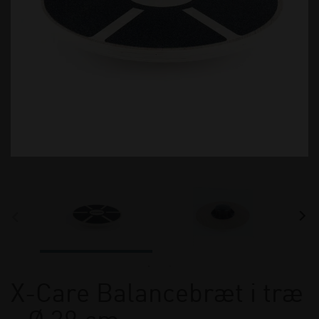
X-Care Balancebræt i træ