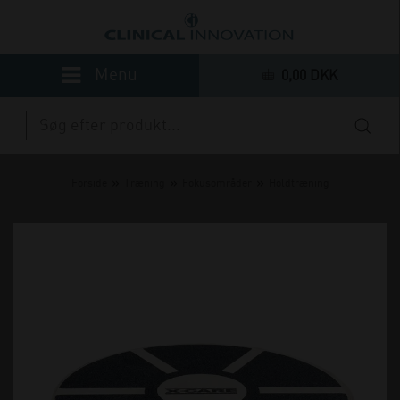
0,00 DKK
»
»
»
Forside
Træning
Fokusområder
Holdtræning