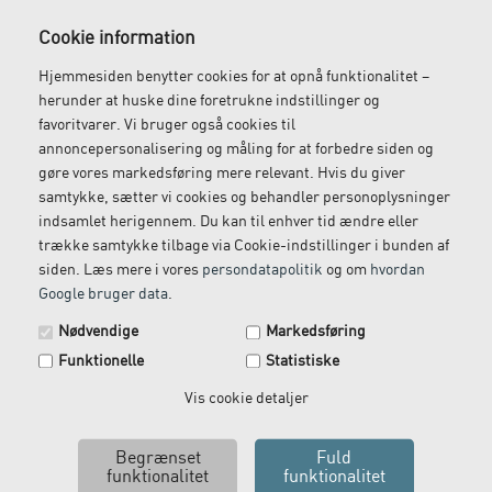
Gratis fragt
Levering næste dag
Cookie information
Ved køb over 1.000 kr.
Bestil inden kl. 12 og få
Hjemmesiden benytter cookies for at opnå funktionalitet –
ekskl. moms
leveret dagen efter
herunder at huske dine foretrukne indstillinger og
favoritvarer. Vi bruger også cookies til
annoncepersonalisering og måling for at forbedre siden og
gøre vores markedsføring mere relevant. Hvis du giver
Gratis retur
Kundeservice
samtykke, sætter vi cookies og behandler personoplysninger
indsamlet herigennem. Du kan til enhver tid ændre eller
Vi kommer og henter
Ring til os på: 33 79 13 70
trække samtykke tilbage via Cookie-indstillinger i bunden af
returvarer hos dig
siden. Læs mere i vores
persondatapolitik
og om
hvordan
Google bruger data
.
Spar 29 kr. på din næste ordre.
Nødvendige
Markedsføring
Tilmeld dig vores nyhedsbrev og få rabatkoden tilsendt
Funktionelle
Statistiske
med det samme.
Email
Vis cookie detaljer