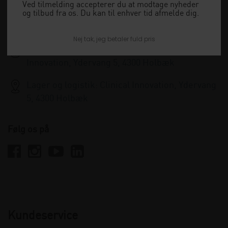
+45 33 79 13 70
Ved tilmelding accepterer du at modtage nyheder
og tilbud fra os. Du kan til enhver tid afmelde dig.
info@clinicalinnovation.dk
Nej tak, jeg betaler fuld pris
Administration og kundeservice: Clinical
Innovation, Ydervang 5, 4300 Holbæk
Lager og logistik: Clinical Innovation, Ydervang
5, 4300 Holbæk
Følg os på
Kundeservice