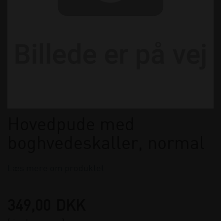
Hovedpude med
boghvedeskaller, normal
Læs mere om produktet
349,00
DKK