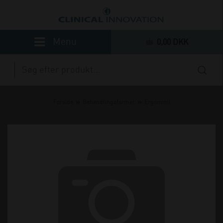
0,00 DKK
»
»
Forside
Behandlingsformer
Ergonomi