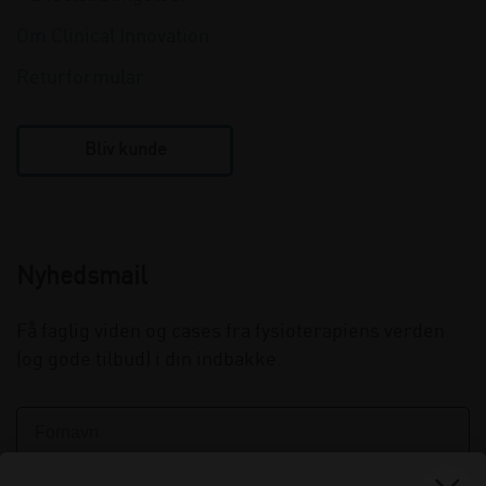
Om Clinical Innovation
Returformular
Bliv kunde
Nyhedsmail
Få faglig viden og cases fra fysioterapiens verden
(og gode tilbud) i din indbakke.