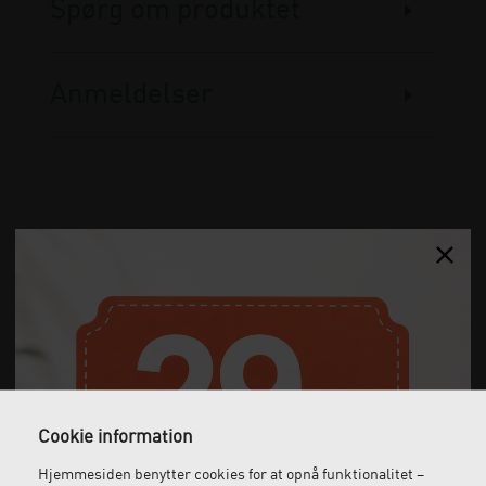
Spørg om produktet
Anmeldelser
Gratis fragt
Levering næste dag
Ved køb over 1.000 kr.
Bestil inden kl. 12 og få
ekskl. moms
leveret dagen efter
Cookie information
Hjemmesiden benytter cookies for at opnå funktionalitet –