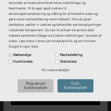
herunder at huske dine foretrukne indstillinger og
Gratis retur
Kundeservice
favoritvarer. Vi bruger også cookies til
Vi kommer og henter
Ring til os på: 33 79 13 70
annoncepersonalisering og måling for at forbedre siden og
returvarer hos dig
gøre vores markedsføring mere relevant. Hvis du giver
samtykke, sætter vi cookies og behandler personoplysninger
indsamlet herigennem. Du kan til enhver tid ændre eller
trække samtykke tilbage via Cookie-indstillinger i bunden af
siden. Læs mere i vores
persondatapolitik
og om
hvordan
Google bruger data
.
Spar 29 kr. på din næste ordre.
Nødvendige
Markedsføring
Tilmeld dig vores nyhedsbrev og få rabatkoden tilsendt
Funktionelle
Statistiske
med det samme.
Email
Vis cookie detaljer
Vi leverer alt, hvad fysioterapiklinikker forbruger
og videresælger.
Vi har åbent man-tor: 08:00-16:00, fredag 08:00-
Ja tak, send mig koden
15:30 og lukket i weekenden.