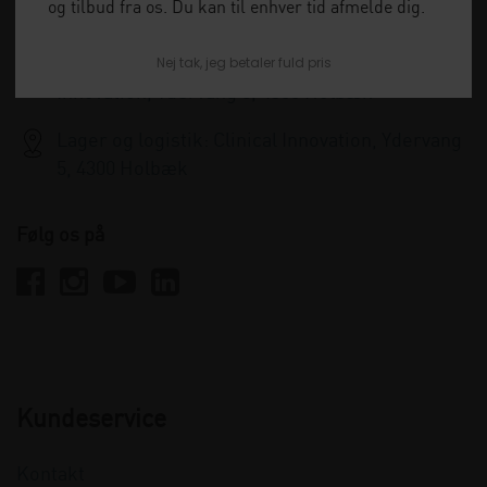
og tilbud fra os. Du kan til enhver tid afmelde dig.
info@clinicalinnovation.dk
Nej tak, jeg betaler fuld pris
Administration og kundeservice: Clinical
Innovation, Ydervang 5, 4300 Holbæk
Lager og logistik: Clinical Innovation, Ydervang
5, 4300 Holbæk
Følg os på
Kundeservice
Kontakt