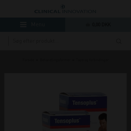
0,00 DKK
»
»
Forside
Behandlingsformer
Tape og forbindinger