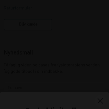
Returformular
Bliv kunde
Nyhedsmail
Få faglig viden og cases fra fysioterapiens verden
(og gode tilbud) i din indbakke.