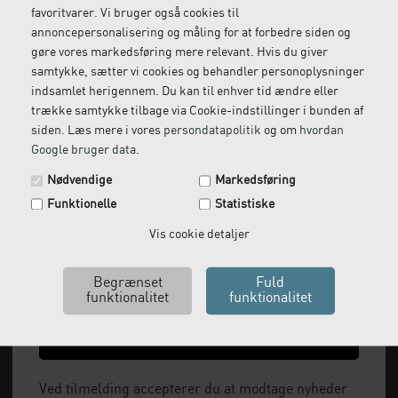
Vi kommer og henter
Ring til os på: 33 79 13 70
favoritvarer. Vi bruger også cookies til
returvarer hos dig
annoncepersonalisering og måling for at forbedre siden og
gøre vores markedsføring mere relevant. Hvis du giver
samtykke, sætter vi cookies og behandler personoplysninger
indsamlet herigennem. Du kan til enhver tid ændre eller
trække samtykke tilbage via Cookie-indstillinger i bunden af
siden. Læs mere i vores
persondatapolitik
og om
hvordan
Google bruger data
.
Spar 29 kr. på din næste ordre.
Nødvendige
Markedsføring
Tilmeld dig vores nyhedsbrev og få rabatkoden tilsendt
Funktionelle
Statistiske
med det samme.
Vi leverer alt, hvad fysioterapiklinikker forbruger
Email
Vis cookie detaljer
og videresælger.
Vi har åbent man-tor: 08:00-16:00, fredag 08:00-
15:30 og lukket i weekenden.
Ja tak, send mig koden
+45 33 79 13 70
Ved tilmelding accepterer du at modtage nyheder