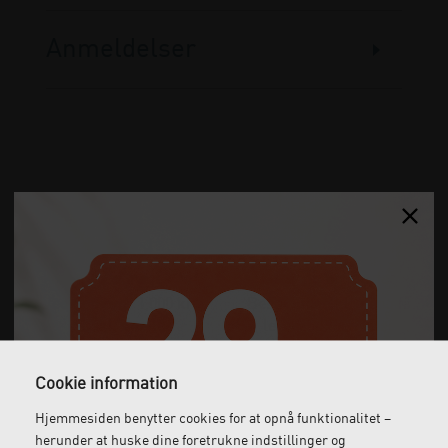
Anmeldelser
Gratis fragt
Levering næste dag
Ved køb over 1.000 kr.
Bestil inden kl. 12 og få
ekskl. moms
leveret dagen efter
Cookie information
Hjemmesiden benytter cookies for at opnå funktionalitet –
Gratis retur
Kundeservice
herunder at huske dine foretrukne indstillinger og