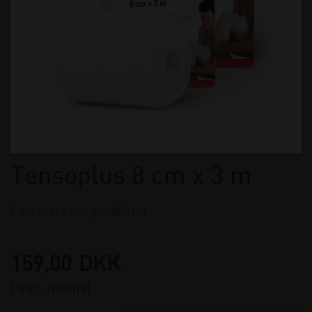
Tensoplus 8 cm x 3 m
Læs mere om produktet
159,00
DKK
( incl. moms)