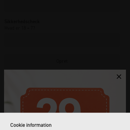
Sikkerhedscheck
Hvad er 18 + 7?
Gratis fragt
Levering næste dag
Ved køb over 1.000 kr.
Bestil inden kl. 12 og få
ekskl. moms
leveret dagen efter
Cookie information