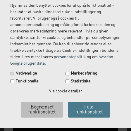
Hjemmesiden benytter cookies for at opnå funktionalitet –
herunder at huske dine foretrukne indstillinger og
favoritvarer. Vi bruger også cookies til
Gratis retur
Kundeservice
annoncepersonalisering og måling for at forbedre siden og
Vi kommer og henter
Ring til os på: 33 79 13 70
gøre vores markedsføring mere relevant. Hvis du giver
returvarer hos dig
samtykke, sætter vi cookies og behandler personoplysninger
indsamlet herigennem. Du kan til enhver tid ændre eller
trække samtykke tilbage via Cookie-indstillinger i bunden af
siden. Læs mere i vores
persondatapolitik
og om
hvordan
Google bruger data
.
Spar 29 kr. på din næste ordre.
Nødvendige
Markedsføring
Tilmeld dig vores nyhedsbrev og få rabatkoden tilsendt
Funktionelle
Statistiske
med det samme.
Email
Vis cookie detaljer
Vi leverer alt, hvad fysioterapiklinikker forbruger
og videresælger.
Ja tak, send mig koden
Vi har åbent man-tor: 08:00-16:00, fredag 08:00-