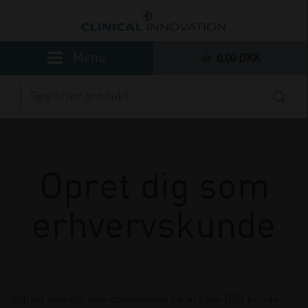
0,00 DKK
Opret dig som
erhvervskunde
Indtast venligst dine oplysninger for at blive B2B kunde.