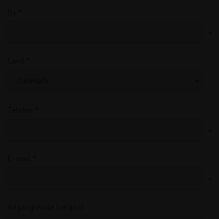
By *
*
Land *
Telefon *
*
E-mail *
*
Adgangskode (valgfri)