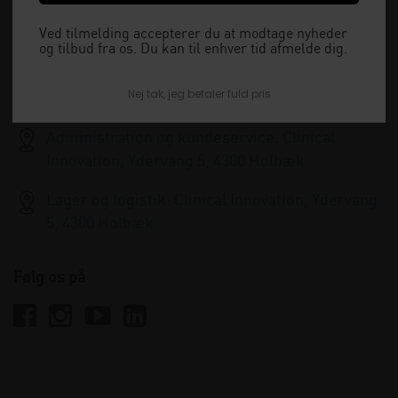
15:30 og lukket i weekenden.
Ved tilmelding accepterer du at modtage nyheder
og tilbud fra os. Du kan til enhver tid afmelde dig.
+45 33 79 13 70
Nej tak, jeg betaler fuld pris
info@clinicalinnovation.dk
Administration og kundeservice: Clinical
Innovation, Ydervang 5, 4300 Holbæk
Lager og logistik: Clinical Innovation, Ydervang
5, 4300 Holbæk
Følg os på