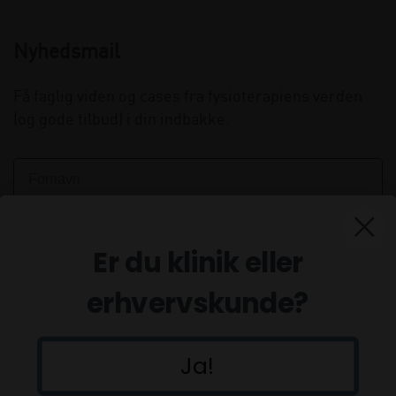
Nyhedsmail
Få faglig viden og cases fra fysioterapiens verden
(og gode tilbud) i din indbakke.
Er du klinik eller
erhvervskunde?
Ja!
Tilmeld