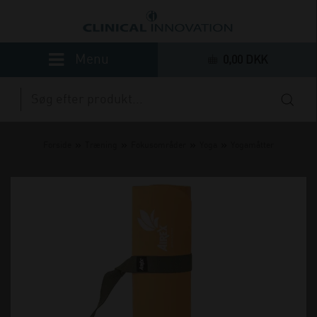
0,00 DKK
»
»
»
»
Forside
Træning
Fokusområder
Yoga
Yogamåtter