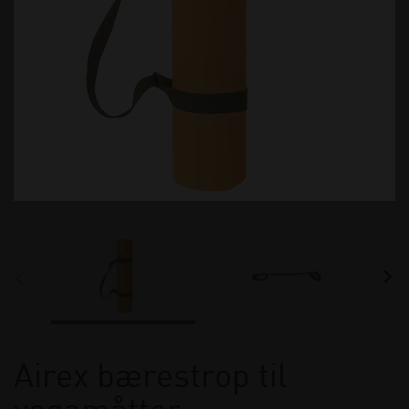
Airex bærestrop til