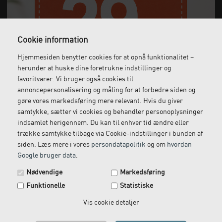
Cookie information
Hjemmesiden benytter cookies for at opnå funktionalitet –
Gratis fragt
Levering næste dag
herunder at huske dine foretrukne indstillinger og
Ved køb over 1.000 kr.
Bestil inden kl. 12 og få
favoritvarer. Vi bruger også cookies til
ekskl. moms
leveret dagen efter
annoncepersonalisering og måling for at forbedre siden og
gøre vores markedsføring mere relevant. Hvis du giver
samtykke, sætter vi cookies og behandler personoplysninger
indsamlet herigennem. Du kan til enhver tid ændre eller
Gratis retur
Kundeservice
trække samtykke tilbage via Cookie-indstillinger i bunden af
siden. Læs mere i vores
persondatapolitik
og om
hvordan
Vi kommer og henter
Ring til os på: 33 79 13 70
Google bruger data
.
returvarer hos dig
Spar 29 kr. på din næste ordre.
Nødvendige
Markedsføring
Tilmeld dig vores nyhedsbrev og få rabatkoden tilsendt
Funktionelle
Statistiske
med det samme.
Email
Vis cookie detaljer