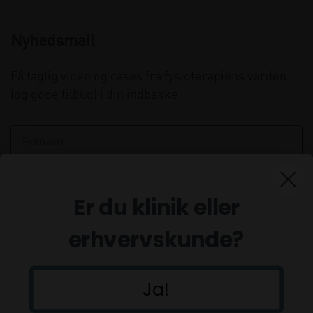
Nyhedsmail
Få faglig viden og cases fra fysioterapiens verden
(og gode tilbud) i din indbakke.
Er du klinik eller
erhvervskunde?
Ja!
Tilmeld