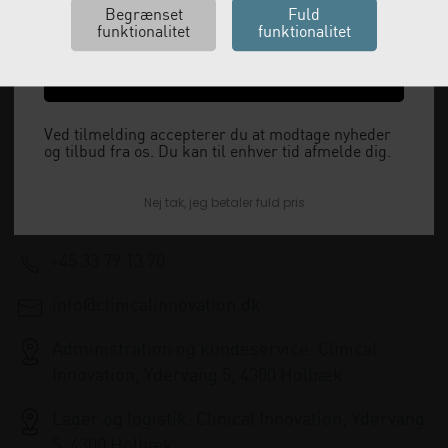
Ja tak, send mig koden
Vi leverer alt, hvad fysioterapiklinikker forbruger
og videresælger.
Ved tilmelding accepterer du at modtage nyheder
og tilbud fra os. Du kan til enhver tid afmelde dig.
Vi har åbent man-tor: 08:00-16:00, fredag 08:00-
Nej tak, jeg betaler fuld pris
15:30 og lukket i weekenden.
+45 33 79 13 70
info@clinicalinnovation.dk
Administration og kundeservice: Clinical
Innovation, Ydervang 5, 4300 Holbæk
Lager og logistik: Clinical Innovation, Ydervang
5, 4300 Holbæk