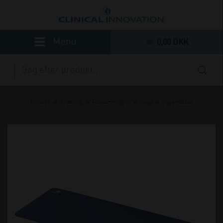
0,00 DKK
»
»
»
»
Forside
Træning
Fokusområder
Yoga
Yogamåtter