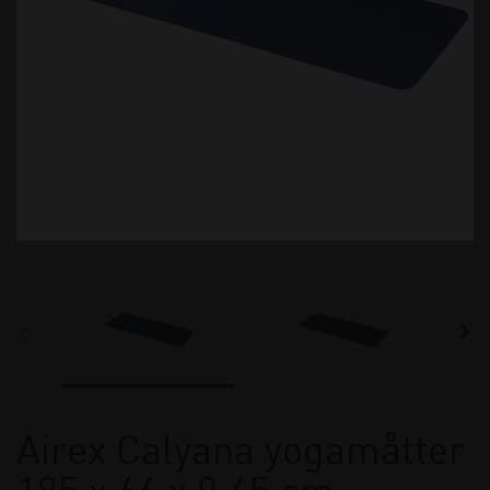
Airex Calyana yogamåtter