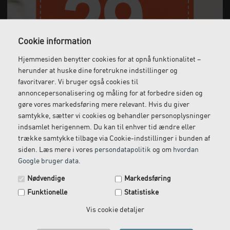
Cookie information
Hjemmesiden benytter cookies for at opnå funktionalitet –
Gratis fragt
Levering næste dag
herunder at huske dine foretrukne indstillinger og
Ved køb over 1.000 kr.
Bestil inden kl. 12 og få
favoritvarer. Vi bruger også cookies til
ekskl. moms
leveret dagen efter
annoncepersonalisering og måling for at forbedre siden og
gøre vores markedsføring mere relevant. Hvis du giver
samtykke, sætter vi cookies og behandler personoplysninger
indsamlet herigennem. Du kan til enhver tid ændre eller
Gratis retur
Kundeservice
trække samtykke tilbage via Cookie-indstillinger i bunden af
siden. Læs mere i vores
persondatapolitik
og om
hvordan
Vi kommer og henter
Ring til os på: 33 79 13 70
Google bruger data
.
returvarer hos dig
Spar 29 kr. på din næste ordre.
Nødvendige
Markedsføring
Tilmeld dig vores nyhedsbrev og få rabatkoden tilsendt
Funktionelle
Statistiske
med det samme.
Email
Vis cookie detaljer