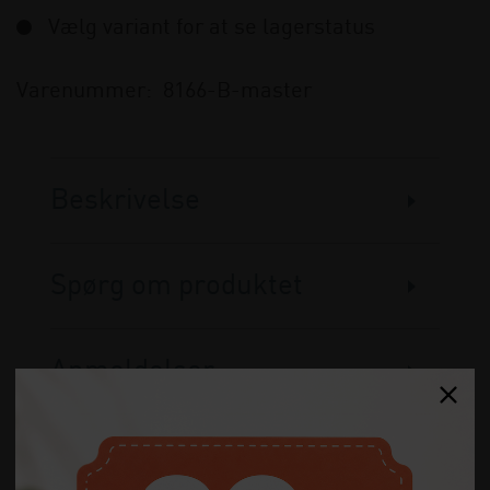
Vælg variant for at se lagerstatus
Varenummer:
8166-B-master
Beskrivelse
Spørg om produktet
Anmeldelser