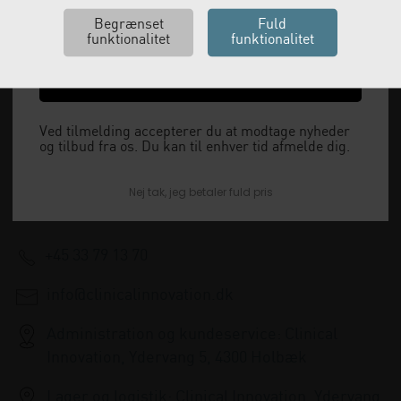
Ja tak, send mig koden
Vi leverer alt, hvad fysioterapiklinikker forbruger
Ved tilmelding accepterer du at modtage nyheder
og videresælger.
og tilbud fra os. Du kan til enhver tid afmelde dig.
Vi har åbent man-tor: 08:00-16:00, fredag 08:00-
Nej tak, jeg betaler fuld pris
15:30 og lukket i weekenden.
+45 33 79 13 70
info@clinicalinnovation.dk
Administration og kundeservice: Clinical
Innovation, Ydervang 5, 4300 Holbæk
Lager og logistik: Clinical Innovation, Ydervang