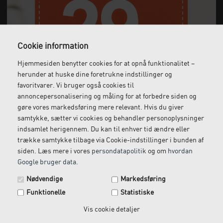
Cookie information
Hjemmesiden benytter cookies for at opnå funktionalitet –
Gratis fragt
Levering næste dag
herunder at huske dine foretrukne indstillinger og
Ved køb over 1.000 kr.
Bestil inden kl. 12 og få
favoritvarer. Vi bruger også cookies til
ekskl. moms
leveret dagen efter
annoncepersonalisering og måling for at forbedre siden og
gøre vores markedsføring mere relevant. Hvis du giver
samtykke, sætter vi cookies og behandler personoplysninger
indsamlet herigennem. Du kan til enhver tid ændre eller
trække samtykke tilbage via Cookie-indstillinger i bunden af
Gratis retur
Kundeservice
siden. Læs mere i vores
persondatapolitik
og om
hvordan
Vi kommer og henter
Ring til os på: 33 79 13 70
Google bruger data
.
Spar 29 kr. på din næste ordre.
returvarer hos dig
Nødvendige
Markedsføring
Tilmeld dig vores nyhedsbrev og få rabatkoden tilsendt
Funktionelle
Statistiske
med det samme.
Email
Vis cookie detaljer