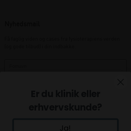
Nyhedsmail
Få faglig viden og cases fra fysioterapiens verden
(og gode tilbud) i din indbakke.
Er du klinik eller
erhvervskunde?
Ja!
Tilmeld