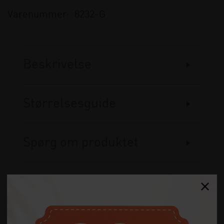
Varenummer:
8232-G
Beskrivelse
Størrelsesguide
Spørg om produktet
Anmeldelser