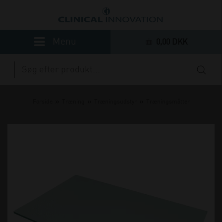
0,00 DKK
»
»
»
Forside
Træning
Træningsudstyr
Træningsmåtter